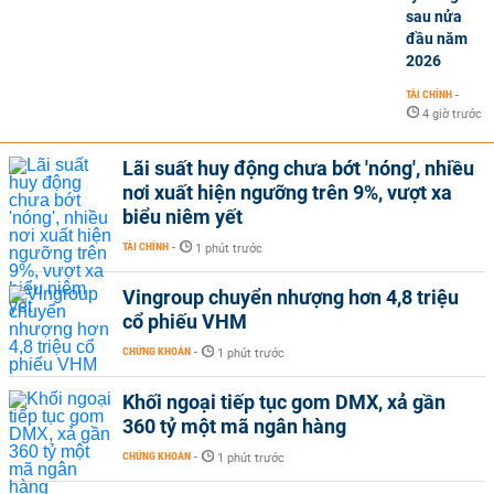
sau nửa
đầu năm
2026
TÀI CHÍNH
-
4 giờ trước
Lãi suất huy động chưa bớt 'nóng', nhiều
nơi xuất hiện ngưỡng trên 9%, vượt xa
biểu niêm yết
TÀI CHÍNH
-
1 phút trước
Vingroup chuyển nhượng hơn 4,8 triệu
cổ phiếu VHM
CHỨNG KHOÁN
-
1 phút trước
Khối ngoại tiếp tục gom DMX, xả gần
360 tỷ một mã ngân hàng
CHỨNG KHOÁN
-
1 phút trước