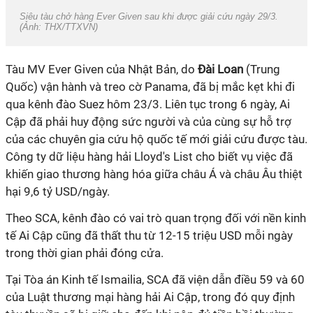
Siêu tàu chở hàng Ever Given sau khi được giải cứu ngày 29/3.
(Ảnh: THX/TTXVN)
Tàu MV Ever Given của Nhật Bản, do
Đài Loan
(Trung
Quốc) vận hành và treo cờ Panama, đã bị mắc kẹt khi đi
qua kênh đào Suez hôm 23/3. Liên tục trong 6 ngày, Ai
Cập đã phải huy động sức người và của cùng sự hỗ trợ
của các chuyên gia cứu hộ quốc tế mới giải cứu được tàu.
Công ty dữ liệu hàng hải Lloyd's List cho biết vụ việc đã
khiến giao thương hàng hóa giữa châu Á và châu Âu thiệt
hại 9,6 tỷ USD/ngày.
Theo SCA, kênh đào có vai trò quan trọng đối với nền kinh
tế Ai Cập cũng đã thất thu từ 12-15 triệu USD mỗi ngày
trong thời gian phải đóng cửa.
Tại Tòa án Kinh tế Ismailia, SCA đã viện dẫn điều 59 và 60
của Luật thương mại hàng hải Ai Cập, trong đó quy định