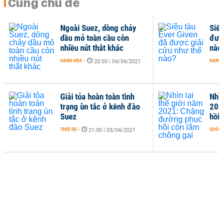
Cùng chủ đề
Ngoài Suez, dòng chảy
Siê
dầu mỏ toàn cầu còn
đượ
nhiều nút thắt khác
nào
HÀNG HÓA
-
HÀNG
20:00 | 04/04/2021
Giải tỏa hoàn toàn tình
Nhìn
trạng ùn tắc ở kênh đào
202
Suez
hồi
THỜI SỰ
-
QUỐC 
21:00 | 03/04/2021