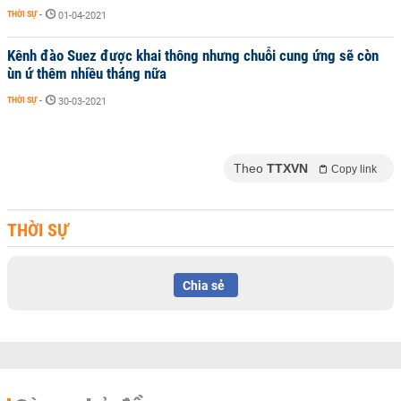
THỜI SỰ
-
01-04-2021
Kênh đào Suez được khai thông nhưng chuỗi cung ứng sẽ còn
ùn ứ thêm nhiều tháng nữa
THỜI SỰ
-
30-03-2021
Theo
TTXVN
Copy link
THỜI SỰ
Chia sẻ