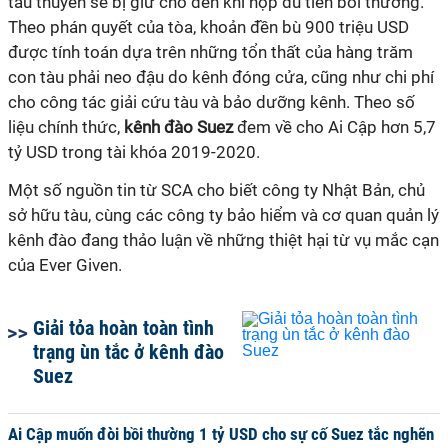
tàu thuyền sẽ bị giữ cho đến khi nộp đủ tiền bồi thường.
Theo phán quyết của tòa, khoản đền bù 900 triệu USD
được tính toán dựa trên những tổn thất của hàng trăm
con tàu phải neo đậu do kênh đóng cửa, cũng như chi phí
cho công tác giải cứu tàu và bảo dưỡng kênh. Theo số
liệu chính thức,
kênh đào Suez
đem về cho Ai Cập hơn 5,7
tỷ USD trong tài khóa 2019-2020.
Một số nguồn tin từ SCA cho biết công ty Nhật Bản, chủ
sở hữu tàu, cùng các công ty bảo hiểm và cơ quan quản lý
kênh đào đang thảo luận về những thiệt hại từ vụ mắc cạn
của Ever Given.
Giải tỏa hoàn toàn tình
trạng ùn tắc ở kênh đào
Suez
Ai Cập muốn đòi bồi thường 1 tỷ USD cho sự cố Suez tắc nghẽn