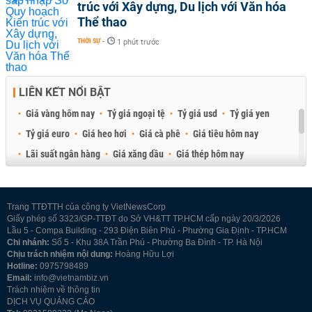
trúc với Xây dựng, Du lịch với Văn hóa
Thể thao
THỜI SỰ
-
1 phút trước
LIÊN KẾT NỔI BẬT
Giá vàng hôm nay
Tỷ giá ngoại tệ
Tỷ giá usd
Tỷ giá yen
Tỷ giá euro
Giá heo hơi
Giá cà phê
Giá tiêu hôm nay
Lãi suất ngân hàng
Giá xăng dầu
Giá thép hôm nay
Giá sầu riêng
Giá thịt heo
Giá gạo
Giá cao su
Best Retail Brokers
Diễn đàn đầu tư Việt Nam 2026
Trang TTĐTTH của công ty VietNewsCorp
Giấy phép số 3323/GP-TTĐT do Sở VH&TT TP.HCM cấp ngày 20/3/2026
Lầu 5 - Compa Building - 293 Điện Biên Phủ - Phường Gia Định - TP.HCM
Chi nhánh:
Số 5 - Khu 38A Trần Phú - Phường Ba Đình - TP. Hà Nội
Chịu trách nhiệm nội dung:
Hoàng Hữu Lợi
Hotline:
0975798489
Email:
info@vietnambiz.vn
Trách nhiệm về thông tin
DỊCH VỤ QUẢNG CÁO