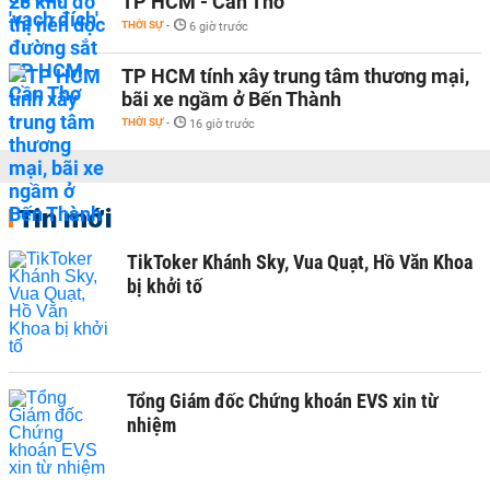
TP HCM - Cần Thơ
THỜI SỰ
-
6 giờ trước
TP HCM tính xây trung tâm thương mại,
bãi xe ngầm ở Bến Thành
THỜI SỰ
-
16 giờ trước
Tin mới
TikToker Khánh Sky, Vua Quạt, Hồ Văn Khoa
bị khởi tố
Tổng Giám đốc Chứng khoán EVS xin từ
nhiệm