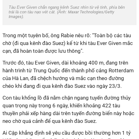
Tàu Ever Given chắn ngang kênh Suez nhìn từ vệ tinh, phía bên
trái là con tàu nạo vét cát. (Ảnh:
Maxar Technologies/Getty
Images
).
Trong một tuyên bố, ông Rabie nêu rõ: "Toàn bộ các tàu
chờ (đi qua kênh đào Suez) kể từ khi tàu Ever Given mắc
cạn, đã hoàn toàn được lưu thông".
Trước đó, tàu Ever Given, dài khoảng 400 m, đang trên
hành trình từ Trung Quốc đến thành phố cảng Rotterdam
của Hà Lan, đã chệch hướng và mắc cạn theo đường
chéo khi đang đi qua kênh đào Suez vào ngày 23/3.
Con tàu khổng lồ đã nằm chặn ngang tuyến đường thủy
quan trọng này trong 6 ngày, khiến khoảng 422 tàu
thuyền phải xếp hàng dài trên tuyến đường biển này hoặc
neo chờ quá cảnh để qua kênh đào Suez.
Ai Cập khẳng định sẽ yêu cầu được bồi thường hơn 1 tỷ