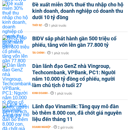
Đề xuất miễn 30% thuế thu nhập cho hộ
kinh doanh, doanh nghiệp có doanh thu
dưới 10 tỷ đồng
THỜI SỰ
-
1 phút trước
BIDV sắp phát hành gần 500 triệu cổ
phiếu, tăng vốn lên gần 77.800 tỷ
TÀI CHÍNH
-
1 phút trước
Dàn lãnh đạo GenZ nhà Vingroup,
Techcombank, VPBank, PC1: Người
nắm 10.000 tỷ đồng cổ phiếu, người
làm chủ tịch ở tuổi 27
KINH DOANH
-
1 phút trước
Lãnh đạo Vinamilk: Tăng quy mô đàn
bò thêm 8.000 con, đã chốt giá nguyên
liệu đến tháng 11
DOANH NGHIỆP
-
2 giờ trước