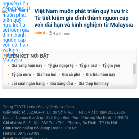
Việt Nam muốn phát triển quỹ hưu trí:
Từ tiết kiệm gia đình thành nguồn cấp
vốn dài hạn và kinh nghiệm từ Malaysia
QUỐC TẾ
-
4 giờ trước
LIÊN KẾT NỔI BẬT
Giá vàng hôm nay
Tỷ giá ngoại tệ
Tỷ giá usd
Tỷ giá yen
Tỷ giá euro
Giá heo hơi
Giá cà phê
Giá tiêu hôm nay
Lãi suất ngân hàng
Giá xăng dầu
Giá thép hôm nay
Giá sầu riêng
Giá thịt heo
Giá gạo
Giá cao su
Best Retail Brokers
Diễn đàn đầu tư Việt Nam 2026
Trang TTĐTTH của công ty VietNewsCorp
Giấy phép số 3323/GP-TTĐT do Sở VH&TT TP.HCM cấp ngày 20/3/2026
Lầu 5 - Compa Building - 293 Điện Biên Phủ - Phường Gia Định - TP.HCM
Chi nhánh:
Số 5 - Khu 38A Trần Phú - Phường Ba Đình - TP. Hà Nội
Chịu trách nhiệm nội dung:
Hoàng Hữu Lợi
Hotline:
0975798489
Email:
info@vietnambiz.vn