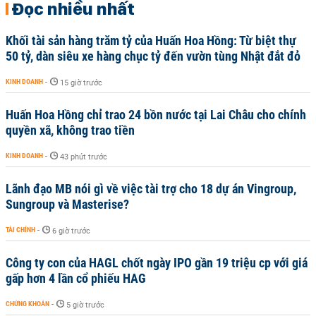
Đọc nhiều nhất
Khối tài sản hàng trăm tỷ của Huấn Hoa Hồng: Từ biệt thự
50 tỷ, dàn siêu xe hàng chục tỷ đến vườn tùng Nhật đắt đỏ
KINH DOANH
-
15 giờ trước
Huấn Hoa Hồng chỉ trao 24 bồn nước tại Lai Châu cho chính
quyền xã, không trao tiền
KINH DOANH
-
43 phút trước
Lãnh đạo MB nói gì về việc tài trợ cho 18 dự án Vingroup,
Sungroup và Masterise?
TÀI CHÍNH
-
6 giờ trước
Công ty con của HAGL chốt ngày IPO gần 19 triệu cp với giá
gấp hơn 4 lần cổ phiếu HAG
CHỨNG KHOÁN
-
5 giờ trước