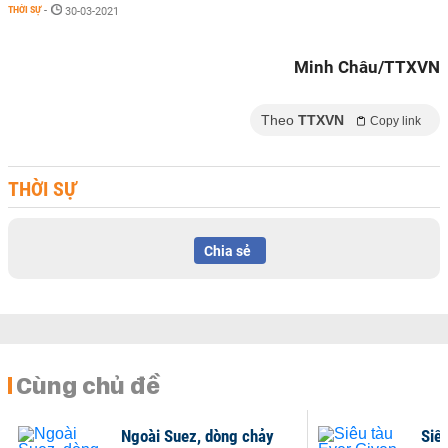
THỜI SỰ
-
30-03-2021
Minh Châu/TTXVN
Theo
TTXVN
Copy link
THỜI SỰ
Chia sẻ
Cùng chủ đề
Ngoài Suez, dòng chảy
Siê