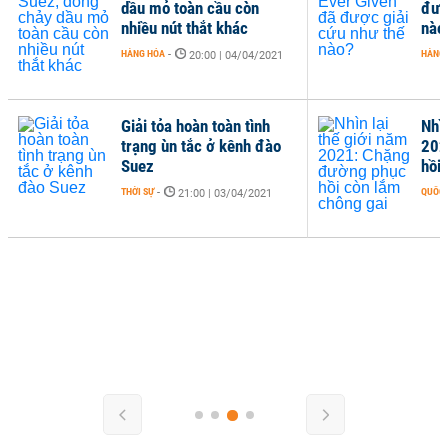
dầu mỏ toàn cầu còn
đượ
nhiều nút thắt khác
nào
HÀNG HÓA
-
HÀNG
20:00 | 04/04/2021
Giải tỏa hoàn toàn tình
Nhìn
trạng ùn tắc ở kênh đào
202
Suez
hồi
THỜI SỰ
-
QUỐC 
21:00 | 03/04/2021