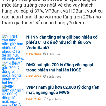
mức tăng trưởng cao nhất về cho vay khách
hàng với xấp xỉ 37%, VPBank và HDBank vượt xa
các ngân hàng khác với mức tăng trên 20% nhờ
tham gia tái cơ cấu ngân hàng yếu kém.
NHNN cần tăng nắm giữ bao nhiêu cổ
phiếu CTG để sở hữu tối thiểu 65%
VietinBank?
CHỨNG KHOÁN
-
1 phút trước
DMX hút gần 700 tỷ đồng vốn ngoại
trong phiên thứ hai lên HOSE
CHỨNG KHOÁN
-
1 phút trước
VNPT nắm giữ hơn 62.000 tỷ đồng tiền
mặt, ngang ngửa MWG
DOANH NGHIỆP
-
1 phút trước