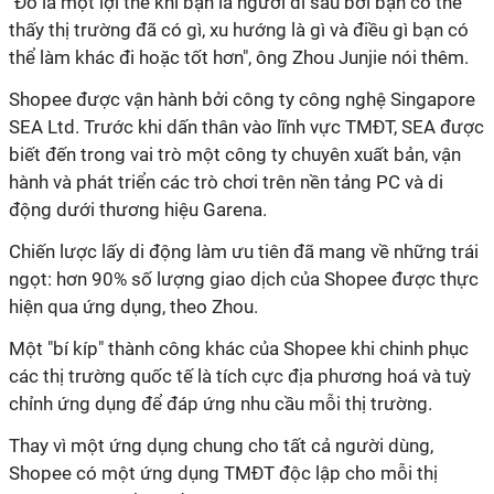
"Đó là một lợi thế khi bạn là người đi sau bởi bạn có thể
thấy thị trường đã có gì, xu hướng là gì và điều gì bạn có
thể làm khác đi hoặc tốt hơn", ông Zhou Junjie nói thêm.
Shopee được vận hành bởi công ty công nghệ Singapore
SEA Ltd. Trước khi dấn thân vào lĩnh vực TMĐT, SEA được
biết đến trong vai trò một công ty chuyên xuất bản, vận
hành và phát triển các trò chơi trên nền tảng PC và di
động dưới thương hiệu Garena.
Chiến lược lấy di động làm ưu tiên đã mang về những trái
ngọt: hơn 90% số lượng giao dịch của Shopee được thực
hiện qua ứng dụng, theo Zhou.
Một "bí kíp" thành công khác của Shopee khi chinh phục
các thị trường quốc tế là tích cực địa phương hoá và tuỳ
chỉnh ứng dụng để đáp ứng nhu cầu mỗi thị trường.
Thay vì một ứng dụng chung cho tất cả người dùng,
Shopee có một ứng dụng TMĐT độc lập cho mỗi thị