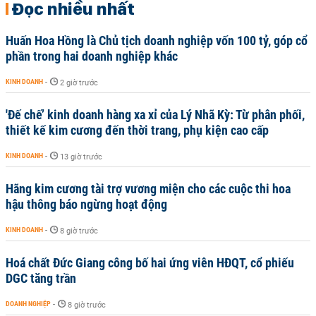
Đọc nhiều nhất
Huấn Hoa Hồng là Chủ tịch doanh nghiệp vốn 100 tỷ, góp cổ
phần trong hai doanh nghiệp khác
KINH DOANH
-
2 giờ trước
'Đế chế’ kinh doanh hàng xa xỉ của Lý Nhã Kỳ: Từ phân phối,
thiết kế kim cương đến thời trang, phụ kiện cao cấp
KINH DOANH
-
13 giờ trước
Hãng kim cương tài trợ vương miện cho các cuộc thi hoa
hậu thông báo ngừng hoạt động
KINH DOANH
-
8 giờ trước
Hoá chất Đức Giang công bố hai ứng viên HĐQT, cổ phiếu
DGC tăng trần
DOANH NGHIỆP
-
8 giờ trước