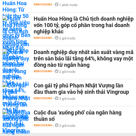
KINH DOANH
-
1 phút trước
Huấn Hoa Hồng là Chủ tịch doanh nghiệp
vốn 100 tỷ, góp cổ phần trong hai doanh
nghiệp khác
KINH DOANH
-
2 giờ trước
Doanh nghiệp duy nhất sản xuất vàng mã
trên sàn báo lãi tăng 64%, không vay một
đồng nào từ ngân hàng
KINH DOANH
-
2 giờ trước
Con gái tỷ phú Phạm Nhật Vượng lần
đầu tham gia vào hệ sinh thái Vingroup
KINH DOANH
-
3 giờ trước
Cuộc đua 'xuống phố' của ngân hàng
thuần số
KINH DOANH
-
3 giờ trước