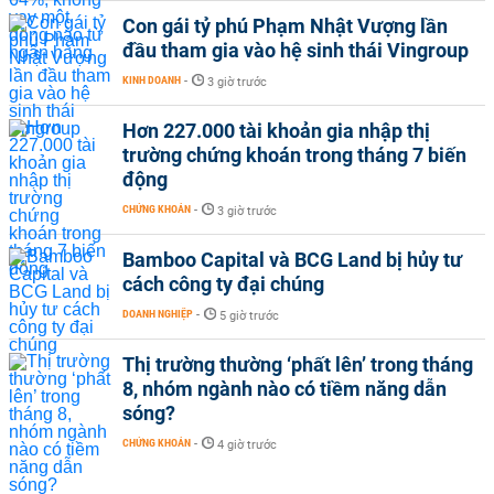
Con gái tỷ phú Phạm Nhật Vượng lần
đầu tham gia vào hệ sinh thái Vingroup
KINH DOANH
-
3 giờ trước
Hơn 227.000 tài khoản gia nhập thị
trường chứng khoán trong tháng 7 biến
động
CHỨNG KHOÁN
-
3 giờ trước
Bamboo Capital và BCG Land bị hủy tư
cách công ty đại chúng
DOANH NGHIỆP
-
5 giờ trước
Thị trường thường ‘phất lên’ trong tháng
8, nhóm ngành nào có tiềm năng dẫn
sóng?
CHỨNG KHOÁN
-
4 giờ trước