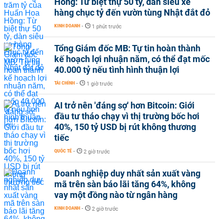
Hồng: Từ biệt thự 50 tỷ, dàn siêu xe
hàng chục tỷ đến vườn tùng Nhật đắt đỏ
KINH DOANH
-
1 phút trước
Tổng Giám đốc MB: Tự tin hoàn thành
kế hoạch lợi nhuận năm, có thể đạt mốc
40.000 tỷ nếu tình hình thuận lợi
TÀI CHÍNH
-
1 giờ trước
AI trở nên 'đáng sợ' hơn Bitcoin: Giới
đầu tư tháo chạy vì thị trường bốc hơi
40%, 150 tỷ USD bị rút không thương
tiếc
QUỐC TẾ
-
2 giờ trước
Doanh nghiệp duy nhất sản xuất vàng
mã trên sàn báo lãi tăng 64%, không
vay một đồng nào từ ngân hàng
KINH DOANH
-
2 giờ trước