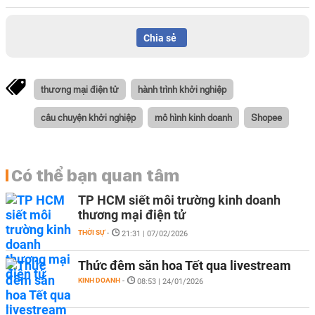
Chia sẻ
thương mại điện tử
hành trình khởi nghiệp
câu chuyện khởi nghiệp
mô hình kinh doanh
Shopee
Có thể bạn quan tâm
TP HCM siết môi trường kinh doanh
thương mại điện tử
THỜI SỰ
-
21:31 | 07/02/2026
Thức đêm săn hoa Tết qua livestream
KINH DOANH
-
08:53 | 24/01/2026