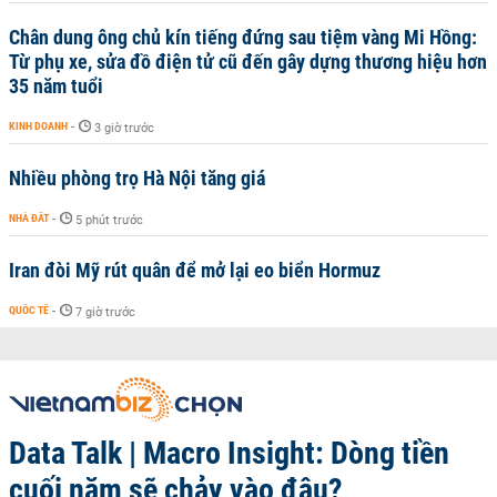
Chân dung ông chủ kín tiếng đứng sau tiệm vàng Mi Hồng:
Từ phụ xe, sửa đồ điện tử cũ đến gây dựng thương hiệu hơn
35 năm tuổi
KINH DOANH
-
3 giờ trước
Nhiều phòng trọ Hà Nội tăng giá
NHÀ ĐẤT
-
5 phút trước
Iran đòi Mỹ rút quân để mở lại eo biển Hormuz
QUỐC TẾ
-
7 giờ trước
Data Talk | Macro Insight: Dòng tiền
cuối năm sẽ chảy vào đâu?