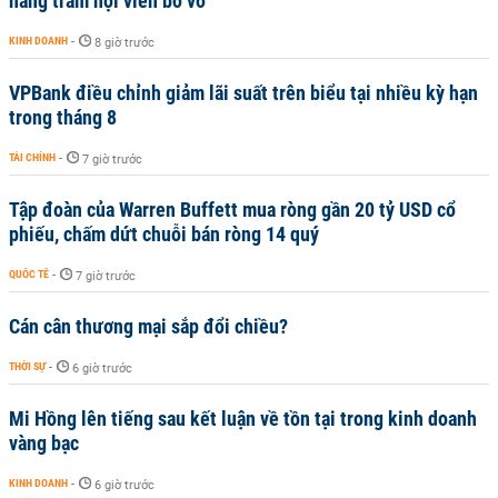
hàng trăm hội viên bơ vơ
KINH DOANH
-
8 giờ trước
VPBank điều chỉnh giảm lãi suất trên biểu tại nhiều kỳ hạn
trong tháng 8
TÀI CHÍNH
-
7 giờ trước
Tập đoàn của Warren Buffett mua ròng gần 20 tỷ USD cổ
phiếu, chấm dứt chuỗi bán ròng 14 quý
QUỐC TẾ
-
7 giờ trước
Cán cân thương mại sắp đổi chiều?
THỜI SỰ
-
6 giờ trước
Mi Hồng lên tiếng sau kết luận về tồn tại trong kinh doanh
vàng bạc
KINH DOANH
-
6 giờ trước