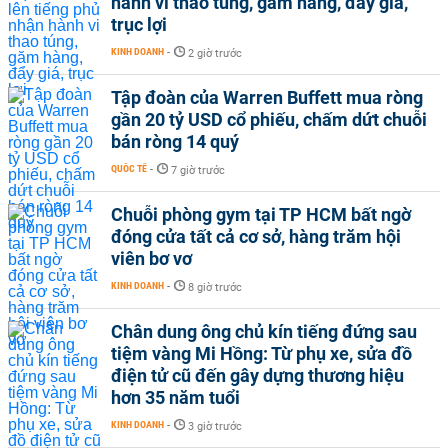
hành vi thao túng, găm hàng, đẩy giá,
trục lợi
KINH DOANH
-
2 giờ trước
Tập đoàn của Warren Buffett mua ròng
gần 20 tỷ USD cổ phiếu, chấm dứt chuỗi
bán ròng 14 quý
QUỐC TẾ
-
7 giờ trước
Chuỗi phòng gym tại TP HCM bất ngờ
đóng cửa tất cả cơ sở, hàng trăm hội
viên bơ vơ
KINH DOANH
-
8 giờ trước
Chân dung ông chủ kín tiếng đứng sau
tiệm vàng Mi Hồng: Từ phụ xe, sửa đồ
điện tử cũ đến gây dựng thương hiệu
hơn 35 năm tuổi
KINH DOANH
-
3 giờ trước