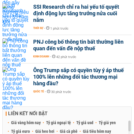
SSI Research chỉ ra hai yếu tố quyết
định động lực tăng trưởng nửa cuối
năm
THỜI SỰ
-
1 phút trước
PNJ công bố thông tin bất thường liên
quan đến vấn đề nộp thuế
KINH DOANH
-
42 phút trước
Ông Trump sắp có quyền tùy ý áp thuế
100% lên những đối tác thương mại
hàng đầu?
QUỐC TẾ
-
30 phút trước
LIÊN KẾT NỔI BẬT
Giá vàng hôm nay
Tỷ giá ngoại tệ
Tỷ giá usd
Tỷ giá yen
Tỷ giá euro
Giá heo hơi
Giá cà phê
Giá tiêu hôm nay