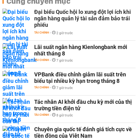
Cùng chuyên mục
Đại biểu Quốc hội lo xung đột lợi ích khi
ngân hàng quản lý tài sản đảm bảo trái
phiếu
TÀI CHÍNH
-
2 giờ trước
Lãi suất ngân hàng Kienlongbank mới
nhất tháng 8
TÀI CHÍNH
-
7 giờ trước
VPBank điều chỉnh giảm lãi suất trên
biểu tại nhiều kỳ hạn trong tháng 8
TÀI CHÍNH
-
7 giờ trước
Tác nhân AI khởi đầu chu kỳ mới của thị
trường tiền điện tử
TÀI CHÍNH
-
8 giờ trước
Chuyên gia quốc tế đánh giá tích cực về
tiền đồng của Việt Nam