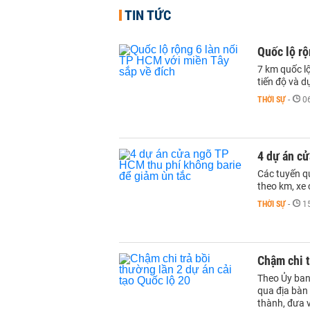
TIN TỨC
Quốc lộ rộ
7 km quốc l
tiến độ và d
THỜI SỰ
-
0
4 dự án cử
Các tuyến qu
theo km, xe 
THỜI SỰ
-
1
Chậm chi t
Theo Ủy ban
qua địa bàn
thành, đưa v