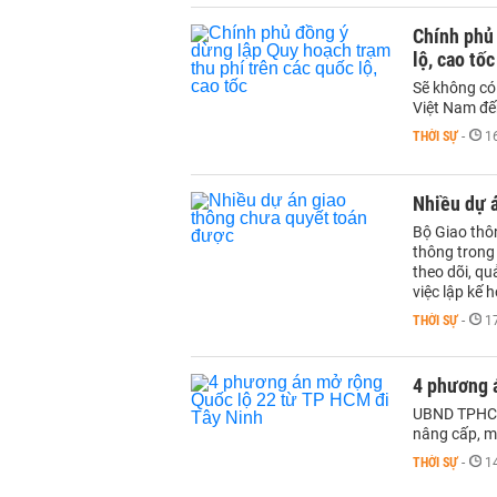
Chính phủ 
lộ, cao tốc
Sẽ không có 
Việt Nam đế
THỜI SỰ
-
1
Nhiều dự 
Bộ Giao thôn
thông trong
theo dõi, qu
việc lập kế 
THỜI SỰ
-
1
4 phương 
UBND TPHCM 
nâng cấp, m
THỜI SỰ
-
1