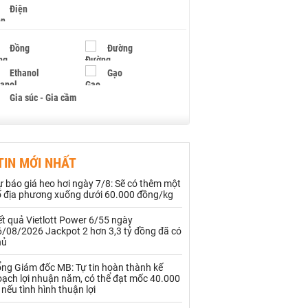
Điện
Đồng
Đường
Ethanol
Gạo
Gia súc - Gia cầm
Giấy
Gỗ
TIN MỚI NHẤT
Hạt điều
Hồ tiêu - Hạt tiêu
 báo giá heo hơi ngày 7/8: Sẽ có thêm một
Khí đốt
ố địa phương xuống dưới 60.000 đồng/kg
t quả Vietlott Power 6/55 ngày
Kim loại khác
Mắc ca
6/08/2026 Jackpot 2 hơn 3,3 tỷ đồng đã có
hủ
Muối
Ngũ cốc
ổng Giám đốc MB: Tự tin hoàn thành kế
Nhựa - Hạt nhựa
oạch lợi nhuận năm, có thể đạt mốc 40.000
 nếu tình hình thuận lợi