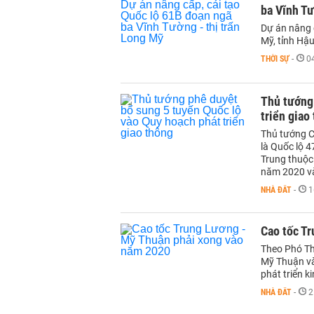
ba Vĩnh Tư
Dự án nâng 
Mỹ, tỉnh Hậ
THỜI SỰ
-
0
Thủ tướng
triển giao
Thủ tướng C
là Quốc lộ 
Trung thuộc
năm 2020 v
NHÀ ĐẤT
-
1
Cao tốc T
Theo Phó Th
Mỹ Thuận và
phát triển k
NHÀ ĐẤT
-
2