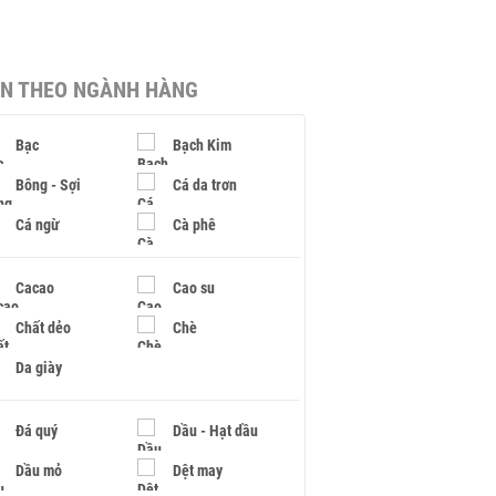
IN THEO NGÀNH HÀNG
Bạc
Bạch Kim
Bông - Sợi
Cá da trơn
Cá ngừ
Cà phê
Cacao
Cao su
Chất dẻo
Chè
Da giày
Đá quý
Dầu - Hạt dầu
Dầu mỏ
Dệt may