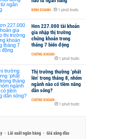
nào từ ngân hàng
KINH DOANH
-
1 phút trước
Hơn 227.000 tài khoản
gia nhập thị trường
chứng khoán trong
tháng 7 biến động
CHỨNG KHOÁN
-
1 phút trước
Thị trường thường ‘phất
lên’ trong tháng 8, nhóm
ngành nào có tiềm năng
dẫn sóng?
CHỨNG KHOÁN
-
1 phút trước
ay
Lãi suất ngân hàng
Giá xăng dầu