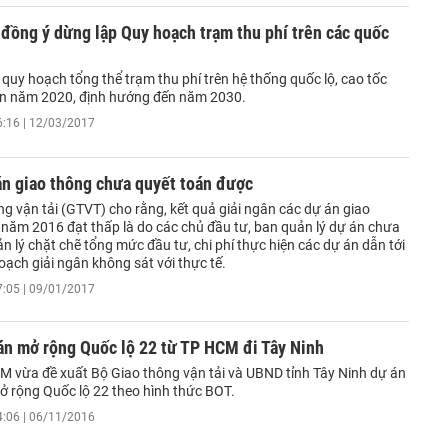
đồng ý dừng lập Quy hoạch trạm thu phí trên các quốc
quy hoạch tổng thể trạm thu phí trên hệ thống quốc lộ, cao tốc
n năm 2020, định hướng đến năm 2030.
6:16 | 12/03/2017
án giao thông chưa quyết toán được
g vận tải (GTVT) cho rằng, kết quả giải ngân các dự án giao
 năm 2016 đạt thấp là do các chủ đầu tư, ban quản lý dự án chưa
ản lý chặt chẽ tổng mức đầu tư, chi phí thực hiện các dự án dẫn tới
hoạch giải ngân không sát với thực tế.
7:05 | 09/01/2017
án mở rộng Quốc lộ 22 từ TP HCM đi Tây Ninh
vừa đề xuất Bộ Giao thông vận tải và UBND tỉnh Tây Ninh dự án
ở rộng Quốc lộ 22 theo hình thức BOT.
4:06 | 06/11/2016