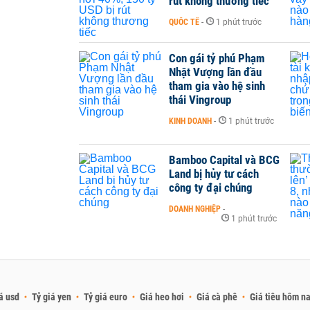
rút không thương tiếc
QUỐC TẾ
-
1 phút trước
Con gái tỷ phú Phạm
Nhật Vượng lần đầu
tham gia vào hệ sinh
thái Vingroup
KINH DOANH
-
1 phút trước
Bamboo Capital và BCG
Land bị hủy tư cách
công ty đại chúng
DOANH NGHIỆP
-
1 phút trước
á usd
Tỷ giá yen
Tỷ giá euro
Giá heo hơi
Giá cà phê
Giá tiêu hôm n