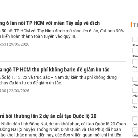
ng 6 làn nối TP HCM với miền Tây sắp về đích
T
ộ 50 nối TP HCM với Tây Ninh được mở rộng lên 6 làn, đạt hơn 90%
ự kiến hoàn thành toàn tuyến vào quý III.
6:53 | 29/05/2026
a ngõ TP HCM thu phí không barie để giảm ùn tắc
ốc lộ 1, 13, 22 và trục Bắc – Nam dự kiến thu phí không dừng
chạy đa làn tự do để giảm ùn tắc.
5:30 | 22/03/2026
rả bồi thường lần 2 dự án cải tạo Quốc lộ 20
 Nhân dân tỉnh Đồng Nai, dự án khôi phục, cải tạo Quốc lộ 20 đoạn
 Đồng Nai (3 huyện Thống Nhất, Định Quán và Tân Phú) đã hoàn
ào khai thác nhưng đến nay, các đơn vị liên quan mới chi trả tiền