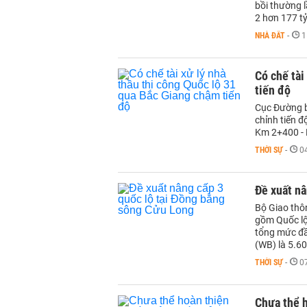
bồi thường l
2 hơn 177 t
NHÀ ĐẤT
-
1
Có chế tài
tiến độ
Cục Đường b
chỉnh tiến đ
Km 2+400 - 
THỜI SỰ
-
0
Đề xuất nâ
Bộ Giao thôn
gồm Quốc lộ
tổng mức đầ
(WB) là 5.60
THỜI SỰ
-
0
Chưa thể h