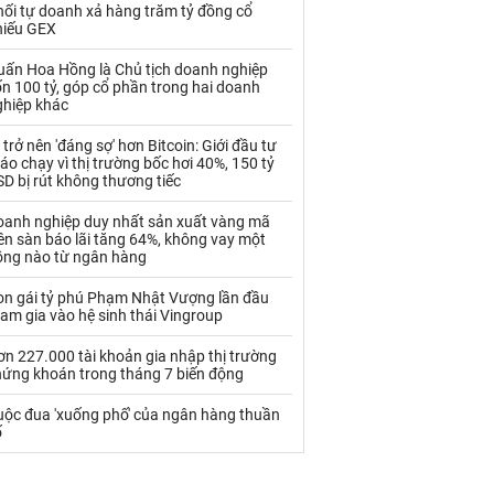
Palladium
Phân bón
hối tự doanh xả hàng trăm tỷ đồng cổ
hiếu GEX
Rau - Củ -Quả
Sắt thép
uấn Hoa Hồng là Chủ tịch doanh nghiệp
n 100 tỷ, góp cổ phần trong hai doanh
Sữa
ghiệp khác
 trở nên 'đáng sợ' hơn Bitcoin: Giới đầu tư
Than
Thức ăn chăn nuôi
áo chạy vì thị trường bốc hơi 40%, 150 tỷ
D bị rút không thương tiếc
Thủy hải sản khác
Tôm
oanh nghiệp duy nhất sản xuất vàng mã
Vàng
ên sàn báo lãi tăng 64%, không vay một
ồng nào từ ngân hàng
VLXD khác
Xăng dầu
on gái tỷ phú Phạm Nhật Vượng lần đầu
am gia vào hệ sinh thái Vingroup
Xi măng - Clynker
n 227.000 tài khoản gia nhập thị trường
hứng khoán trong tháng 7 biến động
uộc đua 'xuống phố' của ngân hàng thuần
ố