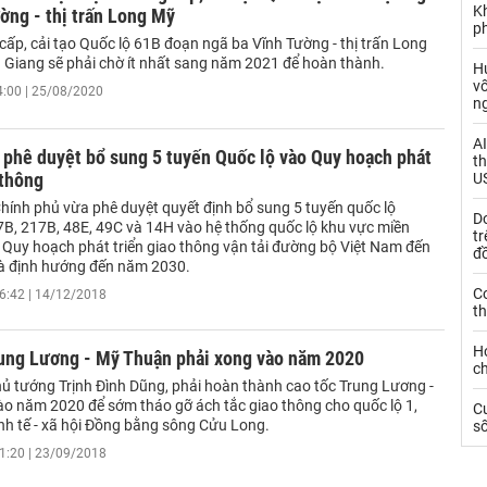
K
ờng - thị trấn Long Mỹ
p
cấp, cải tạo Quốc lộ 61B đoạn ngã ba Vĩnh Tường - thị trấn Long
u Giang sẽ phải chờ ít nhất sang năm 2021 để hoàn thành.
H
vố
4:00 | 25/08/2020
n
AI
 phê duyệt bổ sung 5 tuyến Quốc lộ vào Quy hoạch phát
th
 thông
US
hính phủ vừa phê duyệt quyết định bổ sung 5 tuyến quốc lộ
D
47B, 217B, 48E, 49C và 14H vào hệ thống quốc lộ khu vực miền
tr
 Quy hoạch phát triển giao thông vận tải đường bộ Việt Nam đến
đ
à định hướng đến năm 2030.
C
6:42 | 14/12/2018
th
Hơ
rung Lương - Mỹ Thuận phải xong vào năm 2020
c
ủ tướng Trịnh Đình Dũng, phải hoàn thành cao tốc Trung Lương -
o năm 2020 để sớm tháo gỡ ách tắc giao thông cho quốc lộ 1,
C
inh tế - xã hội Đồng bằng sông Cửu Long.
s
1:20 | 23/09/2018