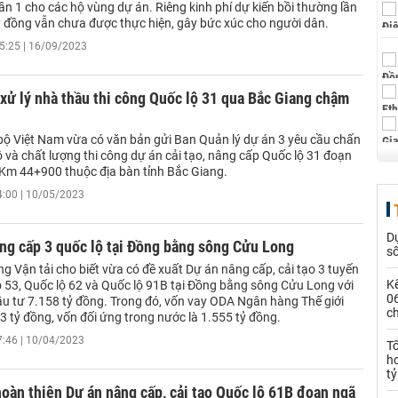
ần 1 cho các hộ vùng dự án. Riêng kinh phí dự kiến bồi thường lần
ỷ đồng vẫn chưa được thực hiện, gây bức xúc cho người dân.
5:25 | 16/09/2023
 xử lý nhà thầu thi công Quốc lộ 31 qua Bắc Giang chậm
ộ Việt Nam vừa có văn bản gửi Ban Quản lý dự án 3 yêu cầu chấn
ộ và chất lượng thi công dự án cải tạo, nâng cấp Quốc lộ 31 đoạn
Km 44+900 thuộc địa bàn tỉnh Bắc Giang.
4:00 | 10/05/2023
Dự
ng cấp 3 quốc lộ tại Đồng bằng sông Cửu Long
s
g Vận tải cho biết vừa có đề xuất Dự án nâng cấp, cải tạo 3 tuyến
Kế
 53, Quốc lộ 62 và Quốc lộ 91B tại Đồng bằng sông Cửu Long với
0
u tư 7.158 tỷ đồng. Trong đó, vốn vay ODA Ngân hàng Thế giới
c
3 tỷ đồng, vốn đối ứng trong nước là 1.555 tỷ đồng.
7:46 | 10/04/2023
T
h
tỷ
oàn thiện Dự án nâng cấp, cải tạo Quốc lộ 61B đoạn ngã