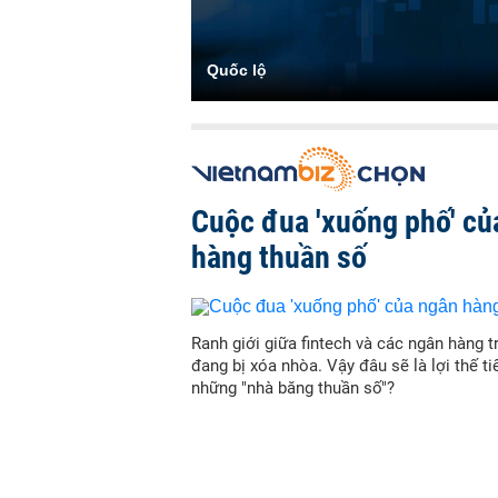
Quốc lộ
Cuộc đua 'xuống phố' củ
hàng thuần số
Ranh giới giữa fintech và các ngân hàng t
đang bị xóa nhòa. Vậy đâu sẽ là lợi thế t
những "nhà băng thuần số"?