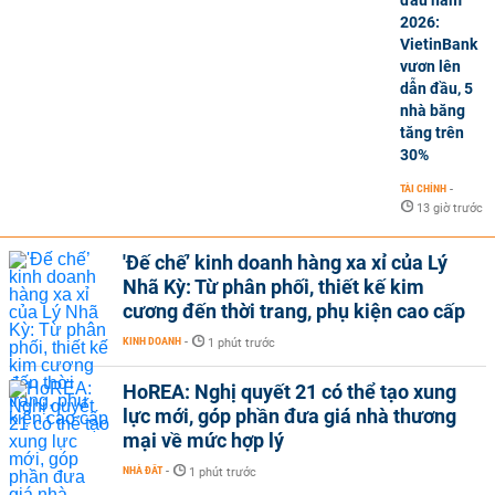
đầu năm
2026:
VietinBank
vươn lên
dẫn đầu, 5
nhà băng
tăng trên
30%
TÀI CHÍNH
-
13 giờ trước
'Đế chế’ kinh doanh hàng xa xỉ của Lý
Nhã Kỳ: Từ phân phối, thiết kế kim
cương đến thời trang, phụ kiện cao cấp
KINH DOANH
-
1 phút trước
HoREA: Nghị quyết 21 có thể tạo xung
lực mới, góp phần đưa giá nhà thương
mại về mức hợp lý
NHÀ ĐẤT
-
1 phút trước