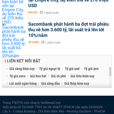
USD
NHÀ ĐẤT
-
1 phút trước
Sacombank phát hành ba đợt trái phiếu
thu về hơn 3.600 tỷ, lãi suất trả lên tới
10%/năm
TÀI CHÍNH
-
1 phút trước
LIÊN KẾT NỔI BẬT
Giá vàng hôm nay
Tỷ giá ngoại tệ
Tỷ giá usd
Tỷ giá yen
Tỷ giá euro
Giá heo hơi
Giá cà phê
Giá tiêu hôm nay
Lãi suất ngân hàng
Giá xăng dầu
Giá thép hôm nay
Giá sầu riêng
Giá thịt heo
Giá gạo
Giá cao su
Best Retail Brokers
Diễn đàn đầu tư Việt Nam 2026
Trang TTĐTTH của công ty VietNewsCorp
Giấy phép số 3323/GP-TTĐT do Sở VH&TT TP.HCM cấp ngày 20/3/2026
Lầu 5 - Compa Building - 293 Điện Biên Phủ - Phường Gia Định - TP.HCM