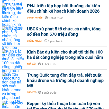
PNJ triệu tập họp bất thường, dự kiến
điều chỉnh kế hoạch kinh doanh 2026
DOANH NGHIỆP
-
1 phút trước
UBCK xử phạt 5 tổ chức, cá nhân, tổng
số tiền hơn 570 triệu đồng
CHỨNG KHOÁN
-
1 phút trước
Kinh Bắc dự kiến cho thuê tối thiểu 100
ha đất công nghiệp trong nửa cuối năm
NHÀ ĐẤT
-
1 phút trước
Trung Quốc tung đòn đáp trả, siết xuất
khẩu drone và trừng phạt doanh nghiệp
Mỹ
QUỐC TẾ
-
1 phút trước
Keppel ký thỏa thuận bán toàn bộ vốn
tại Empire City, dự kiến thu về 270 triệu