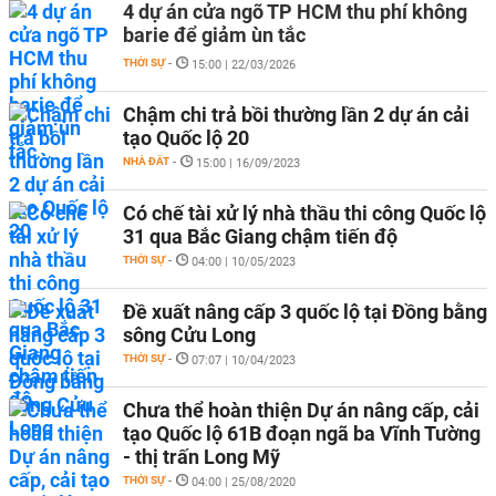
4 dự án cửa ngõ TP HCM thu phí không
barie để giảm ùn tắc
THỜI SỰ
-
15:00 | 22/03/2026
Chậm chi trả bồi thường lần 2 dự án cải
tạo Quốc lộ 20
NHÀ ĐẤT
-
15:00 | 16/09/2023
Có chế tài xử lý nhà thầu thi công Quốc lộ
31 qua Bắc Giang chậm tiến độ
THỜI SỰ
-
04:00 | 10/05/2023
Đề xuất nâng cấp 3 quốc lộ tại Đồng bằng
sông Cửu Long
THỜI SỰ
-
07:07 | 10/04/2023
Chưa thể hoàn thiện Dự án nâng cấp, cải
tạo Quốc lộ 61B đoạn ngã ba Vĩnh Tường
- thị trấn Long Mỹ
THỜI SỰ
-
04:00 | 25/08/2020