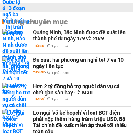
Cùng chuyên mục
Quảng Ninh, Bắc Ninh được đề xuất lên
thành phố từ ngày 1/9 và 20/9
THỜI SỰ
-
1 phút trước
Đề xuất hai phương án nghỉ tết 7 và 10
ngày liên tục
THỜI SỰ
-
1 phút trước
Hơn 2 tỷ đồng hỗ trợ người dân vụ cá
chết gần sân bay Cà Mau
THỜI SỰ
-
1 phút trước
Lo ngại 'vỡ kế hoạch' vì loạt BOT điện
phải nộp thêm hàng trăm triệu USD, Bộ
Tài chính đề xuất miễn áp thuế tối thiểu
toàn cầu