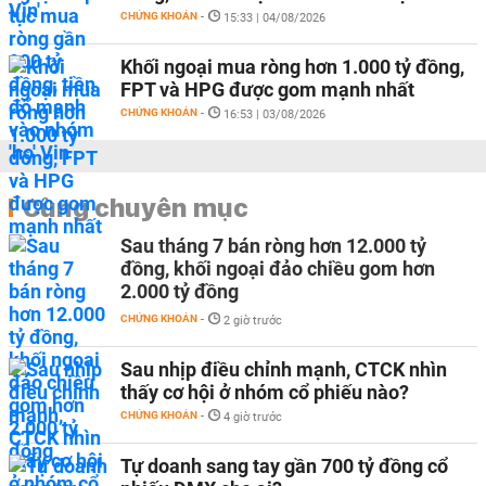
CHỨNG KHOÁN
-
15:33 | 04/08/2026
Khối ngoại mua ròng hơn 1.000 tỷ đồng,
FPT và HPG được gom mạnh nhất
CHỨNG KHOÁN
-
16:53 | 03/08/2026
Cùng chuyên mục
Sau tháng 7 bán ròng hơn 12.000 tỷ
đồng, khối ngoại đảo chiều gom hơn
2.000 tỷ đồng
CHỨNG KHOÁN
-
2 giờ trước
Sau nhịp điều chỉnh mạnh, CTCK nhìn
thấy cơ hội ở nhóm cổ phiếu nào?
CHỨNG KHOÁN
-
4 giờ trước
Tự doanh sang tay gần 700 tỷ đồng cổ