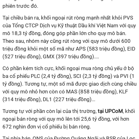
phiên trước đó.
Tại chiều bán ra, khối ngoại rút ròng mạnh nhất khỏi PVS
của Tổng CTCP Dịch vụ Kỹ thuật Dầu khí Việt Nam với quy
mô 18,3 tỷ đồng, đóng góp phần lớn cho quy mô bán.
Theo sau, nhóm này cũng rút ròng với quy mô dưới 600
triệu đồng khỏi một số mã như APS (583 triệu đồng), EID
(527 triệu đồng), GMX (397 triệu đồng)....
Có phần kém tích cực, khối ngoại mua ròng chủ yếu ở bộ
ba cổ phiếu PLC (2,4 tỷ đồng), SCI (2,3 tỷ đồng) và PVI (1
tỷ đồng). Tương tự, một số mã được giao dịch cùng chiều
với quy mô nhỏ hơn còn có MAS (858 triệu đồng), KLF
(314 triệu đồng), DL1 (227 triệu đồng)...
Tương tự với phần còn lại của thị trường,
tại UPCoM
, khối
ngoại bán ròng với quy mô lên tới 25,6 tỷ đồng, với hơn
672 nghìn đơn vị cổ phiếu bị bán ròng.
Tại phía bán, QNS của Đường Quảng Ngãi và BSR của Lọc