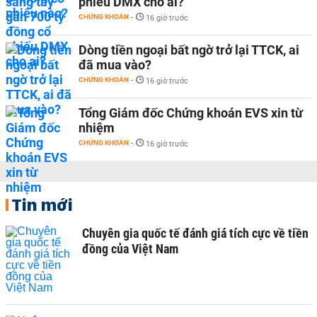
phiếu DMX cho ai?
CHỨNG KHOÁN
-
16 giờ trước
Dòng tiền ngoại bất ngờ trở lại TTCK, ai
đã mua vào?
CHỨNG KHOÁN
-
16 giờ trước
Tổng Giám đốc Chứng khoán EVS xin từ
nhiệm
CHỨNG KHOÁN
-
16 giờ trước
Tin mới
Chuyên gia quốc tế đánh giá tích cực về tiền
đồng của Việt Nam