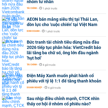
nhóm tư nhân
TÀI CHÍNH
-
1 phút trước
AEON bán mảng siêu thị tại Thái Lan,
dồn lực cho ‘cuộc chiến’ tại Việt Nam
KINH DOANH
-
1 phút trước
Bức tranh tài chính tiêu dùng nửa đầu
2026 tiếp tục phân hóa: VietCredit báo
lãi tăng ba chữ số, ông lớn đầu ngành
'hụt hơi'
TÀI CHÍNH
-
4 giờ trước
Điện Máy Xanh muốn phát hành cổ
phiếu với tỷ lệ 1:1 để tăng thanh khoản
DOANH NGHIỆP
-
4 giờ trước
Sau nhịp điều chỉnh mạnh, CTCK nhìn
thấy cơ hội ở nhóm cổ phiếu nào?