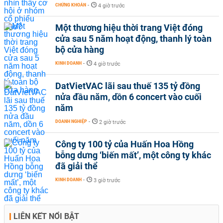
CHỨNG KHOÁN
-
4 giờ trước
Một thương hiệu thời trang Việt đóng
cửa sau 5 năm hoạt động, thanh lý toàn
bộ cửa hàng
KINH DOANH
-
4 giờ trước
DatVietVAC lãi sau thuế 135 tỷ đồng
nửa đầu năm, dồn 6 concert vào cuối
năm
DOANH NGHIỆP
-
2 giờ trước
Công ty 100 tỷ của Huấn Hoa Hồng
bỗng dưng ‘biến mất’, một công ty khác
đã giải thể
KINH DOANH
-
3 giờ trước
LIÊN KẾT NỔI BẬT