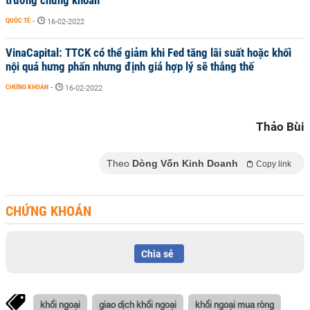
trường chứng khoán
QUỐC TẾ
-
16-02-2022
VinaCapital: TTCK có thể giảm khi Fed tăng lãi suất hoặc khối
nội quá hưng phấn nhưng định giá hợp lý sẽ thắng thế
CHỨNG KHOÁN
-
16-02-2022
Thảo Bùi
Theo
Dòng Vốn Kinh Doanh
Copy link
CHỨNG KHOÁN
Chia sẻ
khối ngoại
giao dịch khối ngoại
khối ngoại mua ròng