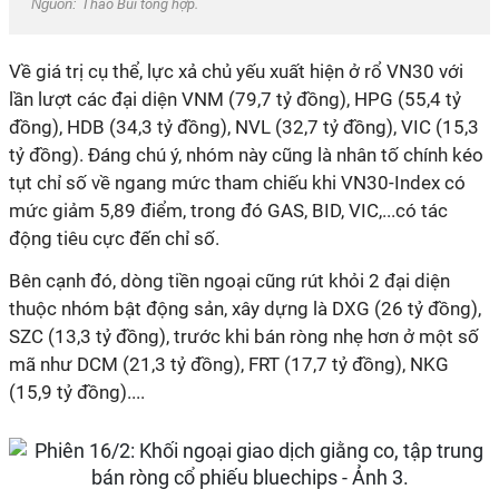
Nguồn:
Thảo Bùi tổng hợp.
Về giá trị cụ thể, lực xả chủ yếu xuất hiện ở rổ VN30 với
lần lượt các đại diện VNM (79,7 tỷ đồng), HPG (55,4 tỷ
đồng), HDB (34,3 tỷ đồng), NVL (32,7 tỷ đồng), VIC (15,3
tỷ đồng). Đáng chú ý, nhóm này cũng là nhân tố chính kéo
tụt chỉ số về ngang mức tham chiếu khi VN30-Index có
mức giảm 5,89 điểm, trong đó GAS, BID, VIC,...có tác
động tiêu cực đến chỉ số.
Bên cạnh đó, dòng tiền ngoại cũng rút khỏi 2 đại diện
thuộc nhóm bật động sản, xây dựng là DXG (26 tỷ đồng),
SZC (13,3 tỷ đồng), trước khi bán ròng nhẹ hơn ở một số
mã như DCM (21,3 tỷ đồng), FRT (17,7 tỷ đồng), NKG
(15,9 tỷ đồng)....