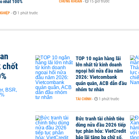
ao nhất 100%
CHỨNG KHOÁN
-
15 giờ trước
NGHIỆP
-
1 phút trước
san
TOP 10 ngân hàng lãi
 chốt
lớn nhất từ kinh doanh
ngoại hối nửa đầu năm
0%
2026: Vietcombank
quán quân, ACB dẫn đầu
nhóm tư nhân
TÀI CHÍNH
-
1 phút trước
Bức tranh tài chính tiêu
dùng nửa đầu 2026 tiếp
tục phân hóa: VietCredit
báo lãi tăng ba chữ số,