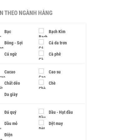
IN THEO NGÀNH HÀNG
Bạc
Bạch Kim
Bông - Sợi
Cá da trơn
Cá ngừ
Cà phê
Cacao
Cao su
Chất dẻo
Chè
Da giày
Đá quý
Dầu - Hạt dầu
Dầu mỏ
Dệt may
Điện