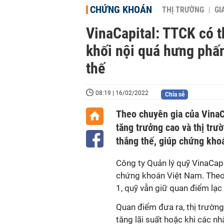
CHỨNG KHOÁN
THỊ TRƯỜNG
GI
VinaCapital: TTCK có t
khối nội quá hưng phấn
thế
08:19 | 16/02/2022
Chia sẻ
Theo chuyên gia của VinaCa
tăng trưởng cao và thị trư
thắng thế, giúp chứng kho
Công ty Quản lý quỹ VinaCapi
chứng khoán Việt Nam. Theo 
1, quỹ vẫn giữ quan điểm lạc
Quan điểm đưa ra, thị trường
tăng lãi suất hoặc khi các n