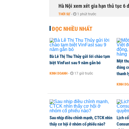
Hà Nội xem xét gia hạn thủ tục 6 
THỜI SỰ
-
1 phút trước
ĐỌC NHIỀU NHẤT
Lịch cổ tức tuần tới: Masan Cons
DOANH NGHIỆP
-
1 phút trước
TOP 10 ngân hàng lãi lớn nhất từ
Bà Lê Thị Thu Thủy gửi lời chào tạm
Một thư
Vietcombank quán quân, ACB dẫn
biệt VinFast sau 9 năm gắn bó
đóng c
TÀI CHÍNH
-
1 phút trước
thanh l
KINH DOANH
-
17 giờ trước
KINH D
Vì sao bỗng dưng đứng tên doanh
KINH DOANH
-
1 giờ trước
Sau nhịp điều chỉnh mạnh, CTCK nhìn
Lịch cổ
thấy cơ hội ở nhóm cổ phiếu nào?
Consum