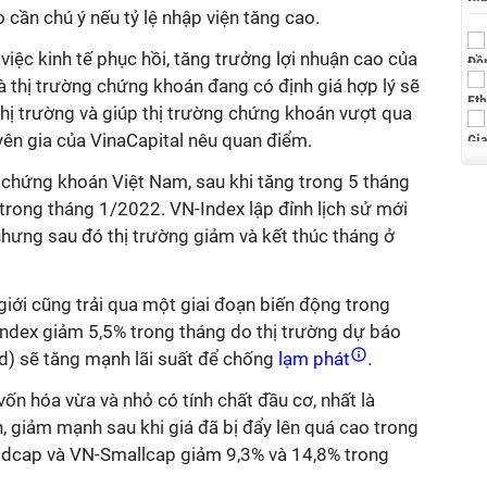
o cần chú ý nếu tỷ lệ nhập viện tăng cao.
g việc kinh tế phục hồi, tăng trưởng lợi nhuận cao của
à thị trường chứng khoán đang có định giá hợp lý sẽ
 thị trường và giúp thị trường chứng khoán vượt qua
yên gia của VinaCapital nêu quan điểm.
 chứng khoán Việt Nam, sau khi tăng trong 5 tháng
 trong tháng 1/2022. VN-Index lập đỉnh lịch sử mới
nhưng sau đó thị trường giảm và kết thúc tháng ở
iới cũng trải qua một giai đoạn biến động trong
Index giảm 5,5% trong tháng do thị trường dự báo
d) sẽ tăng mạnh lãi suất để chống
lạm phát
.
ốn hóa vừa và nhỏ có tính chất đầu cơ, nhất là
 giảm mạnh sau khi giá đã bị đẩy lên quá cao trong
Midcap và VN-Smallcap giảm 9,3% và 14,8% trong