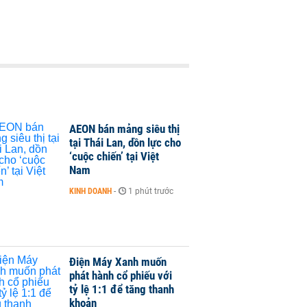
AEON bán mảng siêu thị
tại Thái Lan, dồn lực cho
‘cuộc chiến’ tại Việt
Nam
KINH DOANH
-
1 phút trước
Điện Máy Xanh muốn
phát hành cổ phiếu với
tỷ lệ 1:1 để tăng thanh
khoản