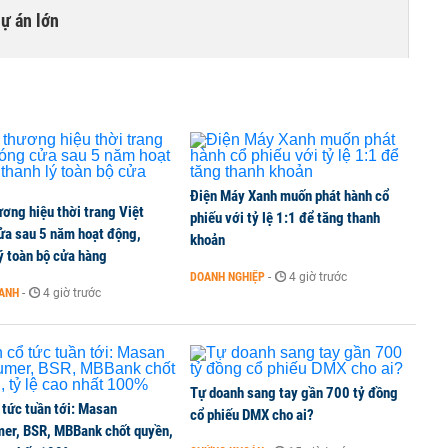
dự án lớn
umer, BSR, MBBank chốt quyền, tỷ lệ cao nhất 100%
 kinh doanh ngoại hối nửa đầu năm 2026:
Điện Máy Xanh muốn phát hành cổ
ơng hiệu thời trang Việt
 đầu nhóm tư nhân
phiếu với tỷ lệ 1:1 để tăng thanh
ửa sau 5 năm hoạt động,
khoản
ý toàn bộ cửa hàng
DOANH NGHIỆP
-
4 giờ trước
OANH
-
4 giờ trước
 nghiệp, hộ kinh doanh?
Tự doanh sang tay gần 700 tỷ đồng
 tức tuần tới: Masan
cổ phiếu DMX cho ai?
er, BSR, MBBank chốt quyền,