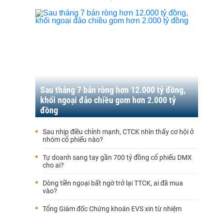
Sau tháng 7 bán ròng hơn 12.000 tỷ đồng,
khối ngoại đảo chiều gom hơn 2.000 tỷ
đồng
Sau nhịp điều chỉnh mạnh, CTCK nhìn thấy cơ hội ở
nhóm cổ phiếu nào?
Tự doanh sang tay gần 700 tỷ đồng cổ phiếu DMX
cho ai?
Dòng tiền ngoại bất ngờ trở lại TTCK, ai đã mua
vào?
Tổng Giám đốc Chứng khoán EVS xin từ nhiệm