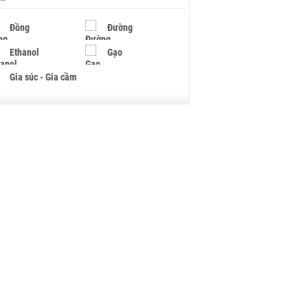
Đồng
Đường
Ethanol
Gạo
Gia súc - Gia cầm
Giấy
Gỗ
Hạt điều
Hồ tiêu - Hạt tiêu
Khí đốt
Kim loại khác
Mắc ca
Muối
Ngũ cốc
Nhựa - Hạt nhựa
Palladium
Phân bón