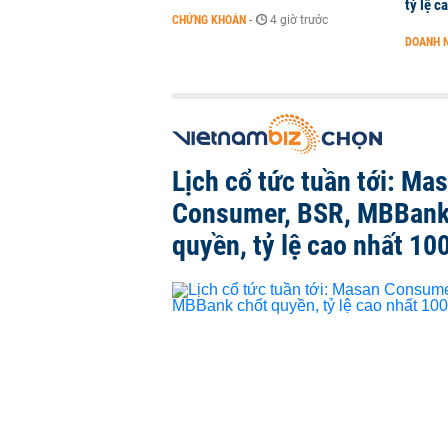
tỷ lệ c
CHỨNG KHOÁN
-
4 giờ trước
DOANH 
Lịch cổ tức tuần tới: Ma
Consumer, BSR, MBBank
quyền, tỷ lệ cao nhất 10