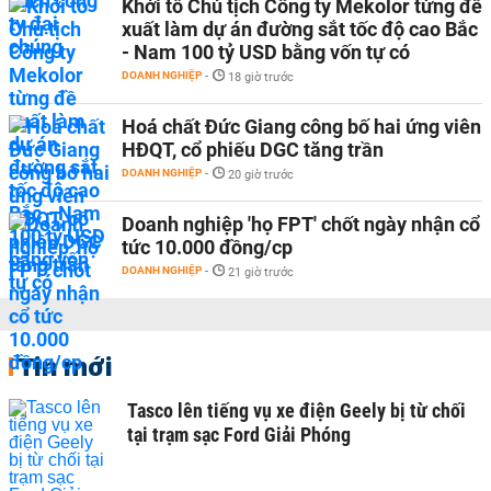
Khởi tố Chủ tịch Công ty Mekolor từng đề
xuất làm dự án đường sắt tốc độ cao Bắc
- Nam 100 tỷ USD bằng vốn tự có
DOANH NGHIỆP
-
18 giờ trước
Hoá chất Đức Giang công bố hai ứng viên
HĐQT, cổ phiếu DGC tăng trần
DOANH NGHIỆP
-
20 giờ trước
Doanh nghiệp 'họ FPT' chốt ngày nhận cổ
tức 10.000 đồng/cp
DOANH NGHIỆP
-
21 giờ trước
Tin mới
Tasco lên tiếng vụ xe điện Geely bị từ chối
tại trạm sạc Ford Giải Phóng