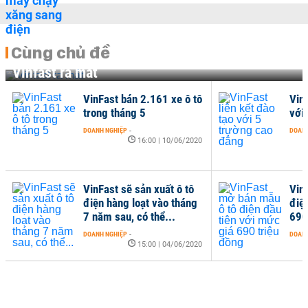
Cùng chủ đề
Vinfast ra mắt
VinFast bán 2.161 xe ô tô
VinF
trong tháng 5
với
DOANH NGHIỆP
-
DOANH
16:00 | 10/06/2020
VinFast sẽ sản xuất ô tô
Vin
điện hàng loạt vào tháng
điệ
7 năm sau, có thể...
690
DOANH NGHIỆP
-
DOANH
15:00 | 04/06/2020