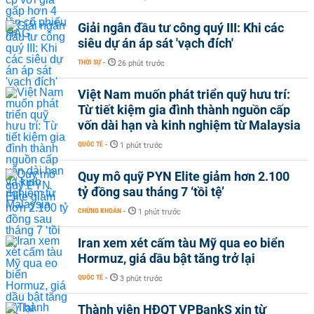
Giải ngân đầu tư công quý III: Khi các
siêu dự án áp sát 'vạch đích'
THỜI SỰ
-
26 phút trước
Việt Nam muốn phát triển quỹ hưu trí:
Từ tiết kiệm gia đình thành nguồn cấp
vốn dài hạn và kinh nghiệm từ Malaysia
QUỐC TẾ
-
1 phút trước
Quy mô quỹ PYN Elite giảm hơn 2.100
tỷ đồng sau tháng 7 ‘tồi tệ’
CHỨNG KHOÁN
-
1 phút trước
Iran xem xét cấm tàu Mỹ qua eo biển
Hormuz, giá dầu bật tăng trở lại
QUỐC TẾ
-
3 phút trước
Thành viên HĐQT VPBankS xin từ