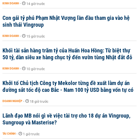
KINH DOANH
-
14 giờ trước
Con gái tỷ phú Phạm Nhật Vượng lần đầu tham gia vào hệ
sinh thái Vingroup
KINH DOANH
-
15 giờ trước
Khối tài sản hàng trăm tỷ của Huấn Hoa Hồng: Từ biệt thự
50 tỷ, dàn siêu xe hàng chục tỷ đến vườn tùng Nhật đắt đỏ
KINH DOANH
-
10 giờ trước
Khởi tố Chủ tịch Công ty Mekolor từng đề xuất làm dự án
đường sắt tốc độ cao Bắc - Nam 100 tỷ USD bằng vốn tự có
DOANH NGHIỆP
-
18 giờ trước
Lãnh đạo MB nói gì về việc tài trợ cho 18 dự án Vingroup,
Sungroup và Masterise?
TÀI CHÍNH
-
1 giờ trước