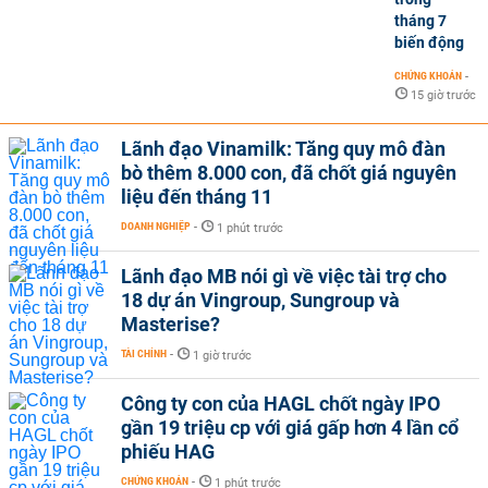
tháng 7
biến động
CHỨNG KHOÁN
-
15 giờ trước
Lãnh đạo Vinamilk: Tăng quy mô đàn
bò thêm 8.000 con, đã chốt giá nguyên
liệu đến tháng 11
DOANH NGHIỆP
-
1 phút trước
Lãnh đạo MB nói gì về việc tài trợ cho
18 dự án Vingroup, Sungroup và
Masterise?
TÀI CHÍNH
-
1 giờ trước
Công ty con của HAGL chốt ngày IPO
gần 19 triệu cp với giá gấp hơn 4 lần cổ
phiếu HAG
CHỨNG KHOÁN
-
1 phút trước