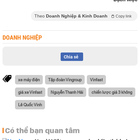
Theo
Doanh Nghiệp & Kinh Doanh
Copy link
DOANH NGHIỆP
Chia sẻ
xe máy điện
Tập đoàn Vingroup
Vinfast
giá xe Vinfast
Nguyễn Thanh Hải
chiến lược giá 3 không
Lê Quốc Vinh
Có thể bạn quan tâm