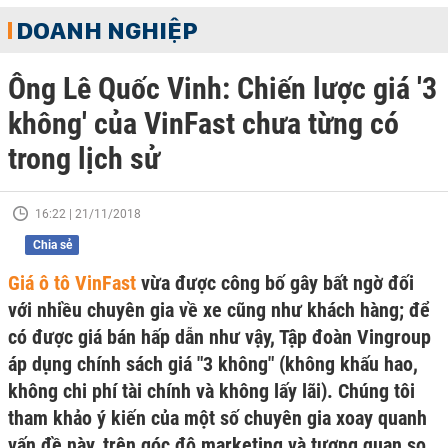
DOANH NGHIỆP
Ông Lê Quốc Vinh: Chiến lược giá '3
không' của VinFast chưa từng có
trong lịch sử
16:22 | 21/11/2018
Chia sẻ
Giá ô tô VinFast
vừa được công bố gây bất ngờ đối
với nhiều chuyên gia về xe cũng như khách hàng; để
có được giá bán hấp dẫn như vậy, Tập đoàn Vingroup
áp dụng chính sách giá "3 không" (không khấu hao,
không chi phí tài chính và không lấy lãi). Chúng tôi
tham khảo ý kiến của một số chuyên gia xoay quanh
vấn đề này, trên góc độ marketing và tương quan so