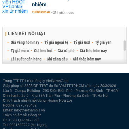
nhiệm
CHỨNG KHOÁN
-
1 phút trước
LIÊN KẾT NỔI BẬT
Giá vàng hôm nay
Tỷ giá ngoại tệ
Tỷ giá usd
Tỷ giá yen
Tỷ giá euro
Giá heo hơi
Giá cà phê
Giá tiêu hôm nay
Lãi suất ngân hàng
Giá xăng dầu
Giá thép hôm nay
Giá sầu riêng
Giá thịt heo
Giá gạo
Giá cao su
Best Retail Brokers
Diễn đàn đầu tư Việt Nam 2026
Trang TTĐTTH của công ty VietNewsCorp
Giấy phép số 3323/GP-TTĐT do Sở VH&TT TP.HCM cấp ngày 20/3/2026
Lầu 5 - Compa Building - 293 Điện Biên Phủ - Phường Gia Định - TP.HCM
Chi nhánh:
Số 5 - Khu 38A Trần Phú - Phường Ba Đình - TP. Hà Nội
Chịu trách nhiệm nội dung:
Hoàng Hữu Lợi
Hotline:
0975798489
Email:
info@vietnambiz.vn
Trách nhiệm về thông tin
DỊCH VỤ QUẢNG CÁO
Tel:
0931589222 (Ms Ngọc)