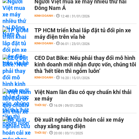
Người Việt mua xe máy nhiều thứ hai
Đông Nam Á
KINH DOANH
-
12:48 | 31/01/2026
TP HCM triển khai lắp đặt tủ đổi pin xe
máy điện trên vỉa hè
KINH DOANH
-
06:01 | 23/01/2026
CEO Dat Bike: Nếu phải thay đổi mô hình
kinh doanh mới nhận được vốn, chúng tôi
thà ‘hết tiền thì ngỏm luôn’
KINH DOANH
-
16:20 | 15/01/2026
Việt Nam lần đầu có quy chuẩn khí thải
xe máy
THỜI SỰ
-
16:09 | 09/01/2026
Đề xuất nghiên cứu hoán cải xe máy
chạy xăng sang điện
THỜI SỰ
-
20:00 | 03/11/2025