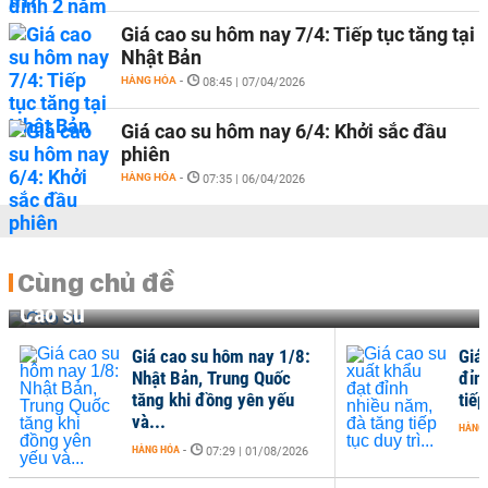
Giá cao su hôm nay 7/4: Tiếp tục tăng tại
Nhật Bản
HÀNG HÓA
-
08:45 | 07/04/2026
Giá cao su hôm nay 6/4: Khởi sắc đầu
phiên
HÀNG HÓA
-
07:35 | 06/04/2026
Cùng chủ đề
Cao su
Giá cao su hôm nay 1/8:
Giá
Nhật Bản, Trung Quốc
đỉn
tăng khi đồng yên yếu
tiếp
và...
HÀNG
HÀNG HÓA
-
07:29 | 01/08/2026