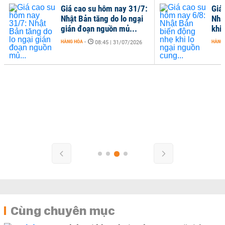
Giá cao su hôm nay 31/7:
Giá
Nhật Bản tăng do lo ngại
Nhậ
gián đoạn nguồn mủ...
khi 
HÀNG HÓA
-
HÀNG
08:45 | 31/07/2026
Cùng chuyên mục