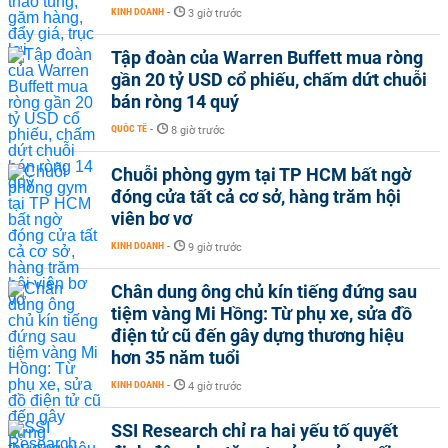
KINH DOANH
-
3 giờ trước
Tập đoàn của Warren Buffett mua ròng
gần 20 tỷ USD cổ phiếu, chấm dứt chuỗi
bán ròng 14 quý
QUỐC TẾ
-
8 giờ trước
Chuỗi phòng gym tại TP HCM bất ngờ
đóng cửa tất cả cơ sở, hàng trăm hội
viên bơ vơ
KINH DOANH
-
9 giờ trước
Chân dung ông chủ kín tiếng đứng sau
tiệm vàng Mi Hồng: Từ phụ xe, sửa đồ
điện tử cũ đến gây dựng thương hiệu
hơn 35 năm tuổi
KINH DOANH
-
4 giờ trước
SSI Research chỉ ra hai yếu tố quyết