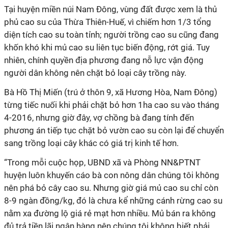
Tại huyện miền núi Nam Đông, vùng đất được xem là thủ
phủ cao su của Thừa Thiên-Huế, vì chiếm hơn 1/3 tổng
diện tích cao su toàn tỉnh; người trồng cao su cũng đang
khốn khó khi mủ cao su liên tục biến động, rớt giá. Tuy
nhiên, chính quyền địa phương đang nỗ lực vận động
người dân không nên chặt bỏ loại cây trồng này.
Bà Hồ Thị Miến (trú ở thôn 9, xã Hương Hòa, Nam Đông)
từng tiếc nuối khi phải chặt bỏ hơn 1ha cao su vào tháng
4-2016, nhưng giờ đây, vợ chồng bà đang tính đến
phương án tiếp tục chặt bỏ vườn cao su còn lại để chuyển
sang trồng loại cây khác có giá trị kinh tế hơn.
“Trong mỗi cuộc họp, UBND xã và Phòng NN&PTNT
huyện luôn khuyến cáo bà con nông dân chúng tôi không
nên phá bỏ cây cao su. Nhưng giờ giá mủ cao su chỉ còn
8-9 ngàn đồng/kg, đó là chưa kể những cánh rừng cao su
nằm xa đường lộ giá rẻ mạt hơn nhiều. Mủ bán ra không
đủ trả tiền lãi ngân hàng nên chúng tôi không biết phải