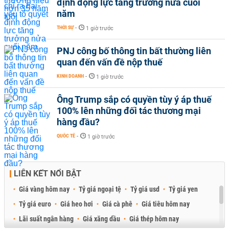
định động lực tăng trưởng nửa cuối
năm
THỜI SỰ
-
1 giờ trước
PNJ công bố thông tin bất thường liên
quan đến vấn đề nộp thuế
KINH DOANH
-
1 giờ trước
Ông Trump sắp có quyền tùy ý áp thuế
100% lên những đối tác thương mại
hàng đầu?
QUỐC TẾ
-
1 giờ trước
LIÊN KẾT NỔI BẬT
Giá vàng hôm nay
Tỷ giá ngoại tệ
Tỷ giá usd
Tỷ giá yen
Tỷ giá euro
Giá heo hơi
Giá cà phê
Giá tiêu hôm nay
Lãi suất ngân hàng
Giá xăng dầu
Giá thép hôm nay