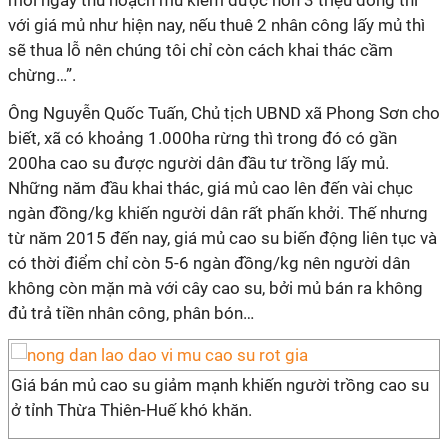
mỗi ngày thu hoạch mủ kiếm được hơn 3 triệu đồng thì
với giá mủ như hiện nay, nếu thuê 2 nhân công lấy mủ thì
sẽ thua lỗ nên chúng tôi chỉ còn cách khai thác cầm
chừng…”.
Ông Nguyễn Quốc Tuấn, Chủ tịch UBND xã Phong Sơn cho
biết, xã có khoảng 1.000ha rừng thì trong đó có gần
200ha cao su được người dân đầu tư trồng lấy mủ.
Những năm đầu khai thác, giá mủ cao lên đến vài chục
ngàn đồng/kg khiến người dân rất phấn khởi. Thế nhưng
từ năm 2015 đến nay, giá mủ cao su biến động liên tục và
có thời điểm chỉ còn 5-6 ngàn đồng/kg nên người dân
không còn mặn mà với cây cao su, bởi mủ bán ra không
đủ trả tiền nhân công, phân bón…
Giá bán mủ cao su giảm mạnh khiến người trồng cao su
ở tỉnh Thừa Thiên-Huế khó khăn.