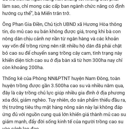
làm sao, chỉ mong các cấp ban ngành chức năng có định
hướng cụ thể”, bà Miến trăn trở.
Ông Phan Gia Điền, Chủ tịch UBND xã Hương Hòa thông
tin, do mủ cao su bán không được giá, trong khi bà con
nông dân chịu cảnh nợ nần từ ngân hàng và các khoản
vay vốn để trồng rừng nên rất nhiều hộ dân đã phải chặt
bỏ cao su để chuyển sang trồng cây cam, tình trạng này
khiến diện tích cao su ở địa bàn xã từ hơn 300ha nay chỉ
còn khoảng 200ha.
Thống kê của Phòng NN&PTNT huyện Nam Đông, toàn
huyện trồng được gần 3.500ha cao su và nhiều năm qua,
đây là cây trồng chủ lực giúp nhiều gia đình ở địa phương
xóa đói, giảm nghèo. Tuy nhiên, do sản phẩm thiếu đầu ra,
thị trường tiêu thụ mặt hàng nông sản này lại không đáp
ứng đủ với nguồn cung quá lớn khiến giá thành mủ cao su
giảm mạnh, đẩy đời sống kinh tế của người trồng cao su
vào cảnh lao đao.