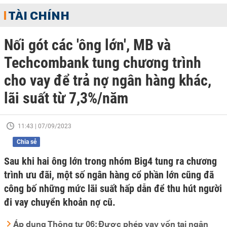
TÀI CHÍNH
Nối gót các 'ông lớn', MB và
Techcombank tung chương trình
cho vay để trả nợ ngân hàng khác,
lãi suất từ 7,3%/năm
11:43 | 07/09/2023
Chia sẻ
Sau khi hai ông lớn trong nhóm Big4 tung ra chương
trình ưu đãi, một số ngân hàng cổ phần lớn cũng đã
công bố những mức lãi suất hấp dẫn để thu hút người
đi vay chuyển khoản nợ cũ.
Áp dụng Thông tư 06: Được phép vay vốn tại ngân