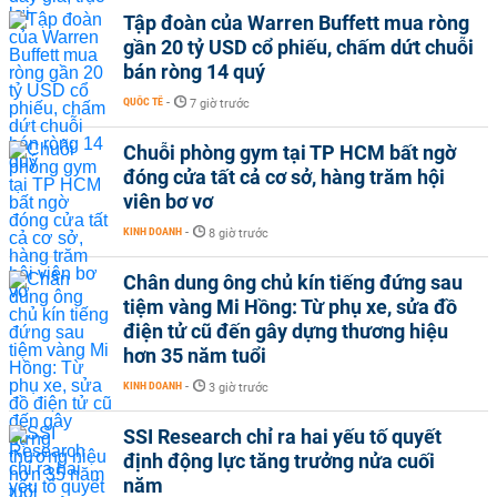
Tập đoàn của Warren Buffett mua ròng
gần 20 tỷ USD cổ phiếu, chấm dứt chuỗi
bán ròng 14 quý
QUỐC TẾ
-
7 giờ trước
Chuỗi phòng gym tại TP HCM bất ngờ
đóng cửa tất cả cơ sở, hàng trăm hội
viên bơ vơ
KINH DOANH
-
8 giờ trước
Chân dung ông chủ kín tiếng đứng sau
tiệm vàng Mi Hồng: Từ phụ xe, sửa đồ
điện tử cũ đến gây dựng thương hiệu
hơn 35 năm tuổi
KINH DOANH
-
3 giờ trước
SSI Research chỉ ra hai yếu tố quyết
định động lực tăng trưởng nửa cuối
năm