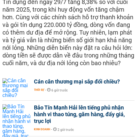
Tín dụng đến ngày 29/7 tăng 8,38% so với cuối
năm 2025, trong khi huy động vốn tăng chậm
hơn. Cùng với các chính sách hỗ trợ thanh khoản
và gói tín dụng 220.000 tỷ đồng, dòng vốn đang
có thêm dư địa để mở rộng. Tuy nhiên, lạm phát
và tỷ giá vẫn là những biến số giới hạn khả năng
nới lỏng. Những diễn biến này đặt ra câu hỏi lớn:
dòng tiền sẽ được dẫn về đâu trong những tháng
cuối năm, và dư địa nới lỏng còn bao nhiêu?
Cán cân thương mại sắp đổi chiều?
THỜI SỰ
-
6 giờ trước
Bảo Tín Mạnh Hải lên tiếng phủ nhận
hành vi thao túng, găm hàng, đẩy giá,
trục lợi
KINH DOANH
-
2 giờ trước