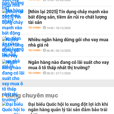
10:00 | 23/02/2026
[Nhìn lại 2025] Tín dụng chảy mạnh vào
bất động sản, tiềm ẩn rủi ro chất lượng
tài sản
TÀI CHÍNH
-
14:00 | 18/12/2025
Nhiều ngân hàng dừng gói cho vay mua
nhà giá rẻ
TÀI CHÍNH
-
06:38 | 05/12/2025
Ngân hàng nào đang có lãi suất cho vay
mua ô tô thấp nhất thị trường?
TÀI CHÍNH
-
08:20 | 27/11/2025
Cùng chuyên mục
Đại biểu Quốc hội lo xung đột lợi ích khi
ngân hàng quản lý tài sản đảm bảo trái