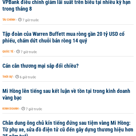
VPBank điều chỉnh giảm lãi suất trên biểu tại nhiều kỳ hạn
trong tháng 8
TÀI CHÍNH
-
7 giờ trước
Tập đoàn của Warren Buffett mua ròng gần 20 tỷ USD cổ
phiếu, chấm dứt chuỗi bán ròng 14 quý
QUỐC TẾ
-
7 giờ trước
Cán cân thương mại sắp đổi chiều?
THỜI SỰ
-
6 giờ trước
Mi Hồng lên tiếng sau kết luận về tồn tại trong kinh doanh
vàng bạc
KINH DOANH
-
7 giờ trước
Chân dung ông chủ kín tiếng đứng sau tiệm vàng Mi Hồng:
Từ phụ xe, sửa đồ điện tử cũ đến gây dựng thương hiệu hơn