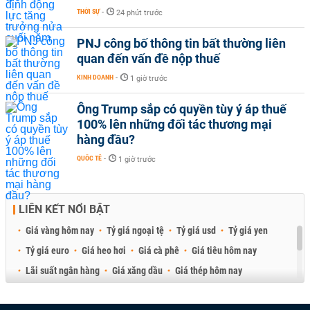
THỜI SỰ
-
24 phút trước
PNJ công bố thông tin bất thường liên
quan đến vấn đề nộp thuế
KINH DOANH
-
1 giờ trước
Ông Trump sắp có quyền tùy ý áp thuế
100% lên những đối tác thương mại
hàng đầu?
QUỐC TẾ
-
1 giờ trước
LIÊN KẾT NỔI BẬT
Giá vàng hôm nay
Tỷ giá ngoại tệ
Tỷ giá usd
Tỷ giá yen
Tỷ giá euro
Giá heo hơi
Giá cà phê
Giá tiêu hôm nay
Lãi suất ngân hàng
Giá xăng dầu
Giá thép hôm nay
Giá sầu riêng
Giá thịt heo
Giá gạo
Giá cao su