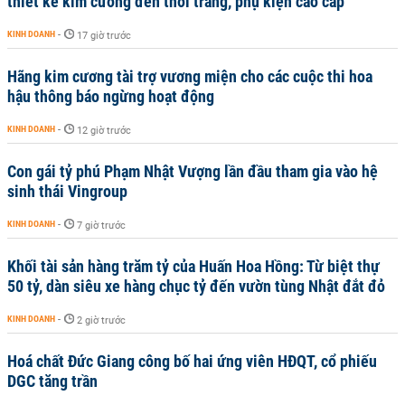
thiết kế kim cương đến thời trang, phụ kiện cao cấp
KINH DOANH
-
17 giờ trước
Hãng kim cương tài trợ vương miện cho các cuộc thi hoa
hậu thông báo ngừng hoạt động
KINH DOANH
-
12 giờ trước
Con gái tỷ phú Phạm Nhật Vượng lần đầu tham gia vào hệ
sinh thái Vingroup
KINH DOANH
-
7 giờ trước
Khối tài sản hàng trăm tỷ của Huấn Hoa Hồng: Từ biệt thự
50 tỷ, dàn siêu xe hàng chục tỷ đến vườn tùng Nhật đắt đỏ
KINH DOANH
-
2 giờ trước
Hoá chất Đức Giang công bố hai ứng viên HĐQT, cổ phiếu
DGC tăng trần