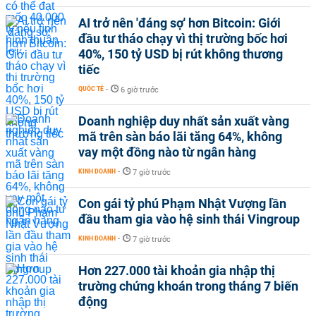
AI trở nên 'đáng sợ' hơn Bitcoin: Giới
đầu tư tháo chạy vì thị trường bốc hơi
40%, 150 tỷ USD bị rút không thương
tiếc
QUỐC TẾ
-
6 giờ trước
Doanh nghiệp duy nhất sản xuất vàng
mã trên sàn báo lãi tăng 64%, không
vay một đồng nào từ ngân hàng
KINH DOANH
-
7 giờ trước
Con gái tỷ phú Phạm Nhật Vượng lần
đầu tham gia vào hệ sinh thái Vingroup
KINH DOANH
-
7 giờ trước
Hơn 227.000 tài khoản gia nhập thị
trường chứng khoán trong tháng 7 biến
động