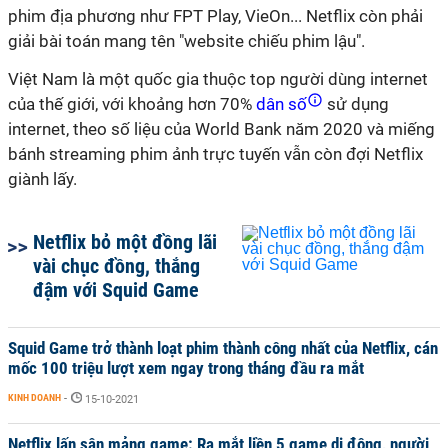
phim địa phương như FPT Play, VieOn... Netflix còn phải
giải bài toán mang tên "website chiếu phim lậu".
Việt Nam là một quốc gia thuộc top người dùng internet
của thế giới, với khoảng hơn 70%
dân số
sử dụng
internet, theo số liệu của World Bank năm 2020 và miếng
bánh streaming phim ảnh trực tuyến vẫn còn đợi Netflix
giành lấy.
Netflix bỏ một đồng lãi
vài chục đồng, thắng
đậm với Squid Game
Squid Game trở thành loạt phim thành công nhất của Netflix, cán
mốc 100 triệu lượt xem ngay trong tháng đầu ra mắt
KINH DOANH
-
15-10-2021
Netflix lấn sân mảng game: Ra mắt liền 5 game di động, người