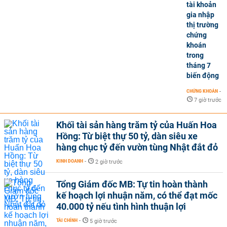
tài khoản
gia nhập
thị trường
chứng
khoán
trong
tháng 7
biến động
CHỨNG KHOÁN
-
7 giờ trước
Khối tài sản hàng trăm tỷ của Huấn Hoa
Hồng: Từ biệt thự 50 tỷ, dàn siêu xe
hàng chục tỷ đến vườn tùng Nhật đắt đỏ
KINH DOANH
-
2 giờ trước
Tổng Giám đốc MB: Tự tin hoàn thành
kế hoạch lợi nhuận năm, có thể đạt mốc
40.000 tỷ nếu tình hình thuận lợi
TÀI CHÍNH
-
5 giờ trước