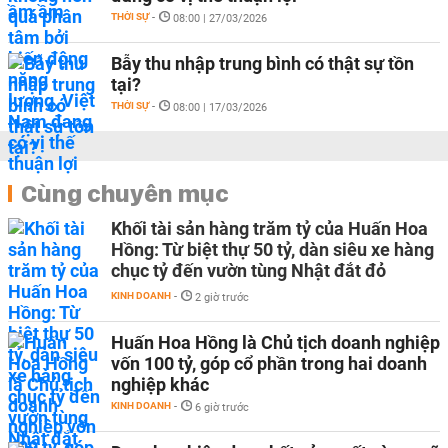
THỜI SỰ
-
08:00 | 27/03/2026
Bẫy thu nhập trung bình có thật sự tồn
tại?
THỜI SỰ
-
08:00 | 17/03/2026
Cùng chuyên mục
Khối tài sản hàng trăm tỷ của Huấn Hoa
Hồng: Từ biệt thự 50 tỷ, dàn siêu xe hàng
chục tỷ đến vườn tùng Nhật đắt đỏ
KINH DOANH
-
2 giờ trước
Huấn Hoa Hồng là Chủ tịch doanh nghiệp
vốn 100 tỷ, góp cổ phần trong hai doanh
nghiệp khác
KINH DOANH
-
6 giờ trước