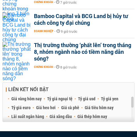
CHỨNG KHOÁN
-
7 giờ trước
Bamboo Capital và BCG Land bị hủy tư
cách công ty đại chúng
DOANH NGHIỆP
-
9 giờ trước
Thị trường thường ‘phất lên’ trong tháng
8, nhóm ngành nào có tiềm năng dẫn
sóng?
CHỨNG KHOÁN
-
8 giờ trước
LIÊN KẾT NỔI BẬT
Giá vàng hôm nay
Tỷ giá ngoại tệ
Tỷ giá usd
Tỷ giá yen
Tỷ giá euro
Giá heo hơi
Giá cà phê
Giá tiêu hôm nay
Lãi suất ngân hàng
Giá xăng dầu
Giá thép hôm nay
Giá sầu riêng
Giá thịt heo
Giá gạo
Giá cao su
Best Retail Brokers
Diễn đàn đầu tư Việt Nam 2026