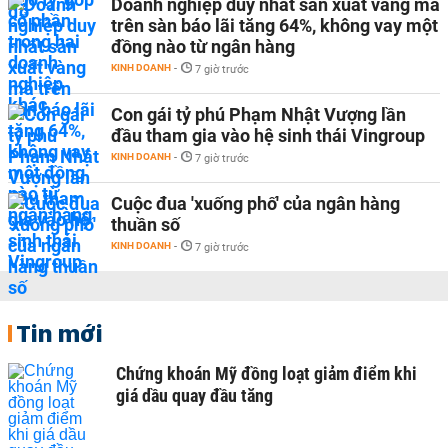
Doanh nghiệp duy nhất sản xuất vàng mã
trên sàn báo lãi tăng 64%, không vay một
đồng nào từ ngân hàng
KINH DOANH
-
7 giờ trước
Con gái tỷ phú Phạm Nhật Vượng lần
đầu tham gia vào hệ sinh thái Vingroup
KINH DOANH
-
7 giờ trước
Cuộc đua 'xuống phố' của ngân hàng
thuần số
KINH DOANH
-
7 giờ trước
Tin mới
Chứng khoán Mỹ đồng loạt giảm điểm khi
giá dầu quay đầu tăng