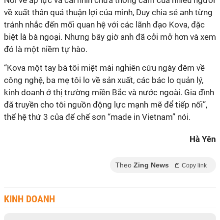
Nói về áp lực và cái nhìn chưa thông cảm của nhiều người
về xuất thân quá thuận lợi của mình, Duy chia sẻ anh từng
tránh nhắc đến mối quan hệ với các lãnh đạo Kova, đặc
biệt là bà ngoại. Nhưng bây giờ anh đã cởi mở hơn và xem
đó là một niềm tự hào.
“Kova một tay bà tôi miệt mài nghiên cứu ngày đêm về
công nghệ, ba mẹ tôi lo về sản xuất, các bác lo quản lý,
kinh doanh ở thị trường miền Bắc và nước ngoài. Gia đình
đã truyền cho tôi nguồn động lực mạnh mẽ để tiếp nối”,
thế hệ thứ 3 của đế chế sơn “made in Vietnam” nói.
Hà Yên
Theo
Zing News
Copy link
KINH DOANH