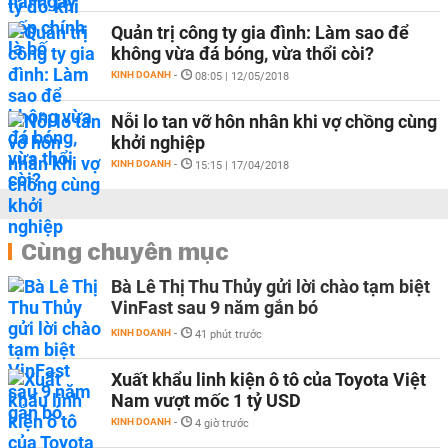
Quản trị công ty gia đình: Làm sao để
không vừa đá bóng, vừa thổi còi?
KINH DOANH
-
08:05 | 12/05/2018
Nỗi lo tan vỡ hôn nhân khi vợ chồng cùng
khởi nghiệp
KINH DOANH
-
15:15 | 17/04/2018
Cùng chuyên mục
Bà Lê Thị Thu Thủy gửi lời chào tạm biệt
VinFast sau 9 năm gắn bó
KINH DOANH
-
41 phút trước
Xuất khẩu linh kiện ô tô của Toyota Việt
Nam vượt mốc 1 tỷ USD
KINH DOANH
-
4 giờ trước