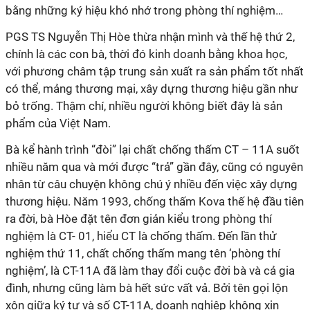
bằng những ký hiệu khó nhớ trong phòng thí nghiệm…
PGS TS Nguyễn Thị Hòe thừa nhận mình và thế hệ thứ 2,
chính là các con bà, thời đó kinh doanh bằng khoa học,
với phương châm tập trung sản xuất ra sản phẩm tốt nhất
có thể, mảng thương mại, xây dựng thương hiệu gần như
bỏ trống. Thậm chí, nhiều người không biết đây là sản
phẩm của Việt Nam.
Bà kể hành trình “đòi” lại chất chống thấm CT – 11A suốt
nhiều năm qua và mới được “trả” gần đây, cũng có nguyên
nhân từ câu chuyện không chú ý nhiều đến việc xây dựng
thương hiệu. Năm 1993, chống thấm Kova thế hệ đầu tiên
ra đời, bà Hòe đặt tên đơn giản kiểu trong phòng thí
nghiệm là CT- 01, hiểu CT là chống thấm. Đến lần thử
nghiệm thứ 11, chất chống thấm mang tên ‘phòng thí
nghiệm’, là CT-11A đã làm thay đổi cuộc đời bà và cả gia
đình, nhưng cũng làm bà hết sức vất vả. Bởi tên gọi lộn
xộn giữa ký tự và số CT-11A, doanh nghiệp không xin