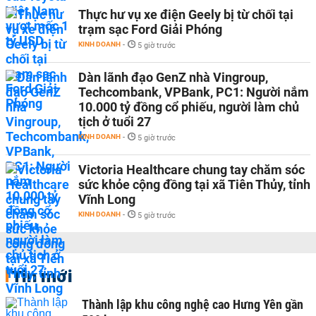
Thực hư vụ xe điện Geely bị từ chối tại
trạm sạc Ford Giải Phóng
KINH DOANH
-
5 giờ trước
Dàn lãnh đạo GenZ nhà Vingroup,
Techcombank, VPBank, PC1: Người nắm
10.000 tỷ đồng cổ phiếu, người làm chủ
tịch ở tuổi 27
KINH DOANH
-
5 giờ trước
Victoria Healthcare chung tay chăm sóc
sức khỏe cộng đồng tại xã Tiên Thủy, tỉnh
Vĩnh Long
KINH DOANH
-
5 giờ trước
Tin mới
Thành lập khu công nghệ cao Hưng Yên gần