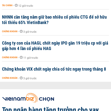
TÀI CHÍNH
-
12 giờ trước
NHNN cần tăng nắm giữ bao nhiêu cổ phiếu CTG để sở hữu
tối thiểu 65% VietinBank?
CHỨNG KHOÁN
-
3 giờ trước
Công ty con của HAGL chốt ngày IPO gần 19 triệu cp với giá
gấp hơn 4 lần cổ phiếu HAG
CHỨNG KHOÁN
-
11 giờ trước
Chứng khoán VIX chốt ngày chia cổ tức ngay trong tháng 8
CHỨNG KHOÁN
-
3 giờ trước
Top ngân hàng tăng trưởng cho vay