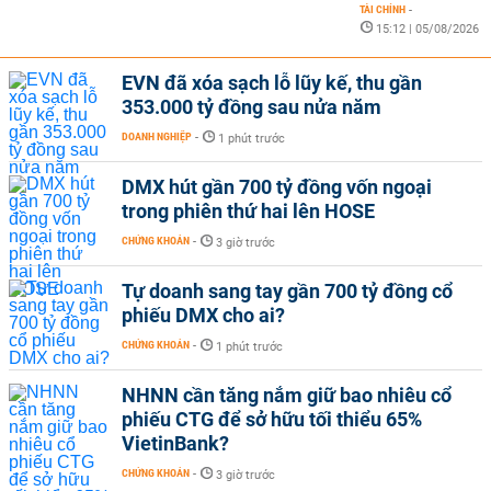
TÀI CHÍNH
-
15:12 | 05/08/2026
EVN đã xóa sạch lỗ lũy kế, thu gần
353.000 tỷ đồng sau nửa năm
DOANH NGHIỆP
-
1 phút trước
DMX hút gần 700 tỷ đồng vốn ngoại
trong phiên thứ hai lên HOSE
CHỨNG KHOÁN
-
3 giờ trước
Tự doanh sang tay gần 700 tỷ đồng cổ
phiếu DMX cho ai?
CHỨNG KHOÁN
-
1 phút trước
NHNN cần tăng nắm giữ bao nhiêu cổ
phiếu CTG để sở hữu tối thiểu 65%
VietinBank?
CHỨNG KHOÁN
-
3 giờ trước