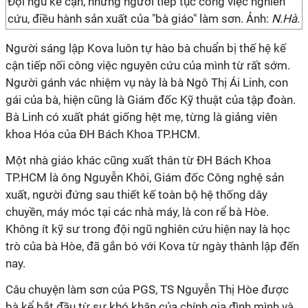
Đội ngũ kế cận, những người tiếp tục công việc nghiên
cứu, điều hành sản xuất của "bà giáo" làm sơn. Ảnh:
N.Hà.
Người sáng lập Kova luôn tự hào bà chuẩn bị thế hệ kế
cận tiếp nối công việc nguyên cứu của mình từ rất sớm.
Người gánh vác nhiệm vụ này là bà Ngô Thị Ái Linh, con
gái của bà, hiện cũng là Giám đốc Kỹ thuật của tập đoàn.
Bà Linh có xuất phát giống hệt mẹ, từng là giảng viên
khoa Hóa của ĐH Bách Khoa TP.HCM.
Một nhà giáo khác cũng xuất thân từ ĐH Bách Khoa
TP.HCM là ông Nguyễn Khôi, Giám đốc Công nghệ sản
xuất, người đứng sau thiết kế toàn bộ hệ thống dây
chuyền, máy móc tại các nhà máy, là con rể bà Hòe.
Không ít kỹ sư trong đội ngũ nghiên cứu hiện nay là học
trò của bà Hòe, đã gắn bó với Kova từ ngày thành lập đến
nay.
Câu chuyện làm sơn của PGS, TS Nguyễn Thị Hòe được
bà kể bắt đầu từ sự khó khăn của chính gia đình mình và