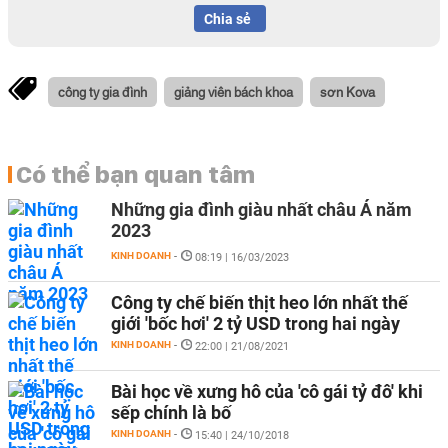
Chia sẻ
công ty gia đình
giảng viên bách khoa
sơn Kova
Có thể bạn quan tâm
Những gia đình giàu nhất châu Á năm
2023
KINH DOANH
-
08:19 | 16/03/2023
Công ty chế biến thịt heo lớn nhất thế
giới 'bốc hơi' 2 tỷ USD trong hai ngày
KINH DOANH
-
22:00 | 21/08/2021
Bài học về xưng hô của 'cô gái tỷ đô' khi
sếp chính là bố
KINH DOANH
-
15:40 | 24/10/2018