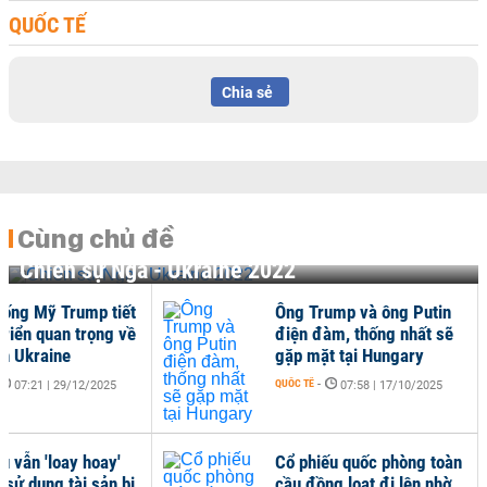
QUỐC TẾ
Chia sẻ
Cùng chủ đề
Chiến sự Nga - Ukraine 2022
hống Mỹ Trump tiết
Ông Trump và ông Putin
 triển quan trọng về
điện đàm, thống nhất sẽ
nh Ukraine
gặp mặt tại Hungary
QUỐC TẾ
-
07:21 | 29/12/2025
07:58 | 17/10/2025
u vẫn 'loay hoay'
Cổ phiếu quốc phòng toàn
 sử dụng tài sản bị
cầu đồng loạt đi lên nhờ