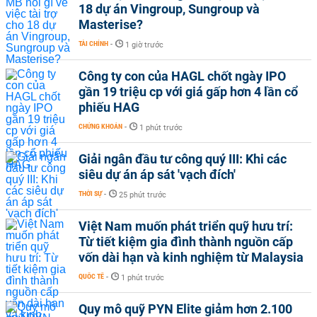
18 dự án Vingroup, Sungroup và
Masterise?
TÀI CHÍNH
-
1 giờ trước
Công ty con của HAGL chốt ngày IPO
gần 19 triệu cp với giá gấp hơn 4 lần cổ
phiếu HAG
CHỨNG KHOÁN
-
1 phút trước
Giải ngân đầu tư công quý III: Khi các
siêu dự án áp sát 'vạch đích'
THỜI SỰ
-
25 phút trước
Việt Nam muốn phát triển quỹ hưu trí:
Từ tiết kiệm gia đình thành nguồn cấp
vốn dài hạn và kinh nghiệm từ Malaysia
QUỐC TẾ
-
1 phút trước
Quy mô quỹ PYN Elite giảm hơn 2.100