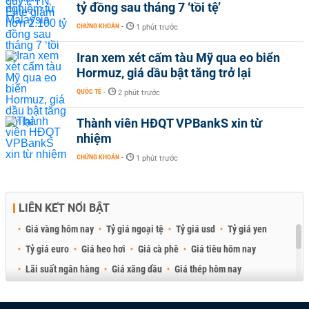
tỷ đồng sau tháng 7 ‘tồi tệ’
CHỨNG KHOÁN
-
1 phút trước
Iran xem xét cấm tàu Mỹ qua eo biển
Hormuz, giá dầu bật tăng trở lại
QUỐC TẾ
-
2 phút trước
Thành viên HĐQT VPBankS xin từ
nhiệm
CHỨNG KHOÁN
-
1 phút trước
LIÊN KẾT NỔI BẬT
Giá vàng hôm nay
Tỷ giá ngoại tệ
Tỷ giá usd
Tỷ giá yen
Tỷ giá euro
Giá heo hơi
Giá cà phê
Giá tiêu hôm nay
Lãi suất ngân hàng
Giá xăng dầu
Giá thép hôm nay
Giá sầu riêng
Giá thịt heo
Giá gạo
Giá cao su
Best Retail Brokers
Diễn đàn đầu tư Việt Nam 2026