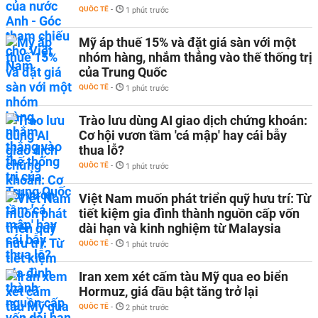
QUỐC TẾ
-
1 phút trước
Mỹ áp thuế 15% và đặt giá sàn với một
nhóm hàng, nhắm thẳng vào thế thống trị
của Trung Quốc
QUỐC TẾ
-
1 phút trước
Trào lưu dùng AI giao dịch chứng khoán:
Cơ hội vươn tầm 'cá mập' hay cái bẫy
thua lỗ?
QUỐC TẾ
-
1 phút trước
Việt Nam muốn phát triển quỹ hưu trí: Từ
tiết kiệm gia đình thành nguồn cấp vốn
dài hạn và kinh nghiệm từ Malaysia
QUỐC TẾ
-
1 phút trước
Iran xem xét cấm tàu Mỹ qua eo biển
Hormuz, giá dầu bật tăng trở lại
QUỐC TẾ
-
2 phút trước