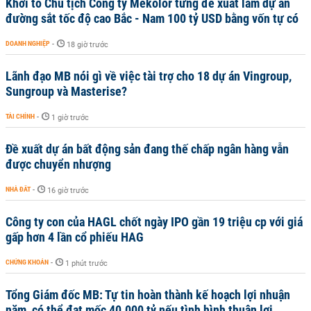
Khởi tố Chủ tịch Công ty Mekolor từng đề xuất làm dự án
đường sắt tốc độ cao Bắc - Nam 100 tỷ USD bằng vốn tự có
DOANH NGHIỆP
-
18 giờ trước
Lãnh đạo MB nói gì về việc tài trợ cho 18 dự án Vingroup,
Sungroup và Masterise?
TÀI CHÍNH
-
1 giờ trước
Đề xuất dự án bất động sản đang thế chấp ngân hàng vẫn
được chuyển nhượng
NHÀ ĐẤT
-
16 giờ trước
Công ty con của HAGL chốt ngày IPO gần 19 triệu cp với giá
gấp hơn 4 lần cổ phiếu HAG
CHỨNG KHOÁN
-
1 phút trước
Tổng Giám đốc MB: Tự tin hoàn thành kế hoạch lợi nhuận
năm, có thể đạt mốc 40.000 tỷ nếu tình hình thuận lợi