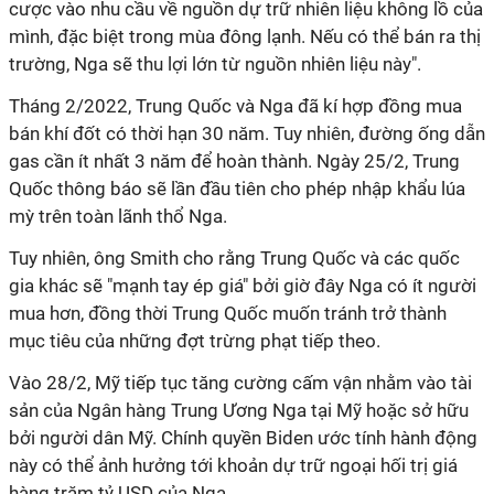
cược vào nhu cầu về nguồn dự trữ nhiên liệu không lồ của
mình, đặc biệt trong mùa đông lạnh. Nếu có thể bán ra thị
trường, Nga sẽ thu lợi lớn từ nguồn nhiên liệu này".
Tháng 2/2022, Trung Quốc và Nga đã kí hợp đồng mua
bán khí đốt có thời hạn 30 năm. Tuy nhiên, đường ống dẫn
gas cần ít nhất 3 năm để hoàn thành. Ngày 25/2, Trung
Quốc thông báo sẽ lần đầu tiên cho phép nhập khẩu lúa
mỳ trên toàn lãnh thổ Nga.
Tuy nhiên, ông Smith cho rằng Trung Quốc và các quốc
gia khác sẽ "mạnh tay ép giá" bởi giờ đây Nga có ít người
mua hơn, đồng thời Trung Quốc muốn tránh trở thành
mục tiêu của những đợt trừng phạt tiếp theo.
Vào 28/2, Mỹ tiếp tục tăng cường cấm vận nhằm vào tài
sản của Ngân hàng Trung Ương Nga tại Mỹ hoặc sở hữu
bởi người dân Mỹ. Chính quyền Biden ước tính hành động
này có thể ảnh hưởng tới khoản dự trữ ngoại hối trị giá
hàng trăm tỷ USD của Nga.