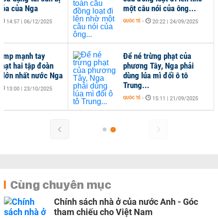
tỏa của Nga
một câu nói của ông...
QUỐC TẾ
-
14:57 | 06/12/2025
20:22 | 24/09/2025
ump mạnh tay
Để né trừng phạt của
phạt hai tập đoàn
phương Tây, Nga phải
 lớn nhất nước Nga
dùng lúa mì đổi ô tô
Trung...
13:00 | 23/10/2025
QUỐC TẾ
-
15:11 | 21/09/2025
Cùng chuyên mục
Chính sách nhà ở của nước Anh - Góc
tham chiếu cho Việt Nam