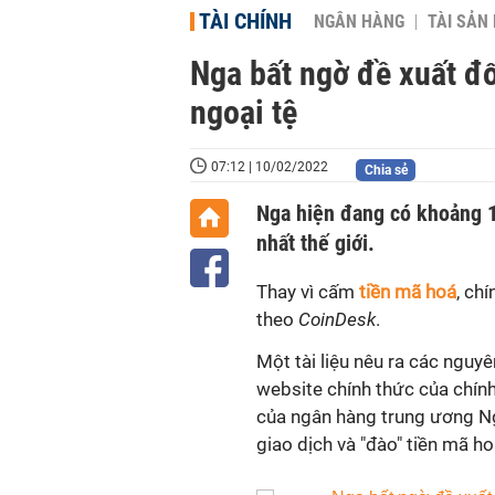
TÀI CHÍNH
NGÂN HÀNG
TÀI SẢN
Nga bất ngờ đề xuất đố
ngoại tệ
07:12 | 10/02/2022
Chia sẻ
Nga hiện đang có khoảng 1
nhất thế giới.
Thay vì cấm
tiền mã hoá
, ch
theo
CoinDesk
.
Một tài liệu nêu ra các nguyê
website chính thức của chín
của ngân hàng trung ương Ng
giao dịch và "đào" tiền mã ho