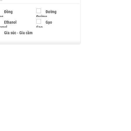
Đồng
Đường
Ethanol
Gạo
Gia súc - Gia cầm
Giấy
Gỗ
Hạt điều
Hồ tiêu - Hạt tiêu
Khí đốt
Kim loại khác
Mắc ca
Muối
Ngũ cốc
Nhựa - Hạt nhựa
Palladium
Phân bón