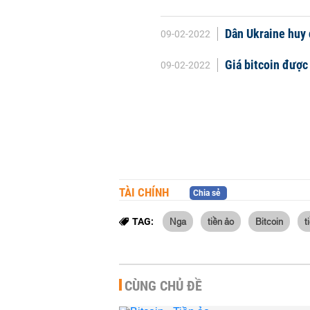
Dân Ukraine huy 
09-02-2022
Giá bitcoin được
09-02-2022
TÀI CHÍNH
Chia sẻ
Nga
tiền ảo
Bitcoin
t
TAG:
CÙNG CHỦ ĐỀ