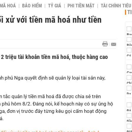
 MÃ HOÁ
BẢO HIỂM
TỶ GIÁ
PHI TIỀN MẶT
TÀI CHÍNH TIÊ
T
i xử với tiền mã hoá như tiền
2 triệu tài khoản tiền mã hoá, thuộc hàng cao
ính phủ Nga quyết định sẽ quản lý loại tài sản này,
n tắc quản lý tiền mã hoá đã được chia sẻ trên
h phủ hôm 8/2. Đáng nói, kế hoạch này có sự ủng hộ
a, đơn vị trước đây từng kêu gọi cấm hoạt động
á.