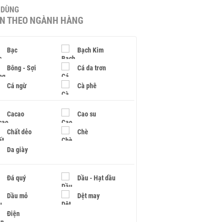
U DÙNG
IN THEO NGÀNH HÀNG
Bạc
Bạch Kim
Bông - Sợi
Cá da trơn
Cá ngừ
Cà phê
Cacao
Cao su
Chất dẻo
Chè
Da giày
Đá quý
Dầu - Hạt dầu
Dầu mỏ
Dệt may
Điện