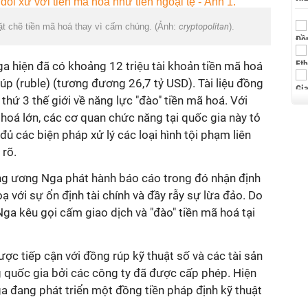
t chẽ tiền mã hoá thay vì cấm chúng. (Ảnh:
cryptopolitan
).
Nga hiện đã có khoảng 12 triệu tài khoản tiền mã hoá
 rúp (ruble) (tương đương 26,7 tỷ USD). Tài liệu đồng
thứ 3 thế giới về năng lực "đào" tiền mã hoá. Với
 hoá lớn, các cơ quan chức năng tại quốc gia này tỏ
đủ các biện pháp xử lý các loại hình tội phạm liên
 rõ.
ng ương Nga phát hành báo cáo trong đó nhận định
ạ với sự ổn định tài chính và đầy rẫy sự lừa đảo. Do
ga kêu gọi cấm giao dịch và "đào" tiền mã hoá tại
ợc tiếp cận với đồng rúp kỹ thuật số và các tài sản
 quốc gia bởi các công ty đã được cấp phép. Hiện
a đang phát triển một đồng tiền pháp định kỹ thuật