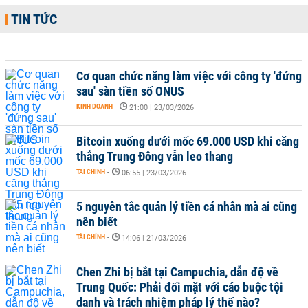
TIN TỨC
Cơ quan chức năng làm việc với công ty 'đứng
sau' sàn tiền số ONUS
KINH DOANH
-
21:00 | 23/03/2026
Bitcoin xuống dưới mốc 69.000 USD khi căng
thẳng Trung Đông vẫn leo thang
TÀI CHÍNH
-
06:55 | 23/03/2026
5 nguyên tắc quản lý tiền cá nhân mà ai cũng
nên biết
TÀI CHÍNH
-
14:06 | 21/03/2026
Chen Zhi bị bắt tại Campuchia, dẫn độ về
Trung Quốc: Phải đối mặt với cáo buộc tội
danh và trách nhiệm pháp lý thế nào?