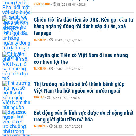
KINH DOANH
-
08:02 | 08/01/2026
Chiêu trò lừa đảo tiền ảo DRK: Kêu gọi đầu tư
hàng ngàn tỷ đồng rồi đánh sập dự án, xoá
fanpage
TÀI CHÍNH
-
08:42 | 17/12/2025
Chuyên gia: Tiền số Việt Nam đi sau nhưng
có nhiều lợi thế
TÀI CHÍNH
-
16:46 | 13/12/2025
Thị trường mã hoá sẽ trở thành kênh giúp
Việt Nam thu hút nguồn vốn nước ngoài
THỜI SỰ
-
15:55 | 13/11/2025
Bất động sản là lĩnh vực được ưa chuộng nhất
trong giới giàu tiền mã hóa
TÀI CHÍNH
-
06:53 | 20/10/2025