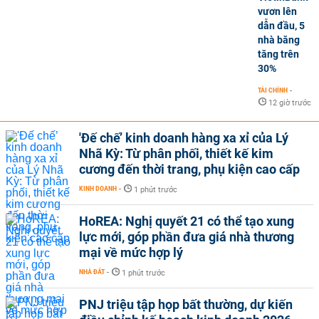
vươn lên
dẫn đầu, 5
nhà băng
tăng trên
30%
TÀI CHÍNH
-
12 giờ trước
'Đế chế’ kinh doanh hàng xa xỉ của Lý
Nhã Kỳ: Từ phân phối, thiết kế kim
cương đến thời trang, phụ kiện cao cấp
KINH DOANH
-
1 phút trước
HoREA: Nghị quyết 21 có thể tạo xung
lực mới, góp phần đưa giá nhà thương
mại về mức hợp lý
NHÀ ĐẤT
-
1 phút trước
PNJ triệu tập họp bất thường, dự kiến