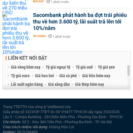
NHÀ ĐẤT
-
1 phút trước
Sacombank phát hành ba đợt trái phiếu
thu về hơn 3.600 tỷ, lãi suất trả lên tới
10%/năm
TÀI CHÍNH
-
1 phút trước
LIÊN KẾT NỔI BẬT
Giá vàng hôm nay
Tỷ giá ngoại tệ
Tỷ giá usd
Tỷ giá yen
Tỷ giá euro
Giá heo hơi
Giá cà phê
Giá tiêu hôm nay
Lãi suất ngân hàng
Giá xăng dầu
Giá thép hôm nay
Giá sầu riêng
Giá thịt heo
Giá gạo
Giá cao su
Best Retail Brokers
Diễn đàn đầu tư Việt Nam 2026
Trang TTĐTTH của công ty VietNewsCorp
Giấy phép số 3323/GP-TTĐT do Sở VH&TT TP.HCM cấp ngày 20/3/2026
Lầu 5 - Compa Building - 293 Điện Biên Phủ - Phường Gia Định - TP.HCM
Chi nhánh:
Số 5 - Khu 38A Trần Phú - Phường Ba Đình - TP. Hà Nội
Chịu trách nhiệm nội dung:
Hoàng Hữu Lợi
Hotline:
0975798489