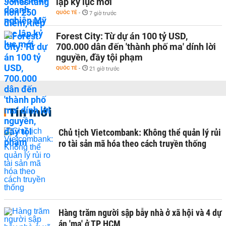
lập kỷ lục mới
QUỐC TẾ
-
7 giờ trước
Forest City: Từ dự án 100 tỷ USD,
700.000 dân đến 'thành phố ma' dính lời
nguyền, đầy tội phạm
QUỐC TẾ
-
21 giờ trước
Tin mới
Chủ tịch Vietcombank: Không thể quản lý rủi
ro tài sản mã hóa theo cách truyền thống
Hàng trăm người sập bẫy nhà ở xã hội và 4 dự
án 'ma' ở TP HCM