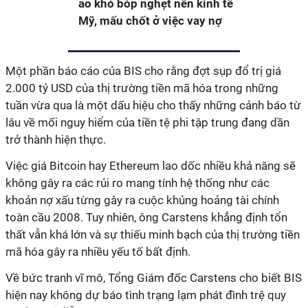
ảo khó bóp nghẹt nền kinh tế
Mỹ, mấu chốt ở việc vay nợ
Một phần báo cáo của BIS cho rằng đợt sụp đổ trị giá
2.000 tỷ USD của thị trường tiền mã hóa trong những
tuần vừa qua là một dấu hiệu cho thấy những cảnh báo từ
lâu về mối nguy hiểm của tiền tệ phi tập trung đang dần
trở thành hiện thực.
Việc giá Bitcoin hay Ethereum lao dốc nhiều khả năng sẽ
không gây ra các rủi ro mang tính hệ thống như các
khoản nợ xấu từng gây ra cuộc khủng hoảng tài chính
toàn cầu 2008. Tuy nhiên, ông Carstens khẳng định tổn
thất vẫn khá lớn và sự thiếu minh bạch của thị trường tiền
mã hóa gây ra nhiều yếu tố bất định.
Về bức tranh vĩ mô, Tổng Giám đốc Carstens cho biết BIS
hiện nay không dự báo tình trạng lạm phát đình trệ quy