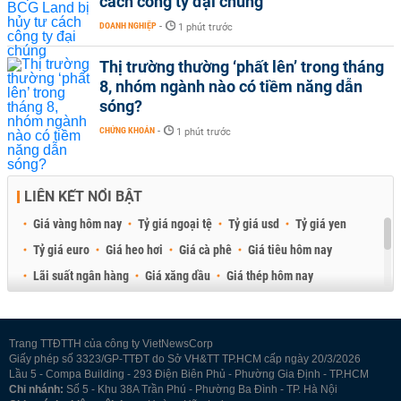
cách công ty đại chúng
DOANH NGHIỆP
-
1 phút trước
Thị trường thường ‘phất lên’ trong tháng
8, nhóm ngành nào có tiềm năng dẫn
sóng?
CHỨNG KHOÁN
-
1 phút trước
LIÊN KẾT NỔI BẬT
Giá vàng hôm nay
Tỷ giá ngoại tệ
Tỷ giá usd
Tỷ giá yen
Tỷ giá euro
Giá heo hơi
Giá cà phê
Giá tiêu hôm nay
Lãi suất ngân hàng
Giá xăng dầu
Giá thép hôm nay
Giá sầu riêng
Giá thịt heo
Giá gạo
Giá cao su
Best Retail Brokers
Diễn đàn đầu tư Việt Nam 2026
Trang TTĐTTH của công ty VietNewsCorp
Giấy phép số 3323/GP-TTĐT do Sở VH&TT TP.HCM cấp ngày 20/3/2026
Lầu 5 - Compa Building - 293 Điện Biên Phủ - Phường Gia Định - TP.HCM
Chi nhánh:
Số 5 - Khu 38A Trần Phú - Phường Ba Đình - TP. Hà Nội