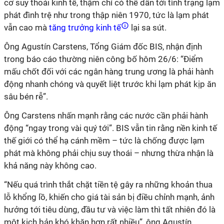
cơ suy thoái kinh tế, thậm chí có thể dẫn tới tình trạng lạm
phát đình trệ như trong thập niên 1970, tức là lạm phát
vẫn cao mà
tăng trưởng kinh tế
lại sa sút.
Ông Agustín Carstens, Tổng Giám đốc BIS, nhận định
trong báo cáo thường niên công bố hôm 26/6: “Điểm
mấu chốt đối với các ngân hàng trung ương là phải hành
động nhanh chóng và quyết liệt trước khi lạm phát kịp ăn
sâu bén rễ”.
Ông Carstens nhấn mạnh rằng các nước cần phải hành
động “ngay trong vài quý tới”. BIS vẫn tin rằng nền kinh tế
thế giới có thể hạ cánh mềm – tức là chống được lạm
phát mà không phải chịu suy thoái – nhưng thừa nhận là
khả năng này không cao.
“Nếu quá trình thắt chặt tiền tệ gây ra những khoản thua
lỗ khổng lồ, khiến cho giá tài sản bị điều chỉnh mạnh, ảnh
hưởng tới tiêu dùng, đầu tư và việc làm thì tất nhiên đó là
một kịch bản khó khăn hơn rất nhiều”, ông Agustín