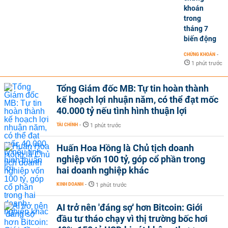
khoán
trong
tháng 7
biến động
CHỨNG KHOÁN
-
1 phút trước
Tổng Giám đốc MB: Tự tin hoàn thành
kế hoạch lợi nhuận năm, có thể đạt mốc
40.000 tỷ nếu tình hình thuận lợi
TÀI CHÍNH
-
1 phút trước
Huấn Hoa Hồng là Chủ tịch doanh
nghiệp vốn 100 tỷ, góp cổ phần trong
hai doanh nghiệp khác
KINH DOANH
-
1 phút trước
AI trở nên 'đáng sợ' hơn Bitcoin: Giới
đầu tư tháo chạy vì thị trường bốc hơi