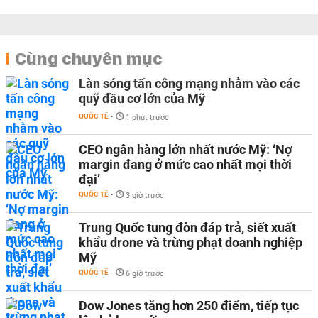
Cùng chuyên mục
Làn sóng tấn công mạng nhằm vào các
quỹ đầu cơ lớn của Mỹ
QUỐC TẾ
-
1 phút trước
CEO ngân hàng lớn nhất nước Mỹ: ‘Nợ
margin đang ở mức cao nhất mọi thời
đại’
QUỐC TẾ
-
3 giờ trước
Trung Quốc tung đòn đáp trả, siết xuất
khẩu drone và trừng phạt doanh nghiệp
Mỹ
QUỐC TẾ
-
6 giờ trước
Dow Jones tăng hơn 250 điểm, tiếp tục