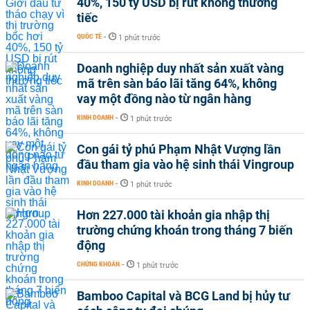
40%, 150 tỷ USD bị rút không thương
tiếc
QUỐC TẾ
-
1 phút trước
Doanh nghiệp duy nhất sản xuất vàng
mã trên sàn báo lãi tăng 64%, không
vay một đồng nào từ ngân hàng
KINH DOANH
-
1 phút trước
Con gái tỷ phú Phạm Nhật Vượng lần
đầu tham gia vào hệ sinh thái Vingroup
KINH DOANH
-
1 phút trước
Hơn 227.000 tài khoản gia nhập thị
trường chứng khoán trong tháng 7 biến
động
CHỨNG KHOÁN
-
1 phút trước
Bamboo Capital và BCG Land bị hủy tư