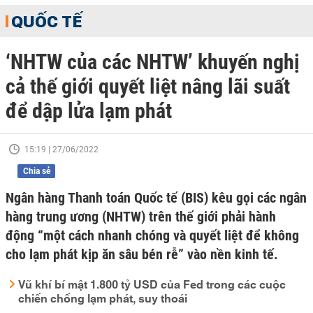
QUỐC TẾ
‘NHTW của các NHTW’ khuyến nghị
cả thế giới quyết liệt nâng lãi suất
để dập lửa lạm phát
15:19 | 27/06/2022
Chia sẻ
Ngân hàng Thanh toán Quốc tế (BIS) kêu gọi các ngân
hàng trung ương (NHTW) trên thế giới phải hành
động “một cách nhanh chóng và quyết liệt để không
cho lạm phát kịp ăn sâu bén rễ” vào nền kinh tế.
Vũ khí bí mật 1.800 tỷ USD của Fed trong các cuộc
chiến chống lạm phát, suy thoái