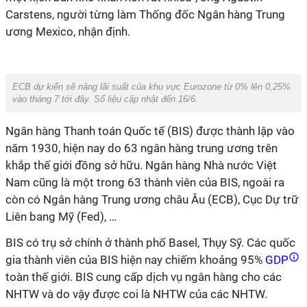
Carstens, người từng làm Thống đốc Ngân hàng Trung
ương Mexico, nhận định.
ECB dự kiến sẽ nâng lãi suất của khu vực Eurozone từ 0% lên 0,25%
vào tháng 7 tới đây. Số liệu cập nhật đến 16/6.
Ngân hàng Thanh toán Quốc tế (BIS) được thành lập vào
năm 1930, hiện nay do 63 ngân hàng trung ương trên
khắp thế giới đồng sở hữu. Ngân hàng Nhà nước Việt
Nam cũng là một trong 63 thành viên của BIS, ngoài ra
còn có Ngân hàng Trung ương châu Âu (ECB), Cục Dự trữ
Liên bang Mỹ (Fed), …
BIS có trụ sở chính ở thành phố Basel, Thụy Sỹ. Các quốc
gia thành viên của BIS hiện nay chiếm khoảng 95%
GDP
toàn thế giới. BIS cung cấp dịch vụ ngân hàng cho các
NHTW và do vậy được coi là NHTW của các
NHTW.