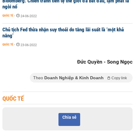
Bloomberg: Chiến tranh tiền tệ thế giới đã bắt đầu, lạm phát là
ngòi nổ
QUỐC TẾ
-
24-06-2022
Chủ tịch Fed thừa nhận suy thoái do tăng lãi suất là ‘một khả
năng’
QUỐC TẾ
-
23-06-2022
Đức Quyền - Song Ngọc
Theo
Doanh Nghiệp & Kinh Doanh
Copy link
QUỐC TẾ
Chia sẻ