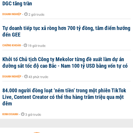
DGC tăng trần
DOANH NGHIỆP
-
2 giờ trước
Tự doanh tiếp tục xả ròng hơn 700 tỷ đồng, tâm điểm hướng
đến GEE
CHỨNG KHOÁN
-
19 giờ trước
Khởi tố Chủ tịch Công ty Mekolor từng đề xuất làm dự án
đường sắt tốc độ cao Bắc - Nam 100 tỷ USD bằng vốn tự có
DOANH NGHIỆP
-
43 phút trước
84.000 người đồng loạt ‘ném tiền’ trong một phiên TikTok
Live, Content Creator có thể thu hàng trăm triệu qua một
đêm
KINH DOANH
-
3 giờ trước