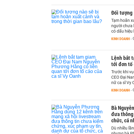
Đối tượng 
Tạm hoãn xu
người chưa b
có dấu hiệu 
KINH DOANH
-
Lệnh bắt 
tới đơn tố
Trước khi v
CEO Đại Nam
nữ ca sĩ Vy
KINH DOANH
-
Bà Nguyễn
đưa thông 
chức, cá n
Dù nhiều lầ
nhưng bà Ph