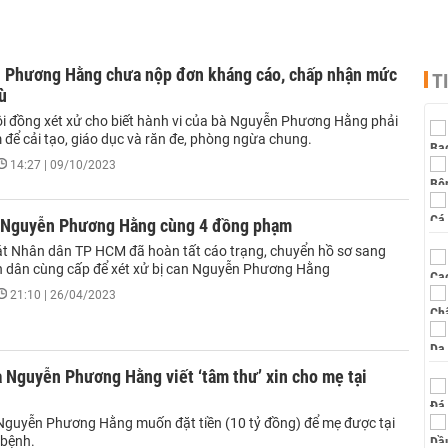
 Phương Hằng chưa nộp đơn kháng cáo, chấp nhận mức
T
ù
ội đồng xét xử cho biết hành vi của bà Nguyễn Phương Hằng phải
 để cải tạo, giáo dục và răn đe, phòng ngừa chung.
14:27 | 09/10/2023
à Nguyễn Phương Hằng cùng 4 đồng phạm
át Nhân dân TP HCM đã hoàn tất cáo trạng, chuyển hồ sơ sang
 dân cùng cấp để xét xử bị can Nguyễn Phương Hằng
21:10 | 26/04/2023
à Nguyễn Phương Hằng viết ‘tâm thư’ xin cho mẹ tại
 Nguyễn Phương Hằng muốn đặt tiền (10 tỷ đồng) để mẹ được tại
 bệnh.