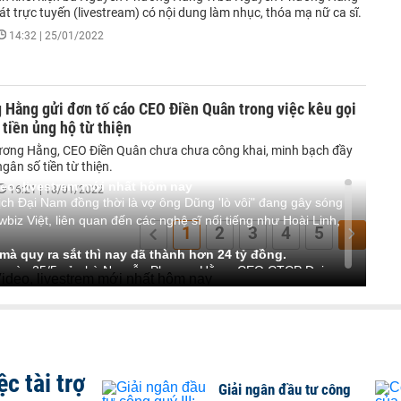
át trực tuyến (livestream) có nội dung làm nhục, thóa mạ nữ ca sĩ.
14:32 | 25/01/2022
 Hằng gửi đơn tố cáo CEO Điền Quân trong việc kêu gọi
tiền ủng hộ từ thiện
ơng Hằng, CEO Điền Quân chưa chưa công khai, minh bạch đầy
ngân số tiền từ thiện.
eo, livestrem mới nhất hôm nay
16:21 | 18/01/2022
h Đại Nam đồng thời là vợ ông Dũng 'lò vôi" đang gây sóng
biz Việt, liên quan đến các nghệ sĩ nổi tiếng như Hoài Linh,
1
2
3
4
5
 quy ra sắt thì nay đã thành hơn 24 tỷ đồng.
 hồ ngày 25/5 của bà Nguyễn Phương Hằng, CEO CTCP Đại
xin lỗi", bà Hằng đã nhắc đến việc nghệ sỹ Hoài Linh (tên đầy
ừ thiện ủng hộ đồng bào miền Trung bị ảnh hưởng lũ lụt.
ng 11/2020 được công bố là hơn 13,4 tỷ đồng và tới thời điểm
ng tài khoản của Hoài Linh từ thời điểm đó tới bây giờ và tiền
c tài trợ
doanh bất động sản, bà Hằng ước tính số tiền 14 tỷ đồng nếu
Giải ngân đầu tư công
ới 24,6 tỷ đồng,