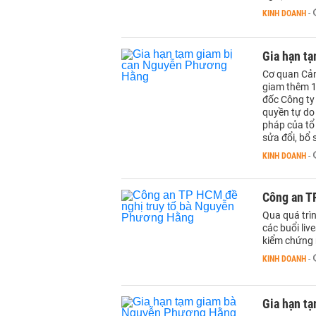
KINH DOANH
-
Gia hạn t
Cơ quan Cản
giam thêm 1
đốc Công ty 
quyền tự do
pháp của tổ
sửa đổi, bổ
KINH DOANH
-
Công an T
Qua quá trì
các buổi li
kiểm chứng 
KINH DOANH
-
Gia hạn t