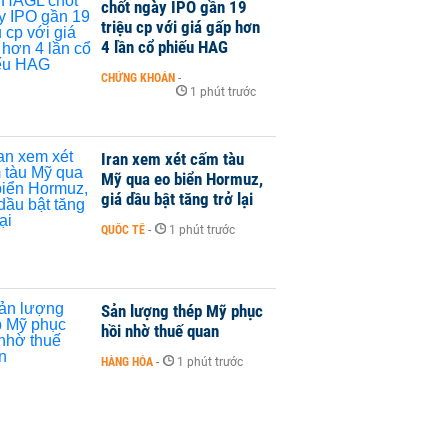
chốt ngày IPO gần 19
triệu cp với giá gấp hơn
4 lần cổ phiếu HAG
CHỨNG KHOÁN
-
1 phút trước
Iran xem xét cấm tàu
Mỹ qua eo biển Hormuz,
giá dầu bật tăng trở lại
QUỐC TẾ
-
1 phút trước
Sản lượng thép Mỹ phục
hồi nhờ thuế quan
HÀNG HÓA
-
1 phút trước