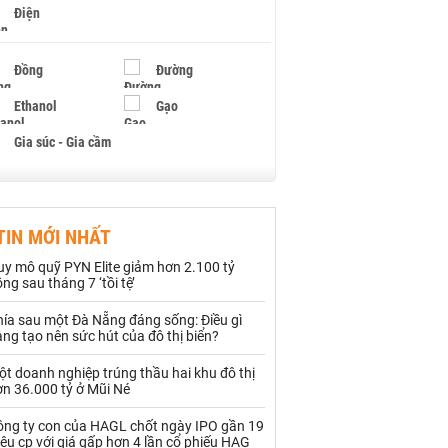
Điện
Đồng
Đường
Ethanol
Gạo
Gia súc - Gia cầm
Giấy
Gỗ
TIN MỚI NHẤT
Hạt điều
Hồ tiêu - Hạt tiêu
uy mô quỹ PYN Elite giảm hơn 2.100 tỷ
Khí đốt
ng sau tháng 7 ‘tồi tệ’
hía sau một Đà Nẵng đáng sống: Điều gì
Kim loại khác
Mắc ca
ng tạo nên sức hút của đô thị biển?
Muối
Ngũ cốc
t doanh nghiệp trúng thầu hai khu đô thị
n 36.000 tỷ ở Mũi Né
Nhựa - Hạt nhựa
ông ty con của HAGL chốt ngày IPO gần 19
iệu cp với giá gấp hơn 4 lần cổ phiếu HAG