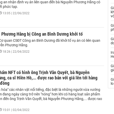
g an nhận định vụ án liên quan đến bà Nguyễn Phương Hằng có
iết phức tạp.
G
k
13:05 | 22/06/2022
vớ
Gi
p
 Phương Hằng bị Công an Bình Dương khởi tố
G
Cơ quan CSĐT Công an Bình Dương đã khởi tố vụ án có liên quan
do
yễn Phương Hằng.
18:26 | 22/04/2022
Ir
Ho
G
g
phẩm NFT có hình ông Trịnh Văn Quyết, bà Nguyễn
g, ca sĩ Hiền Hồ,... được rao bán với giá lên tới hàng
G
 đồng
lo
 hóa" các nhân vật nổi tiếng, đặc biệt là những người vừa vướng
m đang ngày càng trở nên "nóng" hơn khi có hàng loạt sản phẩm
an đến ông Trịnh Văn Quyết, bà Nguyễn Phương Hằng,... được rao
15:01 | 02/04/2022