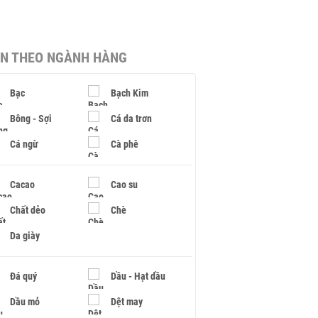
IN THEO NGÀNH HÀNG
Bạc
Bạch Kim
Bông - Sợi
Cá da trơn
Cá ngừ
Cà phê
Cacao
Cao su
Chất dẻo
Chè
Da giày
Đá quý
Dầu - Hạt dầu
Dầu mỏ
Dệt may