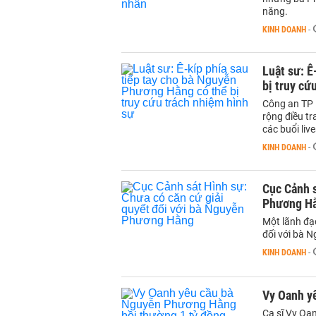
năng.
KINH DOANH
-
Luật sư: Ê
bị truy cứ
Công an TP 
rộng điều t
các buổi liv
KINH DOANH
-
Cục Cảnh s
Phương H
Một lãnh đạ
đối với bà 
KINH DOANH
-
Vy Oanh y
Ca sĩ Vy Oa