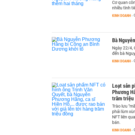
Cơ quan côn
nhiều tình t
KINH DOANH
-
Bà Nguyễn
Ngày 22/4, 
đến bà Ngu
KINH DOANH
-
Loạt sản 
Phương Hằn
trăm triệu
Trào lưu "mã
phải lùm xù
NFT liên qu
bán.
KINH DOANH
-