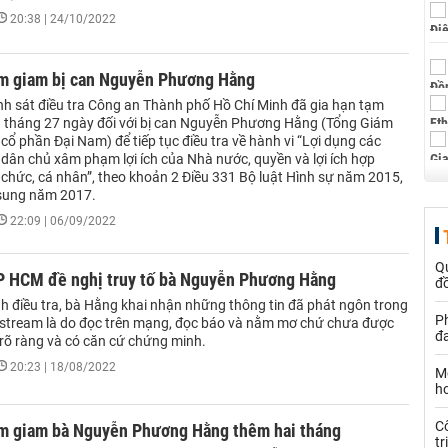
20:38 | 24/10/2022
ạm giam bị can Nguyễn Phương Hằng
h sát điều tra Công an Thành phố Hồ Chí Minh đã gia hạn tạm
 tháng 27 ngày đối với bị can Nguyễn Phương Hằng (Tổng Giám
cổ phần Đại Nam) để tiếp tục điều tra về hành vi “Lợi dụng các
 dân chủ xâm phạm lợi ích của Nhà nước, quyền và lợi ích hợp
 chức, cá nhân”, theo khoản 2 Điều 331 Bộ luật Hình sự năm 2015,
 sung năm 2017.
22:09 | 06/09/2022
Q
P HCM đề nghị truy tố bà Nguyễn Phương Hằng
đồ
nh điều tra, bà Hằng khai nhận những thông tin đã phát ngôn trong
P
vestream là do đọc trên mạng, đọc báo và nằm mơ chứ chưa được
đa
rõ ràng và có căn cứ chứng minh.
20:23 | 18/08/2022
Mộ
hơ
C
ạm giam bà Nguyễn Phương Hằng thêm hai tháng
tr