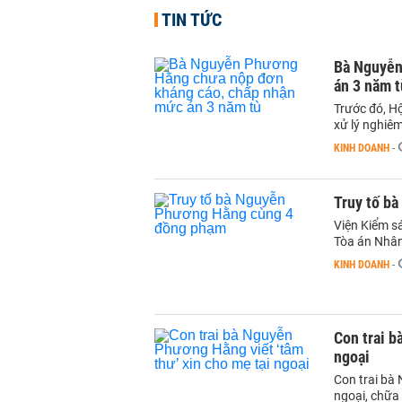
TIN TỨC
Bà Nguyễn
án 3 năm t
Trước đó, H
xử lý nghiêm
KINH DOANH
-
Truy tố b
Viện Kiểm s
Tòa án Nhân
KINH DOANH
-
Con trai b
ngoại
Con trai bà
ngoại, chữa