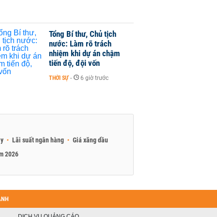
Tổng Bí thư, Chủ tịch
nước: Làm rõ trách
nhiệm khi dự án chậm
tiến độ, đội vốn
THỜI SỰ
-
6 giờ trước
ay
Lãi suất ngân hàng
Giá xăng dầu
am 2026
ANH
DỊCH VỤ QUẢNG CÁO