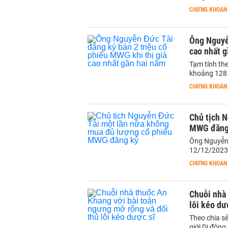
CHỨNG KHOÁN
Ông Nguyễn
cao nhất g
Tạm tính the
khoảng 128 
CHỨNG KHOÁN
Chủ tịch 
MWG đăng
Ông Nguyễn
12/12/2023 
CHỨNG KHOÁN
Chuỗi nhà 
lôi kéo dư
Theo chia s
giới Di độn