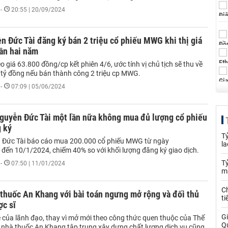
-
20:55 | 20/09/2024
 Đức Tài đăng ký bán 2 triệu cổ phiếu MWG khi thị giá
ần hai năm
o giá 63.800 đồng/cp kết phiên 4/6, ước tính vị chủ tịch sẽ thu về
tỷ đồng nếu bán thành công 2 triệu cp MWG.
-
07:09 | 05/06/2024
Nguyễn Đức Tài một lần nữa không mua đủ lượng cổ phiếu
 ký
T
 Đức Tài báo cáo mua 200.000 cổ phiếu MWG từ ngày
la
đến 10/1/2024, chiếm 40% so với khối lượng đăng ký giao dịch.
Tỷ
-
07:50 | 11/01/2024
m
Ch
thuốc An Khang với bài toán ngưng mở rộng và đối thủ
ti
ợc sĩ
Gi
ẻ của lãnh đạo, thay vì mở mới theo công thức quen thuộc của Thế
Q
g, nhà thuốc An Khang tập trung xây dựng chất lượng dịch vụ cũng