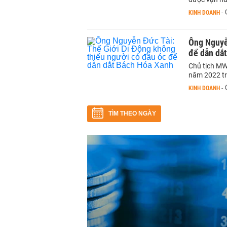
KINH DOANH
-
Ông Nguyễn
để dẫn dắ
Chủ tịch MW
năm 2022 tr
KINH DOANH
-
TÌM THEO NGÀY