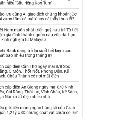
Palladium
Phân bón
ãn hiệu "Sầu riêng Kon Tum"
Rau - Củ -Quả
Sắt thép
ào lưu dùng AI giao dịch chứng khoán: Cơ
i vươn tầm 'cá mập' hay cái bẫy thua lỗ?
Sữa
ệt Nam muốn phát triển quỹ hưu trí: Từ tiết
ệm gia đình thành nguồn cấp vốn dài hạn
 kinh nghiệm từ Malaysia
Than
Thức ăn chăn nuôi
etinBank đang trả lãi suất tiết kiệm cao
Thủy hải sản khác
Tôm
ất bao nhiêu trong tháng 8?
Vàng
ch cúp điện Cần Thơ ngày mai 8/8 Sóc
ăng, Ô Môn, Thốt Nốt, Phong Điền, Kế
ách, Châu Thành có nơi mất điện
VLXD khác
Xăng dầu
ch cúp điện An Giang ngày mai 8/8 Ninh
Xi măng - Clynker
ều, Cái Răng, Thới Lai, Vĩnh Châu, Kế Sách,
gã Năm mất điện nhiều nhà
iều gì khiến mảng ngân hàng số của Grab
ốn 1,2 tỷ USD nhưng chật vật chưa có lãi?