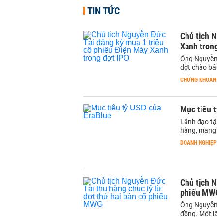
TIN TỨC
Chủ tịch N
Xanh tron
Ông Nguyễn 
đợt chào bá
CHỨNG KHOÁN
Mục tiêu t
Lãnh đạo tậ
hàng, mang 
DOANH NGHIỆP
Chủ tịch N
phiếu MW
Ông Nguyễn 
đồng. Một l