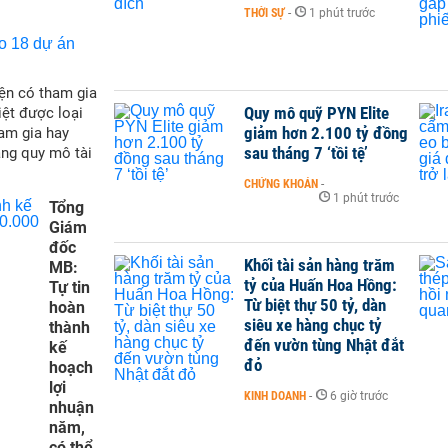
THỜI SỰ
-
1 phút trước
ện có tham gia
Quy mô quỹ PYN Elite
iệt được loại
giảm hơn 2.100 tỷ đồng
ham gia hay
sau tháng 7 ‘tồi tệ’
ăng quy mô tài
CHỨNG KHOÁN
-
1 phút trước
Tổng
Giám
đốc
Khối tài sản hàng trăm
MB:
tỷ của Huấn Hoa Hồng:
Tự tin
Từ biệt thự 50 tỷ, dàn
hoàn
siêu xe hàng chục tỷ
thành
đến vườn tùng Nhật đắt
kế
đỏ
hoạch
lợi
KINH DOANH
-
6 giờ trước
nhuận
năm,
có thể