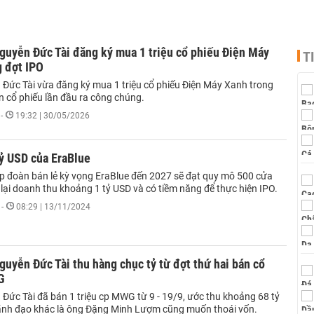
guyễn Đức Tài đăng ký mua 1 triệu cổ phiếu Điện Máy
T
g đợt IPO
Đức Tài vừa đăng ký mua 1 triệu cổ phiếu Điện Máy Xanh trong
n cổ phiếu lần đầu ra công chúng.
-
19:32 | 30/05/2026
ỷ USD của EraBlue
p đoàn bán lẻ kỳ vọng EraBlue đến 2027 sẽ đạt quy mô 500 cửa
lại doanh thu khoảng 1 tỷ USD và có tiềm năng để thực hiện IPO.
-
08:29 | 13/11/2024
guyễn Đức Tài thu hàng chục tỷ từ đợt thứ hai bán cổ
G
Đức Tài đã bán 1 triệu cp MWG từ 9 - 19/9, ước thu khoảng 68 tỷ
ãnh đạo khác là ông Đặng Minh Lượm cũng muốn thoái vốn.