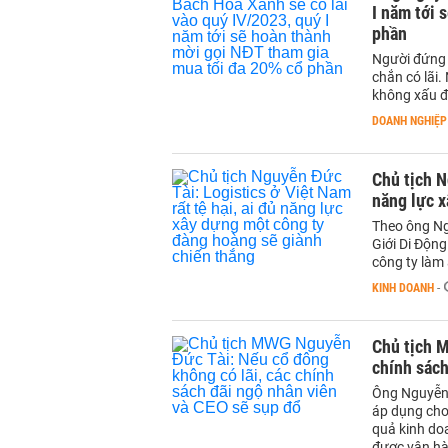
I năm tới 
phần
Người đứng 
chắn có lãi.
không xấu đi
DOANH NGHIỆP
Chủ tịch N
năng lực x
Theo ông Ngu
Giới Di Động
công ty làm 
KINH DOANH
-
Chủ tịch 
chính sách
Ông Nguyễn 
áp dụng cho 
quả kinh doa
được vận h