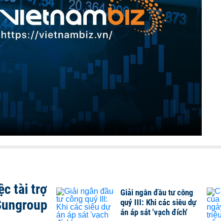
c tài trợ
Giải ngân đầu tư công
Sungroup
quý III: Khi các siêu dự
án áp sát 'vạch đích'