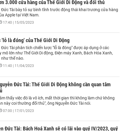
ơn 3.000 cửa hàng của Thế Giới Di Động và đối thủ
Đức Tài bày tỏ sự bình tĩnh trước động thái khai trương cửa hàng
ủa Apple tại Việt Nam.
17:40 | 15/05/2023
 'lỗ là đóng' của Thế Giới Di Động
ức Tài phân tích chiến lược "lỗ là đóng" được áp dụng ở các
uy mô lớn như Thế Giới Di động, Điện máy Xanh, Bách Hóa Xanh,
a như thế nào.
11:40 | 11/04/2023
guyễn Đức Tài: Thế Giới Di Động không cần quan tâm
hủ
ảm thấy việc đó là vô ích, mất thời gian thì không làm chứ không
n này coi thường đối thủ", ông Nguyễn Đức Tài nói.
07:00 | 17/01/2023
 Đức Tài: Bách Hoá Xanh sẽ có lãi vào quý IV/2023, quý