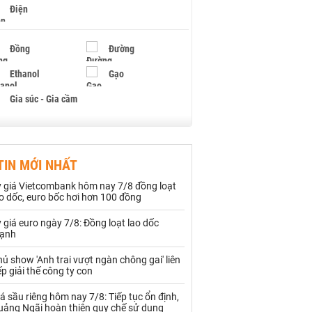
Điện
Đồng
Đường
Ethanol
Gạo
Gia súc - Gia cầm
Giấy
Gỗ
TIN MỚI NHẤT
Hạt điều
Hồ tiêu - Hạt tiêu
ỷ giá Vietcombank hôm nay 7/8 đồng loạt
Khí đốt
o dốc, euro bốc hơi hơn 100 đồng
 giá euro ngày 7/8: Đồng loạt lao dốc
Kim loại khác
Mắc ca
ạnh
Muối
Ngũ cốc
ủ show 'Anh trai vượt ngàn chông gai' liên
ếp giải thế công ty con
Nhựa - Hạt nhựa
á sầu riêng hôm nay 7/8: Tiếp tục ổn định,
uảng Ngãi hoàn thiện quy chế sử dụng