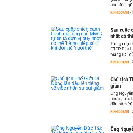
như đội ngũ
KINH DOANH
-
Sau cuộc c
nhất có thể
Trong cuộc 
CTCP Đầu tư
mảng ICT của
KINH DOANH
-
Chủ tịch T
giảm
Ông Nguyễn 
những trải l
đầu năm 20
KINH DOANH
-
Ông Nguyễn