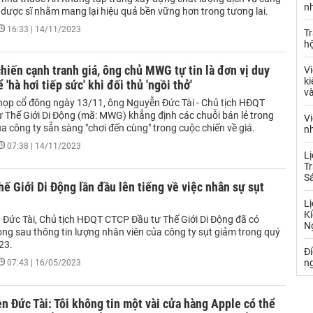
nh
 dược sĩ nhằm mang lại hiệu quả bền vững hơn trong tương lai.
16:33 | 14/11/2023
Tr
hộ
hiến cạnh tranh giá, ông chủ MWG tự tin là đơn vị duy
Vi
ki
 'hà hơi tiếp sức' khi đối thủ 'ngồi thở'
và
họp cổ đông ngày 13/11, ông Nguyễn Đức Tài - Chủ tịch HĐQT
 Thế Giới Di Động (mã: MWG) khẳng định các chuỗi bán lẻ trong
Vi
 công ty sẵn sàng "chơi đến cùng" trong cuộc chiến về giá.
nh
07:38 | 14/11/2023
Lị
Tr
S
hế Giới Di Động lần đầu lên tiếng về việc nhân sự sụt
Lị
Ki
Đức Tài, Chủ tịch HĐQT CTCP Đầu tư Thế Giới Di Động đã có
N
òng sau thông tin lượng nhân viên của công ty sụt giảm trong quý
23.
Đ
ng
07:43 | 16/05/2023
 Đức Tài: Tôi không tin một vài cửa hàng Apple có thể