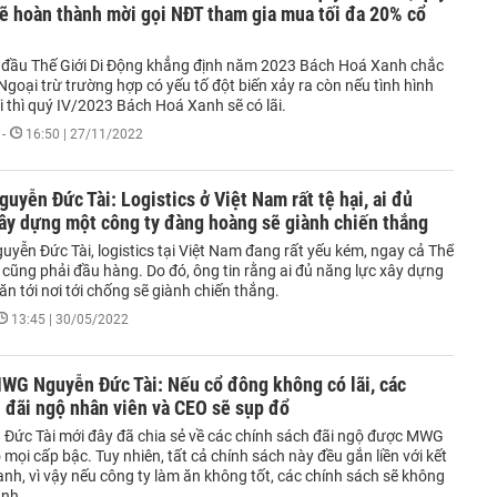
sẽ hoàn thành mời gọi NĐT tham gia mua tối đa 20% cổ
đầu Thế Giới Di Động khẳng định năm 2023 Bách Hoá Xanh chắc
 Ngoại trừ trường hợp có yếu tố đột biến xảy ra còn nếu tình hình
 thì quý IV/2023 Bách Hoá Xanh sẽ có lãi.
-
16:50 | 27/11/2022
guyễn Đức Tài: Logistics ở Việt Nam rất tệ hại, ai đủ
ây dựng một công ty đàng hoàng sẽ giành chiến thắng
yễn Đức Tài, logistics tại Việt Nam đang rất yếu kém, ngay cả Thế
 cũng phải đầu hàng. Do đó, ông tin rằng ai đủ năng lực xây dựng
ăn tới nơi tới chống sẽ giành chiến thắng.
13:45 | 30/05/2022
MWG Nguyễn Đức Tài: Nếu cổ đông không có lãi, các
 đãi ngộ nhân viên và CEO sẽ sụp đổ
Đức Tài mới đây đã chia sẻ về các chính sách đãi ngộ được MWG
mọi cấp bậc. Tuy nhiên, tất cả chính sách này đều gắn liền với kết
nh, vì vậy nếu công ty làm ăn không tốt, các chính sách sẽ không
ành.