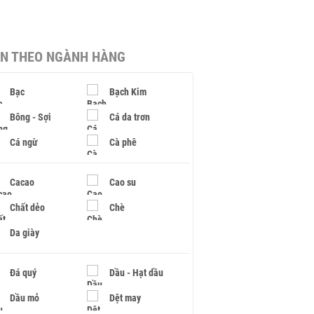
IN THEO NGÀNH HÀNG
Bạc
Bạch Kim
Bông - Sợi
Cá da trơn
Cá ngừ
Cà phê
Cacao
Cao su
Chất dẻo
Chè
Da giày
Đá quý
Dầu - Hạt dầu
Dầu mỏ
Dệt may