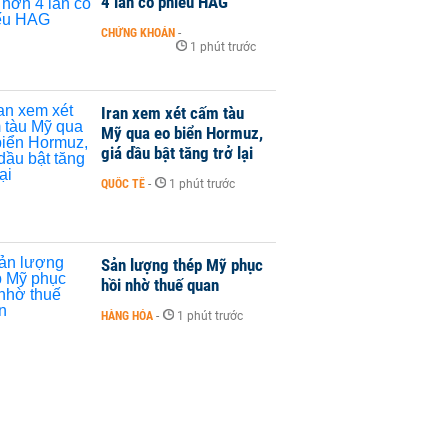
4 lần cổ phiếu HAG
CHỨNG KHOÁN
-
1 phút trước
Iran xem xét cấm tàu
Mỹ qua eo biển Hormuz,
giá dầu bật tăng trở lại
QUỐC TẾ
-
1 phút trước
Sản lượng thép Mỹ phục
hồi nhờ thuế quan
HÀNG HÓA
-
1 phút trước