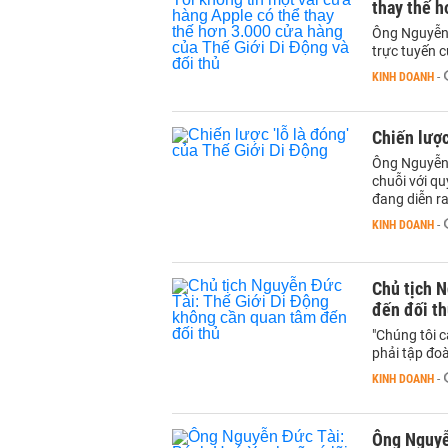
thay thế h
Ông Nguyễn 
trực tuyến c
KINH DOANH
-
Chiến lược
Ông Nguyễn Đ
chuỗi với q
đang diễn r
KINH DOANH
-
Chủ tịch N
đến đối t
"Chúng tôi c
phải tập đoà
KINH DOANH
-
Ông Nguyễn