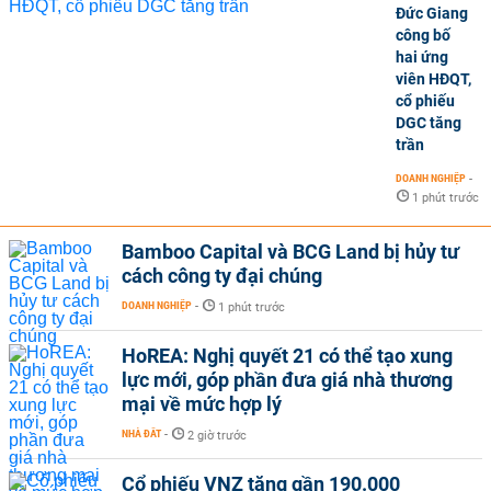
Đức Giang
công bố
hai ứng
viên HĐQT,
cổ phiếu
DGC tăng
trần
DOANH NGHIỆP
-
1 phút trước
Bamboo Capital và BCG Land bị hủy tư
cách công ty đại chúng
DOANH NGHIỆP
-
1 phút trước
HoREA: Nghị quyết 21 có thể tạo xung
lực mới, góp phần đưa giá nhà thương
mại về mức hợp lý
NHÀ ĐẤT
-
2 giờ trước
Cổ phiếu VNZ tăng gần 190.000