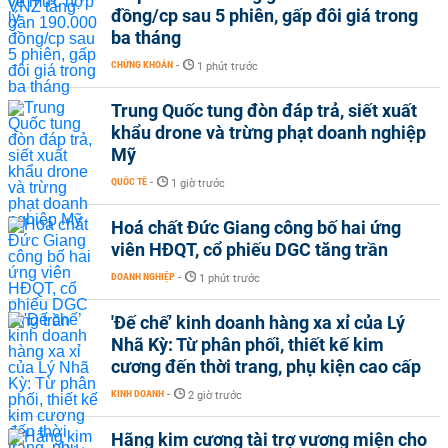
đồng/cp sau 5 phiên, gấp đôi giá trong
ba tháng
CHỨNG KHOÁN
-
1 phút trước
Trung Quốc tung đòn đáp trả, siết xuất
khẩu drone và trừng phạt doanh nghiệp
Mỹ
QUỐC TẾ
-
1 giờ trước
Hoá chất Đức Giang công bố hai ứng
viên HĐQT, cổ phiếu DGC tăng trần
DOANH NGHIỆP
-
1 phút trước
'Đế chế’ kinh doanh hàng xa xỉ của Lý
Nhã Kỳ: Từ phân phối, thiết kế kim
cương đến thời trang, phụ kiện cao cấp
KINH DOANH
-
2 giờ trước
Hãng kim cương tài trợ vương miện cho