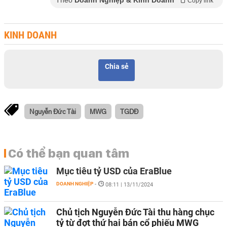
Theo
Doanh Nghiệp & Kinh Doanh
Copy link
KINH DOANH
Chia sẻ
Nguyễn Đức Tài
MWG
TGDĐ
Có thể bạn quan tâm
Mục tiêu tỷ USD của EraBlue
DOANH NGHIỆP
-
08:11 | 13/11/2024
Chủ tịch Nguyễn Đức Tài thu hàng chục
tỷ từ đợt thứ hai bán cổ phiếu MWG