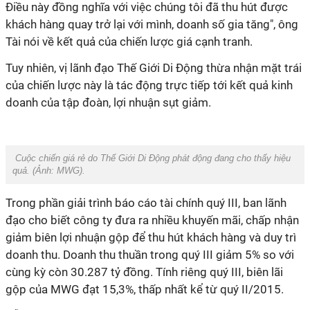
Điều này đồng nghĩa với việc chúng tôi đã thu hút được
khách hàng quay trở lại với mình, doanh số gia tăng", ông
Tài nói về kết quả của chiến lược giá cạnh tranh.
Tuy nhiên, vị lãnh đạo Thế Giới Di Động thừa nhận mặt trái
của chiến lược này là tác động trực tiếp tới kết quả kinh
doanh của tập đoàn, lợi nhuận sụt giảm.
Cuộc chiến giá rẻ do Thế Giới Di Động phát động đang cho thấy hiệu
quả. (Ảnh:
MWG
).
Trong phần giải trình báo cáo tài chính quý III, ban lãnh
đạo cho biết công ty đưa ra nhiều khuyến mãi, chấp nhận
giảm biên lợi nhuận gộp để thu hút khách hàng và duy trì
doanh thu. Doanh thu thuần trong quý III giảm 5% so với
cùng kỳ còn 30.287 tỷ đồng. Tính riêng quý III, biên lãi
gộp của MWG đạt 15,3%, thấp nhất kể từ quý II/2015.