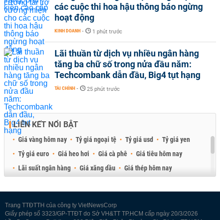
các cuộc thi hoa hậu thông báo ngừng
hoạt động
KINH DOANH
-
1 phút trước
Lãi thuần từ dịch vụ nhiều ngân hàng
tăng ba chữ số trong nửa đầu năm:
Techcombank dẫn đầu, Big4 tụt hạng
TÀI CHÍNH
-
25 phút trước
LIÊN KẾT NỔI BẬT
Giá vàng hôm nay
Tỷ giá ngoại tệ
Tỷ giá usd
Tỷ giá yen
Tỷ giá euro
Giá heo hơi
Giá cà phê
Giá tiêu hôm nay
Lãi suất ngân hàng
Giá xăng dầu
Giá thép hôm nay
Giá sầu riêng
Giá thịt heo
Giá gạo
Giá cao su
Best Retail Brokers
Diễn đàn đầu tư Việt Nam 2026
Trang TTĐTTH của công ty VietNewsCorp
Giấy phép số 3323/GP-TTĐT do Sở VH&TT TP.HCM cấp ngày 20/3/2026