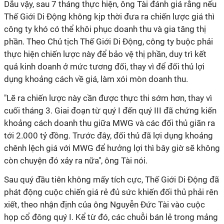
Dẫu vậy, sau 7 tháng thực hiện, ông Tài đánh giá rằng nếu
Thế Giới Di Động không kịp thời đưa ra chiến lược giá thì
công ty khó có thể khôi phục doanh thu và gia tăng thị
phần. Theo Chủ tịch Thế Giới Di Động, công ty buộc phải
thực hiện chiến lược này để bảo vệ thị phần, duy trì kết
quả kinh doanh ở mức tương đối, thay vì để đối thủ lợi
dụng khoảng cách về giá, làm xói mòn doanh thu.
"Lẽ ra chiến lược này cần được thực thi sớm hơn, thay vì
cuối tháng 3. Giai đoạn từ quý I đến quý III đã chứng kiến
khoảng cách doanh thu giữa MWG và các đối thủ giãn ra
tới 2.000 tỷ đồng. Trước đây, đối thủ đã lợi dụng khoảng
chênh lệch giá với MWG để hưởng lợi thì bây giờ sẽ không
còn chuyện đó xảy ra nữa", ông Tài nói.
Sau quý đầu tiên không mấy tích cực, Thế Giới Di Động đã
phát động cuộc chiến giá rẻ đủ sức khiến đối thủ phải rên
xiết, theo nhận định của ông Nguyễn Đức Tài vào cuộc
họp cổ đông quý I. Kể từ đó, các chuỗi bán lẻ trong mảng