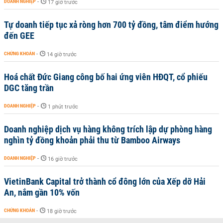
DOANH NGHIỆP
-
17 giờ trước
Tự doanh tiếp tục xả ròng hơn 700 tỷ đồng, tâm điểm hướng
đến GEE
CHỨNG KHOÁN
-
14 giờ trước
Hoá chất Đức Giang công bố hai ứng viên HĐQT, cổ phiếu
DGC tăng trần
DOANH NGHIỆP
-
1 phút trước
Doanh nghiệp dịch vụ hàng không trích lập dự phòng hàng
nghìn tỷ đồng khoản phải thu từ Bamboo Airways
DOANH NGHIỆP
-
16 giờ trước
VietinBank Capital trở thành cổ đông lớn của Xếp dỡ Hải
An, nắm gần 10% vốn
CHỨNG KHOÁN
-
18 giờ trước