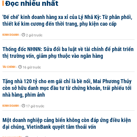
Đọc nhiều nhất
'Đế chế’ kinh doanh hàng xa xỉ của Lý Nhã Kỳ: Từ phân phối,
thiết kế kim cương đến thời trang, phụ kiện cao cấp
KINH DOANH
-
2 giờ trước
Thống đốc NHNN: Sửa đổi ba luật về tài chính để phát triển
thị trường vốn, giảm phụ thuộc vào ngân hàng
TÀI CHÍNH
-
16 giờ trước
Tặng nhà 120 tỷ cho em gái chỉ là bề nổi, Mai Phương Thúy
còn sở hữu danh mục đầu tư từ chứng khoán, trái phiếu tới
nhà hàng, phim ảnh
KINH DOANH
-
17 giờ trước
Một doanh nghiệp cảng biển không còn đáp ứng điều kiện
đại chúng, VietinBank quyết tâm thoái vốn