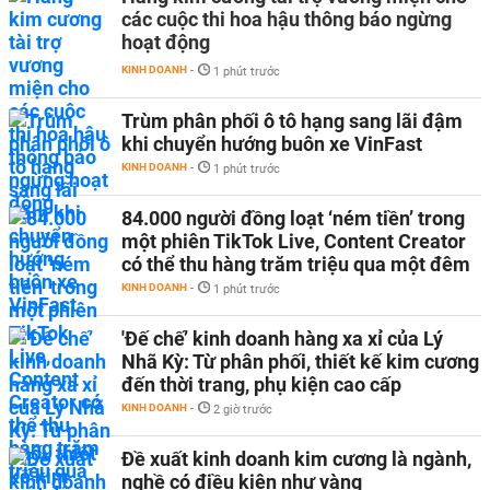
các cuộc thi hoa hậu thông báo ngừng
hoạt động
KINH DOANH
-
1 phút trước
Trùm phân phối ô tô hạng sang lãi đậm
khi chuyển hướng buôn xe VinFast
KINH DOANH
-
1 phút trước
84.000 người đồng loạt ‘ném tiền’ trong
một phiên TikTok Live, Content Creator
có thể thu hàng trăm triệu qua một đêm
KINH DOANH
-
1 phút trước
'Đế chế’ kinh doanh hàng xa xỉ của Lý
Nhã Kỳ: Từ phân phối, thiết kế kim cương
đến thời trang, phụ kiện cao cấp
KINH DOANH
-
2 giờ trước
Đề xuất kinh doanh kim cương là ngành,
nghề có điều kiện như vàng