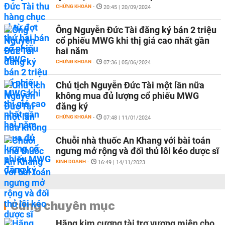
CHỨNG KHOÁN
-
20:45 | 20/09/2024
Ông Nguyễn Đức Tài đăng ký bán 2 triệu
cổ phiếu MWG khi thị giá cao nhất gần
hai năm
CHỨNG KHOÁN
-
07:36 | 05/06/2024
Chủ tịch Nguyễn Đức Tài một lần nữa
không mua đủ lượng cổ phiếu MWG
đăng ký
CHỨNG KHOÁN
-
07:48 | 11/01/2024
Chuỗi nhà thuốc An Khang với bài toán
ngưng mở rộng và đối thủ lôi kéo dược sĩ
KINH DOANH
-
16:49 | 14/11/2023
Cùng chuyên mục
Hãng kim cương tài trợ vương miện cho