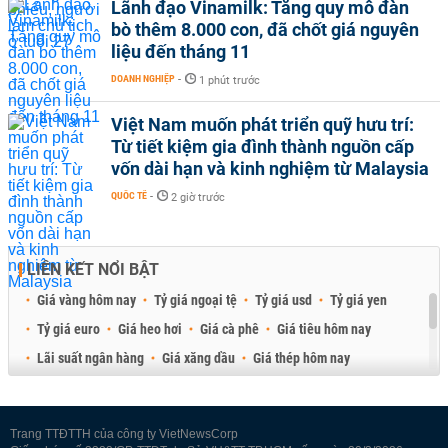
Lãnh đạo Vinamilk: Tăng quy mô đàn
bò thêm 8.000 con, đã chốt giá nguyên
liệu đến tháng 11
DOANH NGHIỆP
-
1 phút trước
Việt Nam muốn phát triển quỹ hưu trí:
Từ tiết kiệm gia đình thành nguồn cấp
vốn dài hạn và kinh nghiệm từ Malaysia
QUỐC TẾ
-
2 giờ trước
LIÊN KẾT NỔI BẬT
Giá vàng hôm nay
Tỷ giá ngoại tệ
Tỷ giá usd
Tỷ giá yen
Tỷ giá euro
Giá heo hơi
Giá cà phê
Giá tiêu hôm nay
Lãi suất ngân hàng
Giá xăng dầu
Giá thép hôm nay
Giá sầu riêng
Giá thịt heo
Giá gạo
Giá cao su
Best Retail Brokers
Diễn đàn đầu tư Việt Nam 2026
Trang TTĐTTH của công ty VietNewsCorp