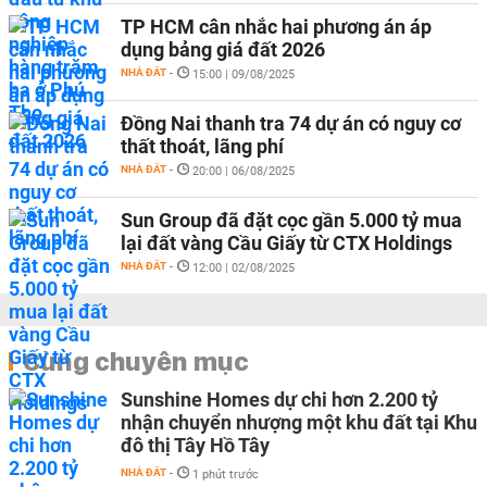
TP HCM cân nhắc hai phương án áp
dụng bảng giá đất 2026
NHÀ ĐẤT
-
15:00 | 09/08/2025
Đồng Nai thanh tra 74 dự án có nguy cơ
thất thoát, lãng phí
NHÀ ĐẤT
-
20:00 | 06/08/2025
Sun Group đã đặt cọc gần 5.000 tỷ mua
lại đất vàng Cầu Giấy từ CTX Holdings
NHÀ ĐẤT
-
12:00 | 02/08/2025
Cùng chuyên mục
Sunshine Homes dự chi hơn 2.200 tỷ
nhận chuyển nhượng một khu đất tại Khu
đô thị Tây Hồ Tây
NHÀ ĐẤT
-
1 phút trước