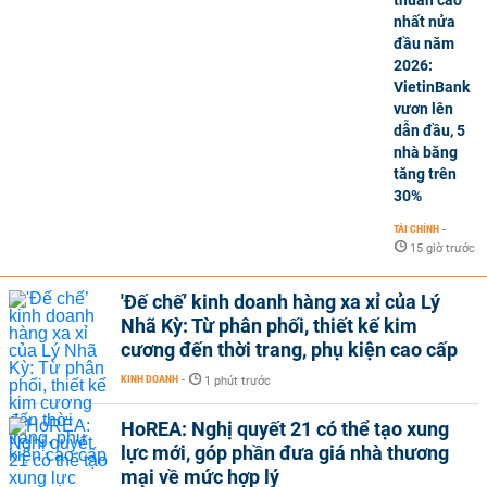
thuần cao
nhất nửa
đầu năm
2026:
VietinBank
vươn lên
dẫn đầu, 5
nhà băng
tăng trên
30%
TÀI CHÍNH
-
15 giờ trước
'Đế chế’ kinh doanh hàng xa xỉ của Lý
Nhã Kỳ: Từ phân phối, thiết kế kim
cương đến thời trang, phụ kiện cao cấp
KINH DOANH
-
1 phút trước
HoREA: Nghị quyết 21 có thể tạo xung
lực mới, góp phần đưa giá nhà thương
mại về mức hợp lý