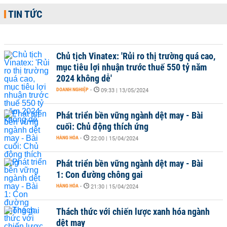
TIN TỨC
Chủ tịch Vinatex: 'Rủi ro thị trường quá cao,
mục tiêu lợi nhuận trước thuế 550 tỷ năm
2024 không dễ'
DOANH NGHIỆP
-
09:33 | 13/05/2024
Phát triển bền vững ngành dệt may - Bài
cuối: Chủ động thích ứng
HÀNG HÓA
-
22:00 | 15/04/2024
Phát triển bền vững ngành dệt may - Bài
1: Con đường chông gai
HÀNG HÓA
-
21:30 | 15/04/2024
Thách thức với chiến lược xanh hóa ngành
dệt may