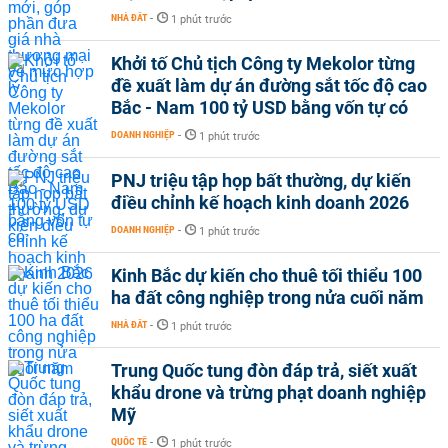
NHÀ ĐẤT
-
1 phút trước
Khởi tố Chủ tịch Công ty Mekolor từng
đề xuất làm dự án đường sắt tốc độ cao
Bắc - Nam 100 tỷ USD bằng vốn tự có
DOANH NGHIỆP
-
1 phút trước
PNJ triệu tập họp bất thường, dự kiến
điều chỉnh kế hoạch kinh doanh 2026
DOANH NGHIỆP
-
1 phút trước
Kinh Bắc dự kiến cho thuê tối thiểu 100
ha đất công nghiệp trong nửa cuối năm
NHÀ ĐẤT
-
1 phút trước
Trung Quốc tung đòn đáp trả, siết xuất
khẩu drone và trừng phạt doanh nghiệp
Mỹ
QUỐC TẾ
-
1 phút trước