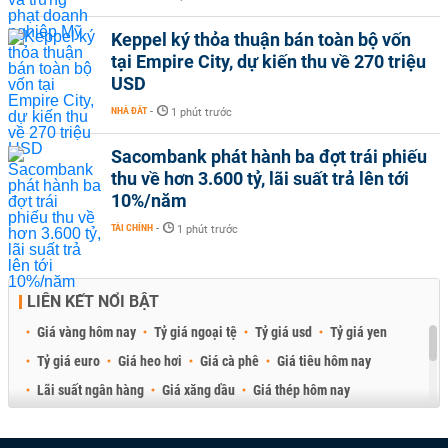
Keppel ký thỏa thuận bán toàn bộ vốn
tại Empire City, dự kiến thu về 270 triệu
USD
NHÀ ĐẤT
-
1 phút trước
Sacombank phát hành ba đợt trái phiếu
thu về hơn 3.600 tỷ, lãi suất trả lên tới
10%/năm
TÀI CHÍNH
-
1 phút trước
LIÊN KẾT NỔI BẬT
Giá vàng hôm nay
Tỷ giá ngoại tệ
Tỷ giá usd
Tỷ giá yen
Tỷ giá euro
Giá heo hơi
Giá cà phê
Giá tiêu hôm nay
Lãi suất ngân hàng
Giá xăng dầu
Giá thép hôm nay
Giá sầu riêng
Giá thịt heo
Giá gạo
Giá cao su