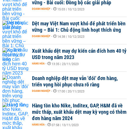
vững - Bài cuối: Đồng bộ các giải pháp
DOANH NGHIỆP
-
15:03 | 10/12/2023
Dệt may Việt Nam vượt khó để phát triển bền
vững – Bài 1: Chủ động linh hoạt thích ứng
DOANH NGHIỆP
-
14:38 | 10/12/2023
Xuất khẩu dệt may dự kiến cán đích hơn 40 tỷ
USD trong năm 2023
HÀNG HÓA
-
13:35 | 23/11/2023
Doanh nghiệp dệt may vẫn 'đói' đơn hàng,
triển vọng hồi phục chưa rõ ràng
DOANH NGHIỆP
-
17:00 | 20/11/2023
Hàng tồn kho Nike, Inditex, GAP, H&M đã về
mức thấp, xuất khẩu dệt may kỳ vọng có thêm
đơn hàng năm 2024
HÀNG HÓA
-
07:58 | 13/11/2023