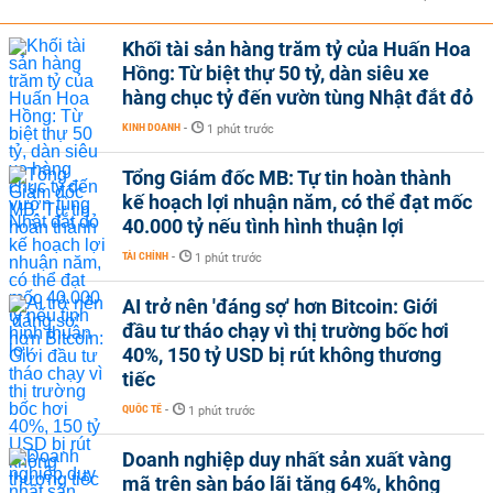
Khối tài sản hàng trăm tỷ của Huấn Hoa
Hồng: Từ biệt thự 50 tỷ, dàn siêu xe
hàng chục tỷ đến vườn tùng Nhật đắt đỏ
KINH DOANH
-
1 phút trước
Tổng Giám đốc MB: Tự tin hoàn thành
kế hoạch lợi nhuận năm, có thể đạt mốc
40.000 tỷ nếu tình hình thuận lợi
TÀI CHÍNH
-
1 phút trước
AI trở nên 'đáng sợ' hơn Bitcoin: Giới
đầu tư tháo chạy vì thị trường bốc hơi
40%, 150 tỷ USD bị rút không thương
tiếc
QUỐC TẾ
-
1 phút trước
Doanh nghiệp duy nhất sản xuất vàng
mã trên sàn báo lãi tăng 64%, không