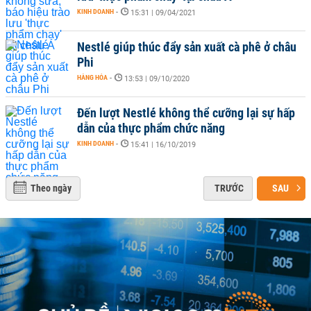
KINH DOANH
-
15:31 | 09/04/2021
Nestlé giúp thúc đẩy sản xuất cà phê ở châu
Phi
HÀNG HÓA
-
13:53 | 09/10/2020
Đến lượt Nestlé không thể cưỡng lại sự hấp
dẫn của thực phẩm chức năng
KINH DOANH
-
15:41 | 16/10/2019
Theo ngày
TRƯỚC
SAU