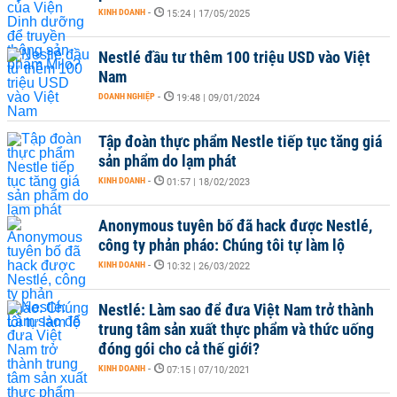
KINH DOANH
-
15:24 | 17/05/2025
Nestlé đầu tư thêm 100 triệu USD vào Việt
Nam
DOANH NGHIỆP
-
19:48 | 09/01/2024
Tập đoàn thực phẩm Nestle tiếp tục tăng giá
sản phẩm do lạm phát
KINH DOANH
-
01:57 | 18/02/2023
Anonymous tuyên bố đã hack được Nestlé,
công ty phản pháo: Chúng tôi tự làm lộ
KINH DOANH
-
10:32 | 26/03/2022
Nestlé: Làm sao để đưa Việt Nam trở thành
trung tâm sản xuất thực phẩm và thức uống
đóng gói cho cả thế giới?
KINH DOANH
-
07:15 | 07/10/2021