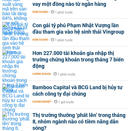
vay một đồng nào từ ngân hàng
KINH DOANH
-
1 phút trước
Con gái tỷ phú Phạm Nhật Vượng lần
đầu tham gia vào hệ sinh thái Vingroup
KINH DOANH
-
1 phút trước
Hơn 227.000 tài khoản gia nhập thị
trường chứng khoán trong tháng 7 biến
động
CHỨNG KHOÁN
-
1 phút trước
Bamboo Capital và BCG Land bị hủy tư
cách công ty đại chúng
DOANH NGHIỆP
-
1 giờ trước
Thị trường thường ‘phất lên’ trong tháng
8, nhóm ngành nào có tiềm năng dẫn
sóng?