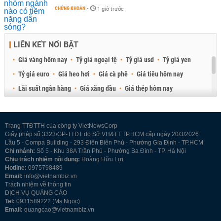
CHỨNG KHOÁN
-
1 giờ trước
LIÊN KẾT NỔI BẬT
Giá vàng hôm nay
Tỷ giá ngoại tệ
Tỷ giá usd
Tỷ giá yen
Tỷ giá euro
Giá heo hơi
Giá cà phê
Giá tiêu hôm nay
Lãi suất ngân hàng
Giá xăng dầu
Giá thép hôm nay
Giá sầu riêng
Giá thịt heo
Giá gạo
Giá cao su
Best Retail Brokers
Diễn đàn đầu tư Việt Nam 2026
Trang TTĐTTH của công ty VietNewsCorp
Giấy phép số 3323/GP-TTĐT do Sở VH&TT TP.HCM cấp ngày 20/3/2026
Lầu 5 - Compa Building - 293 Điện Biên Phủ - Phường Gia Định - TP.HCM
Chi nhánh:
Số 5 - Khu 38A Trần Phú - Phường Ba Đình - TP. Hà Nội
Chịu trách nhiệm nội dung:
Hoàng Hữu Lợi
Hotline:
0975798489
Email:
info@vietnambiz.vn
Trách nhiệm về thông tin
DỊCH VỤ QUẢNG CÁO
Tel:
0931589222 (Ms Ngọc)
Email:
quangcao@vietnambiz.vn