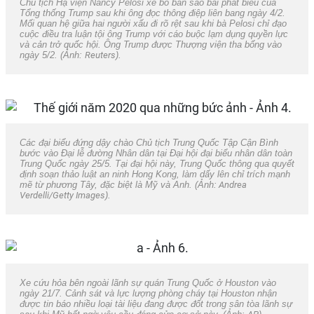
Chủ tịch Hạ viện Nancy Pelosi xé bỏ bản sao bài phát biểu của
Tổng thống Trump sau khi ông đọc thông điệp liên bang ngày 4/2.
Mối quan hệ giữa hai người xấu đi rõ rệt sau khi bà Pelosi chỉ đạo
cuộc điều tra luận tội ông Trump với cáo buộc lạm dụng quyền lực
và cản trở quốc hội. Ông Trump được Thượng viện tha bổng vào
ngày 5/2. (Ảnh:
Reuters
).
Các đại biểu đứng dậy chào Chủ tịch Trung Quốc Tập Cận Bình
bước vào Đại lễ đường Nhân dân tại Đại hội đại biểu nhân dân toàn
Trung Quốc ngày 25/5. Tại đại hội này, Trung Quốc thông qua quyết
định soạn thảo luật an ninh Hong Kong, làm dấy lên chỉ trích mạnh
mẽ từ phương Tây, đặc biệt là Mỹ và Anh. (Ảnh:
Andrea
Verdelli/Getty Images
).
Xe cứu hỏa bên ngoài lãnh sự quán Trung Quốc ở Houston vào
ngày 21/7. Cảnh sát và lực lượng phòng cháy tại Houston nhận
được tin báo nhiều loại tài liệu đang được đốt trong sân tòa lãnh sự