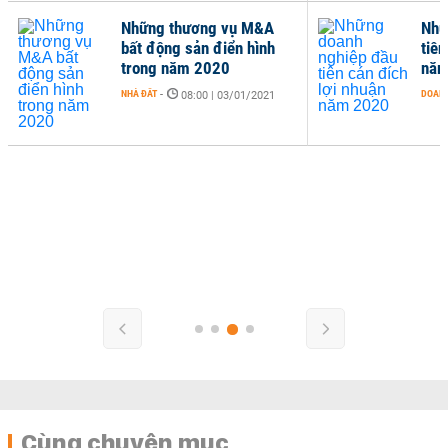
Những thương vụ M&A
Nhữ
bất động sản điển hình
tiên
trong năm 2020
năm
NHÀ ĐẤT
-
DOANH
08:00 | 03/01/2021
Cùng chuyên mục