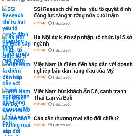
SSI Reseach chỉ ra hai yếu tố quyết định
động lực tăng trưởng nửa cuối năm
THỜI SỰ
-
1 phút trước
Hà Nội dự kiến sáp nhập, tổ chức lại 5 sở
ngành
THỜI SỰ
-
1 phút trước
Việt Nam là điểm đến hấp dẫn với doanh
nghiệp bán dẫn hàng đầu của Mỹ
THỜI SỰ
-
1 phút trước
Việt Nam hút khách Ấn Độ, cạnh tranh
Thái Lan và Bali
THỜI SỰ
-
1 phút trước
Cán cân thương mại sắp đổi chiều?
THỜI SỰ
-
1 phút trước