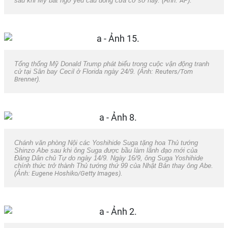
sau khi Mỹ bất ngờ yêu cầu đóng cửa cơ sở này. (Ảnh:
AP
).
Tổng thống Mỹ Donald Trump phát biểu trong cuộc vận động tranh
cử tại Sân bay Cecil ở Florida ngày 24/9. (Ảnh:
Reuters/Tom
Brenner
).
Chánh văn phòng Nội các Yoshihide Suga tặng hoa Thủ tướng
Shinzo Abe sau khi ông Suga được bầu làm lãnh đạo mới của
Đảng Dân chủ Tự do ngày 14/9. Ngày 16/9, ông Suga Yoshihide
chính thức trở thành Thủ tướng thứ 99 của Nhật Bản thay ông Abe.
(Ảnh:
Eugene Hoshiko/Getty Images)
.