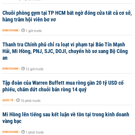
Chuỗi phòng gym tại TP HCM bất ngờ đóng cửa tất cả cơ sở,
hàng trăm hội viên bơ vơ
KINH DOANH
-
1 giờ trước
Thanh tra Chính phủ chỉ ra loạt vi phạm tại Bảo Tín Mạnh
Hải, Mi Hồng, PNJ, SJC, DOJI, chuyển hồ sơ sang Bộ Công
an
KINH DOANH
-
12 giờ trước
Tập đoàn của Warren Buffett mua ròng gần 20 tỷ USD cổ
phiếu, chấm dứt chuỗi bán ròng 14 quý
QUỐC TẾ
-
10 phút trước
Mi Hồng lên tiếng sau kết luận về tồn tại trong kinh doanh
vàng bạc
KINH DOANH
-
1 phút trước