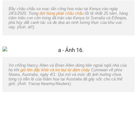
Bầy châu chấu sa mạc tấn công hoa màu tại Kenya vào ngày
24/1/2020. Trong
đợt bùng phát châu chấu
tồi tệ nhất 25 năm, hàng
trăm triệu con côn trùng đã tràn vào Kenya từ Somalia và Ethiopia,
phá hủy đất canh tác và đe dọa an ninh lương thực của khu vực
này. (Ảnh:
AP
).
Vợ chồng Nancy Allen và Brian Allen đứng bên ngoài ngôi nhà của
họ khi
gió lớn đẩy khói và tro bụi từ đám cháy
Currowan về phía
Nowra, Australia, ngày 4/1. Qui mô và mức độ ảnh hưởng chưa
từng có tiền lệ của thảm họa tại Australia đã gây sốc cho cả thế
giới. (Ảnh:
Tracey Nearmy/Reuters
).