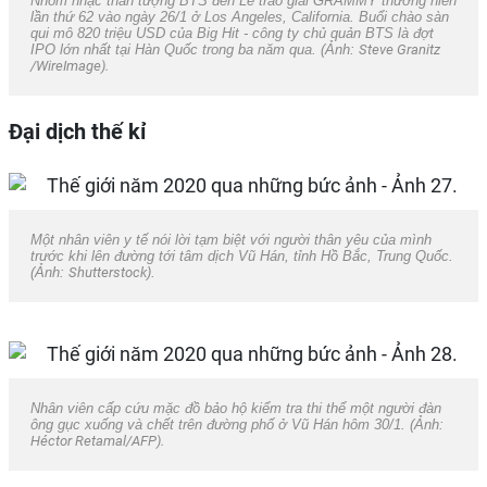
Nhóm nhạc thần tượng BTS đến Lễ trao giải GRAMMY thường niên
lần thứ 62 vào ngày 26/1 ở Los Angeles, California. Buổi chào sàn
qui mô 820 triệu USD của Big Hit - công ty chủ quản BTS là đợt
IPO lớn nhất tại Hàn Quốc trong ba năm qua. (Ảnh:
Steve Granitz
/WireImage).
Đại dịch thế kỉ
Một nhân viên y tế nói lời tạm biệt với người thân yêu của mình
trước khi lên đường tới tâm dịch Vũ Hán, tỉnh Hồ Bắc, Trung Quốc.
(Ảnh:
Shutterstock
).
Nhân viên cấp cứu mặc đồ bảo hộ kiểm tra thi thể một người đàn
ông gục xuống và chết trên đường phố ở Vũ Hán hôm 30/1. (Ảnh:
Héctor Retamal/AFP).