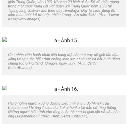
giáp Trung Quốc, vào 19/6. Khoảng 20 binh sĩ Ấn Độ đã thiệt mạng
trong một cuộc xung đột với quân đội Trung Quốc hôm 15/6 tại
Thung lũng Galwan dọc theo dãy Himalaya. Đây là cuộc đụng độ
đẫm máu nhất kể từ cuộc chiến Trung - Ấn năm 1962. (Ảnh: Y
awar
Nazir/Getty Images).
Các nhân viên hành pháp liên bang Mỹ bắn hơi cay để giải tán đám
đông trong cuộc biểu tình chống lbạo lực cảnh sát và bất bình đẳng
chủng tộc ở Portland, Oregon, ngày 30/7. (Ảnh:
Caitlin
Ochs/Reuters).
Hàng nghìn người xuống đường biểu tình ở thủ đô Minsk của
Belarus sau khi ông Alexander Lukashenko tái đắc cử tổng thống.
Những người biểu tình cho rằng cuộc bầu cử bị gian lận và yêu cầu
ông Lukashenko từ chức. (Ảnh:
Sergei Grits/AP).