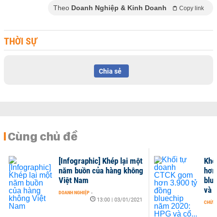
Theo
Doanh Nghiệp & Kinh Doanh
Copy link
THỜI SỰ
Chia sẻ
Cùng chủ đề
[Infographic] Khép lại một
Khố
năm buồn của hàng không
hơn
Việt Nam
blu
và c
DOANH NGHIỆP
-
13:00 | 03/01/2021
CHỨN