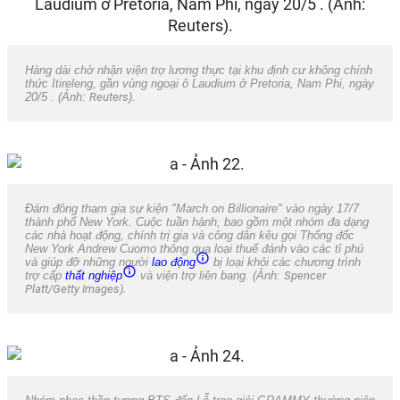
Hàng dài chờ nhận viện trợ lương thực tại khu định cư không chính
thức Itireleng, gần vùng ngoại ô Laudium ở Pretoria, Nam Phi, ngày
20/5 . (Ảnh:
Reuters
).
Đám đông tham gia sự kiện "March on Billionaire" vào ngày 17/7
thành phố New York. Cuộc tuần hành, bao gồm một nhóm đa dạng
các nhà hoạt động, chính trị gia và công dân kêu gọi Thống đốc
New York Andrew Cuomo thông qua loại thuế đánh vào các tỉ phú
và giúp đỡ những người
lao động
bị loại khỏi các chương trình
trợ cấp
thất nghiệp
và viện trợ liên bang. (Ảnh:
Spencer
Platt/Getty Images).