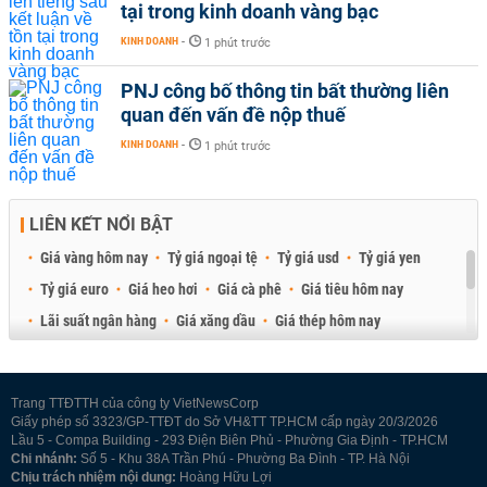
tại trong kinh doanh vàng bạc
KINH DOANH
-
1 phút trước
PNJ công bố thông tin bất thường liên
quan đến vấn đề nộp thuế
KINH DOANH
-
1 phút trước
LIÊN KẾT NỔI BẬT
Giá vàng hôm nay
Tỷ giá ngoại tệ
Tỷ giá usd
Tỷ giá yen
Tỷ giá euro
Giá heo hơi
Giá cà phê
Giá tiêu hôm nay
Lãi suất ngân hàng
Giá xăng dầu
Giá thép hôm nay
Giá sầu riêng
Giá thịt heo
Giá gạo
Giá cao su
Best Retail Brokers
Diễn đàn đầu tư Việt Nam 2026
Trang TTĐTTH của công ty VietNewsCorp
Giấy phép số 3323/GP-TTĐT do Sở VH&TT TP.HCM cấp ngày 20/3/2026
Lầu 5 - Compa Building - 293 Điện Biên Phủ - Phường Gia Định - TP.HCM
Chi nhánh:
Số 5 - Khu 38A Trần Phú - Phường Ba Đình - TP. Hà Nội
Chịu trách nhiệm nội dung:
Hoàng Hữu Lợi