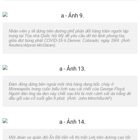
Nhân viên y tế đứng trên đường phố phản đối hàng trăm người tập
trung tại Tòa nhà Quốc hội Mỹ để yêu cầu dỡ bỏ lệnh phong tỏa
giữa đợt bùng phát COVID-19 ở Denver, Colorado, ngày 19/4. (Ảnh:
Reuters/Alyson McClaran).
Đám đông đứng bên ngoài một nhà hàng đang bốc cháy ở
Minneapolis trong cuộc biểu tình sau cái chết của George Floyd.
Người đàn ông da đen này chết sau khi bị một cảnh sát da trắng đè
đầu gối vào cổ suốt gần 9 phút. (Ảnh:
John Minchillo/AP).
Một đoàn xe quân đội Ấn Độ tiến về thị trấn Leh trên đường cao tốc