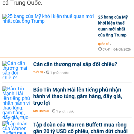
cả Trung Quốc.
25 bang của Mỹ
khởi kiện thuế
quan mới nhất
của ông Trump
QUỐC TẾ
-
07:41 | 04/08/2026
Cán cân thương mại sắp đổi chiều?
THỜI SỰ
-
1 phút trước
Bảo Tín Mạnh Hải lên tiếng phủ nhận
hành vi thao túng, găm hàng, đẩy giá,
trục lợi
KINH DOANH
-
1 phút trước
Tập đoàn của Warren Buffett mua ròng
gần 20 tỷ USD cổ phiếu, chấm dứt chuỗi