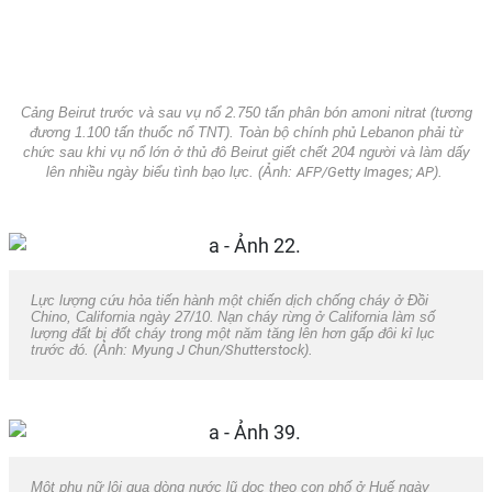
Cảng Beirut trước và sau vụ nổ 2.750 tấn phân bón amoni nitrat (tương
đương 1.100 tấn thuốc nổ TNT). Toàn bộ chính phủ Lebanon phải từ
chức sau khi vụ nổ lớn ở thủ đô Beirut giết chết 204 người và làm dấy
lên nhiều ngày biểu tình bạo lực. (Ảnh:
AFP/Getty Images; AP
).
Lực lượng cứu hỏa tiến hành một chiến dịch chống cháy ở Đồi
Chino, California ngày 27/10.
Nạn cháy rừng ở California làm số
lượng đất bị đốt cháy trong một năm tăng lên hơn gấp đôi kỉ lục
trước đó. (Ảnh:
Myung J Chun/Shutterstock
).
Một phụ nữ lội qua dòng nước lũ dọc theo con phố ở Huế ngày