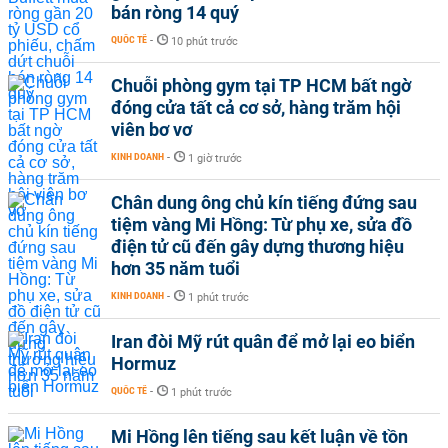
bán ròng 14 quý
QUỐC TẾ
-
10 phút trước
Chuỗi phòng gym tại TP HCM bất ngờ
đóng cửa tất cả cơ sở, hàng trăm hội
viên bơ vơ
KINH DOANH
-
1 giờ trước
Chân dung ông chủ kín tiếng đứng sau
tiệm vàng Mi Hồng: Từ phụ xe, sửa đồ
điện tử cũ đến gây dựng thương hiệu
hơn 35 năm tuổi
KINH DOANH
-
1 phút trước
Iran đòi Mỹ rút quân để mở lại eo biển
Hormuz
QUỐC TẾ
-
1 phút trước
Mi Hồng lên tiếng sau kết luận về tồn