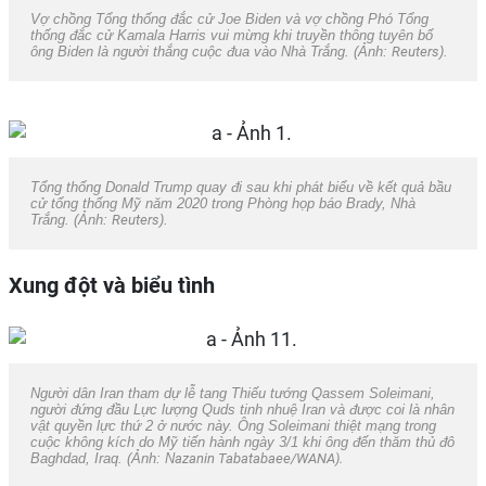
Vợ chồng Tổng thống đắc cử Joe Biden và vợ chồng Phó Tổng
thống đắc cử Kamala Harris vui mừng khi truyền thông tuyên bố
ông Biden là người thắng cuộc đua vào Nhà Trắng. (Ảnh:
Reuters
).
Tổng thống Donald Trump quay đi sau khi phát biểu về kết quả bầu
cử tổng thống Mỹ năm 2020 trong Phòng họp báo Brady, Nhà
Trắng. (Ảnh:
Reuters
).
Xung đột và biểu tình
Người dân Iran tham dự lễ tang Thiếu tướng Qassem Soleimani,
người đứng đầu Lực lượng Quds tinh nhuệ Iran và được coi là nhân
vật quyền lực thứ 2 ở nước này. Ông Soleimani thiệt mạng trong
cuộc không kích do Mỹ tiến hành ngày 3/1 khi ông đến thăm thủ đô
Baghdad, Iraq. (Ảnh: N
azanin Tabatabaee/WANA).