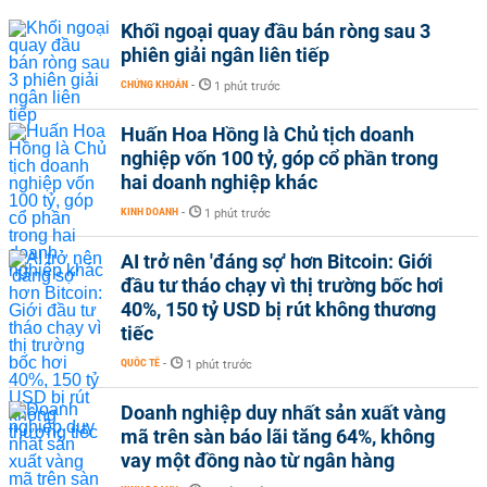
Khối ngoại quay đầu bán ròng sau 3
phiên giải ngân liên tiếp
CHỨNG KHOÁN
-
1 phút trước
Huấn Hoa Hồng là Chủ tịch doanh
nghiệp vốn 100 tỷ, góp cổ phần trong
hai doanh nghiệp khác
KINH DOANH
-
1 phút trước
AI trở nên 'đáng sợ' hơn Bitcoin: Giới
đầu tư tháo chạy vì thị trường bốc hơi
40%, 150 tỷ USD bị rút không thương
tiếc
QUỐC TẾ
-
1 phút trước
Doanh nghiệp duy nhất sản xuất vàng
mã trên sàn báo lãi tăng 64%, không
vay một đồng nào từ ngân hàng