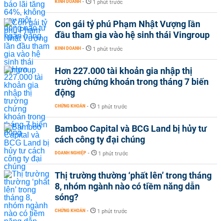
KINH DOANH
-
1 phút trước
Con gái tỷ phú Phạm Nhật Vượng lần
đầu tham gia vào hệ sinh thái Vingroup
KINH DOANH
-
1 phút trước
Hơn 227.000 tài khoản gia nhập thị
trường chứng khoán trong tháng 7 biến
động
CHỨNG KHOÁN
-
1 phút trước
Bamboo Capital và BCG Land bị hủy tư
cách công ty đại chúng
DOANH NGHIỆP
-
1 phút trước
Thị trường thường ‘phất lên’ trong tháng
8, nhóm ngành nào có tiềm năng dẫn
sóng?
CHỨNG KHOÁN
-
1 phút trước