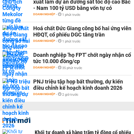
xuất làm dự án đường sắt tốc độ cao Bắc
- Nam 100 tỷ USD bằng vốn tự có
DOANH NGHIỆP
-
1 phút trước
Hoá chất Đức Giang công bố hai ứng viên
HĐQT, cổ phiếu DGC tăng trần
DOANH NGHIỆP
-
1 phút trước
Doanh nghiệp 'họ FPT' chốt ngày nhận cổ
tức 10.000 đồng/cp
DOANH NGHIỆP
-
35 phút trước
PNJ triệu tập họp bất thường, dự kiến
điều chỉnh kế hoạch kinh doanh 2026
DOANH NGHIỆP
-
2 giờ trước
Tin mới
Khối tự doanh xả hàng trăm tỷ đồng cổ phiếu