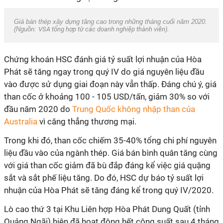
Giá bán thép xây dựng tăng cao trong những tháng cuối năm 2020.
(Nguồn:
VSA tổng hợp từ các doanh nghiệp thành viên
).
Chứng khoán HSC đánh giá tỷ suất lợi nhuận của Hòa
Phát sẽ tăng ngay trong quý IV do giá nguyên liệu đầu
vào được sử dụng giai đoạn này vẫn thấp. Đáng chú ý, giá
than cốc ở khoảng 100 - 105 USD/tấn, giảm 30% so với
đầu năm 2020 do
Trung Quốc không nhập than của
Australia
vì căng thẳng thương mại.
Trong khi đó, than cốc chiếm 35-40% tổng chi phí nguyên
liệu đầu vào của ngành thép. Giá bán bình quân tăng cùng
với giá than cốc giảm đã bù đắp đáng kể việc giá quặng
sắt và sắt phế liệu tăng. Do đó, HSC dự báo tỷ suất lợi
nhuận của Hòa Phát sẽ tăng đáng kể trong quý IV/2020.
Lò cao thứ 3 tại Khu Liên hợp Hòa Phát Dung Quất (tỉnh
Quảng Ngãi) hiện đã hoạt động hết công suất sau 4 tháng