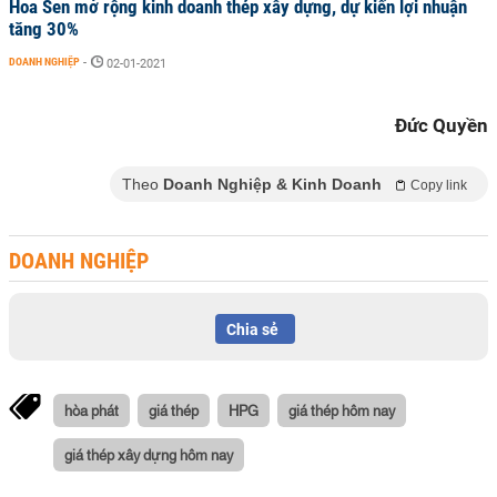
Hoa Sen mở rộng kinh doanh thép xây dựng, dự kiến lợi nhuận
tăng 30%
DOANH NGHIỆP
-
02-01-2021
Đức Quyền
Theo
Doanh Nghiệp & Kinh Doanh
Copy link
DOANH NGHIỆP
Chia sẻ
hòa phát
giá thép
HPG
giá thép hôm nay
giá thép xây dựng hôm nay