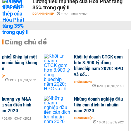
Lượng tiêu thụ thép của Hòa Phát tăng
35% trong quý II
DOANH NGHIỆP
-
19:51 | 08/07/2026
Cùng chủ đề
aphic] Khép lại một
Khối tự doanh CTCK gom
ồn của hàng không
hơn 3.900 tỷ đồng
am
bluechip năm 2020: HPG
và cổ...
HIỆP
-
13:00 | 03/01/2021
CHỨNG KHOÁN
-
16:00 | 01/01/2021
 thương vụ M&A
Những doanh nghiệp đầu
ng sản điển hình
tiên cán đích lợi nhuận
năm 2020
năm 2020
DOANH NGHIỆP
-
08:00 | 03/01/2021
10:00 | 05/01/2021