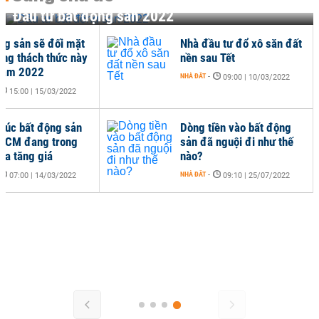
Đầu tư bất động sản 2022
ng sản sẽ đối mặt
Nhà đầu tư đổ xô săn đất
ững thách thức này
nền sau Tết
năm 2022
NHÀ ĐẤT
-
09:00 | 10/03/2022
15:00 | 15/03/2022
húc bất động sản
Dòng tiền vào bất động
 HCM đang trong
sản đã nguội đi như thế
ua tăng giá
nào?
NHÀ ĐẤT
-
07:00 | 14/03/2022
09:10 | 25/07/2022