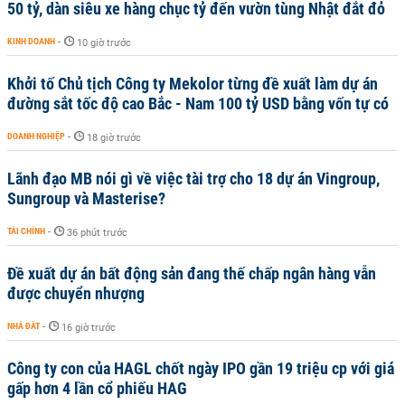
50 tỷ, dàn siêu xe hàng chục tỷ đến vườn tùng Nhật đắt đỏ
KINH DOANH
-
10 giờ trước
Khởi tố Chủ tịch Công ty Mekolor từng đề xuất làm dự án
đường sắt tốc độ cao Bắc - Nam 100 tỷ USD bằng vốn tự có
DOANH NGHIỆP
-
18 giờ trước
Lãnh đạo MB nói gì về việc tài trợ cho 18 dự án Vingroup,
Sungroup và Masterise?
TÀI CHÍNH
-
36 phút trước
Đề xuất dự án bất động sản đang thế chấp ngân hàng vẫn
được chuyển nhượng
NHÀ ĐẤT
-
16 giờ trước
Công ty con của HAGL chốt ngày IPO gần 19 triệu cp với giá
gấp hơn 4 lần cổ phiếu HAG