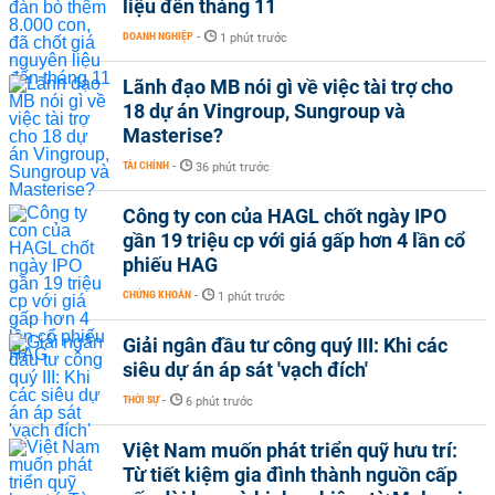
liệu đến tháng 11
DOANH NGHIỆP
-
1 phút trước
Lãnh đạo MB nói gì về việc tài trợ cho
18 dự án Vingroup, Sungroup và
Masterise?
TÀI CHÍNH
-
36 phút trước
Công ty con của HAGL chốt ngày IPO
gần 19 triệu cp với giá gấp hơn 4 lần cổ
phiếu HAG
CHỨNG KHOÁN
-
1 phút trước
Giải ngân đầu tư công quý III: Khi các
siêu dự án áp sát 'vạch đích'
THỜI SỰ
-
6 phút trước
Việt Nam muốn phát triển quỹ hưu trí:
Từ tiết kiệm gia đình thành nguồn cấp