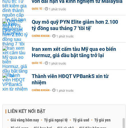
vốn dài hạn và kinh nghiệm từ Malaysia
QUỐC TẾ
-
1 phút trước
Quy mô quỹ PYN Elite giảm hơn 2.100
tỷ đồng sau tháng 7 ‘tồi tệ’
CHỨNG KHOÁN
-
1 phút trước
Iran xem xét cấm tàu Mỹ qua eo biển
Hormuz, giá dầu bật tăng trở lại
QUỐC TẾ
-
1 phút trước
Thành viên HĐQT VPBankS xin từ
nhiệm
CHỨNG KHOÁN
-
1 phút trước
LIÊN KẾT NỔI BẬT
Giá vàng hôm nay
Tỷ giá ngoại tệ
Tỷ giá usd
Tỷ giá yen