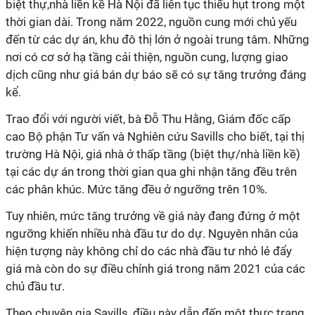
biệt thự,nhà liền kề Hà Nội đã liên tục thiếu hụt trong một
thời gian dài. Trong năm 2022, nguồn cung mới chủ yếu
đến từ các dự án, khu đô thị lớn ở ngoài trung tâm. Những
nơi có cơ sở hạ tầng cải thiện, nguồn cung, lượng giao
dịch cũng như giá bán dự báo sẽ có sự tăng trưởng đáng
kể.
Trao đổi với người viết, bà Đỗ Thu Hằng, Giám đốc cấp
cao Bộ phận Tư vấn và Nghiên cứu Savills cho biết, tại thị
trường Hà Nội, giá nhà ở thấp tầng (biệt thự/nhà liền kề)
tại các dự án trong thời gian qua ghi nhận tăng đều trên
các phân khúc. Mức tăng đều ở ngưỡng trên 10%.
Tuy nhiên, mức tăng trưởng về giá này đang đứng ở một
ngưỡng khiến nhiều nhà đầu tư do dự. Nguyên nhân của
hiện tượng này không chỉ do các nhà đầu tư nhỏ lẻ đẩy
giá mà còn do sự điều chỉnh giá trong năm 2021 của các
chủ đầu tư.
Theo chuyên gia Savills, điều này dẫn đến một thực trạng