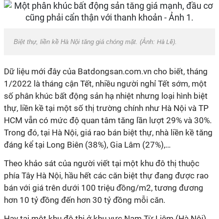
Biệt thự, liền kề Hà Nội tăng giá chóng mặt. (Ảnh:
Hà Lê
).
Dữ liệu mới đây của Batdongsan.com.vn cho biết, tháng
1/2022 là tháng cận Tết, nhiều người nghỉ Tết sớm, một
số phân khúc bất động sản hạ nhiệt nhưng loại hình biệt
thự, liền kề tại một số thị trường chính như Hà Nội và TP
HCM vẫn có mức độ quan tâm tăng lần lượt 29% và 30%.
Trong đó, tại Hà Nội, giá rao bán biệt thự, nhà liền kề tăng
đáng kể tại Long Biên (38%), Gia Lâm (27%),…
Theo khảo sát của người viết tại một khu đô thị thuộc
phía Tây Hà Nội, hầu hết các căn biệt thự đang được rao
bán với giá trên dưới 100 triệu đồng/m2, tương đương
hơn 10 tỷ đồng đến hơn 30 tỷ đồng mỗi căn.
Hay tại một khu đô thị ở khu vực Nam Từ Liêm (Hà Nội),