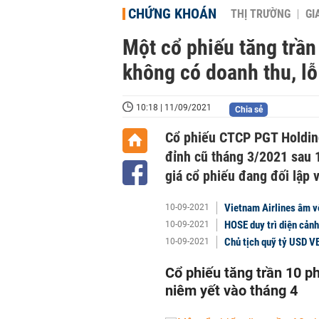
CHỨNG KHOÁN
THỊ TRƯỜNG
GI
Một cổ phiếu tăng trần
không có doanh thu, lỗ
10:18 | 11/09/2021
Chia sẻ
Cổ phiếu CTCP PGT Holding
đỉnh cũ tháng 3/2021 sau 1
giá cổ phiếu đang đối lập 
Vietnam Airlines âm vố
10-09-2021
HOSE duy trì diện cản
10-09-2021
Chủ tịch quỹ tỷ USD VE
10-09-2021
Cổ phiếu tăng trần 10 ph
niêm yết vào tháng 4