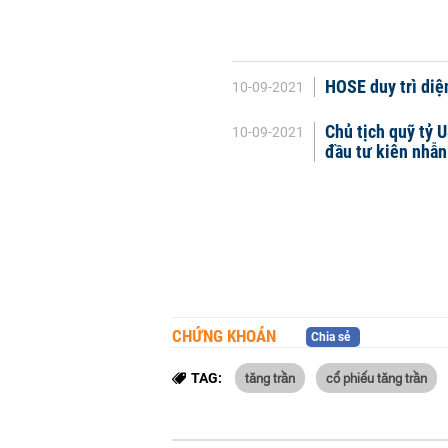
HOSE duy trì di
10-09-2021
Chủ tịch quỹ tỷ 
10-09-2021
đầu tư kiên nhẫn
CHỨNG KHOÁN
Chia sẻ
tăng trần
cổ phiếu tăng trần
TAG: