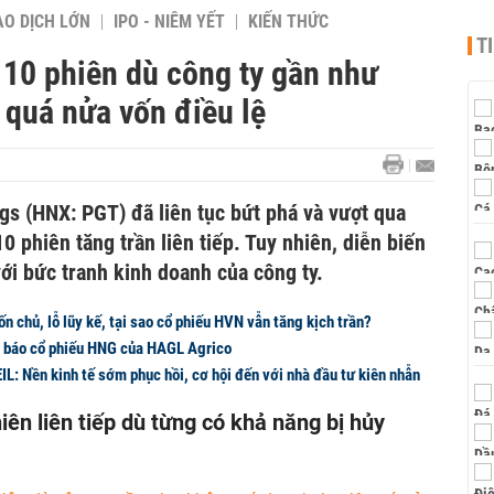
AO DỊCH LỚN
IPO - NIÊM YẾT
KIẾN THỨC
T
 10 phiên dù công ty gần như
 quá nửa vốn điều lệ
s (HNX: PGT) đã liên tục bứt phá và vượt qua
0 phiên tăng trần liên tiếp. Tuy nhiên, diễn biến
với bức tranh kinh doanh của công ty.
n chủ, lỗ lũy kế, tại sao cổ phiếu HVN vẫn tăng kịch trần?
h báo cổ phiếu HNG của HAGL Agrico
IL: Nền kinh tế sớm phục hồi, cơ hội đến với nhà đầu tư kiên nhẫn
iên liên tiếp dù từng có khả năng bị hủy