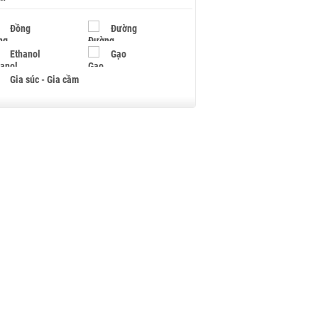
Đồng
Đường
Ethanol
Gạo
Gia súc - Gia cầm
Giấy
Gỗ
Hạt điều
Hồ tiêu - Hạt tiêu
Khí đốt
Kim loại khác
Mắc ca
Muối
Ngũ cốc
Nhựa - Hạt nhựa
Palladium
Phân bón