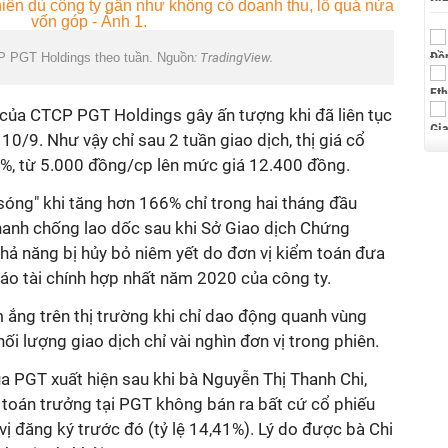
P PGT Holdings theo tuần. Nguồn
: TradingView.
của CTCP PGT Holdings gây ấn tượng khi đã liên tục
 10/9. Như vậy chỉ sau 2 tuần giao dịch, thị giá cổ
%, từ 5.000 đồng/cp lên mức giá 12.400 đồng.
sóng" khi tăng hơn 166% chỉ trong hai tháng đầu
nhanh chống lao dốc sau khi Sở Giao dịch Chứng
hả năng bị hủy bỏ niêm yết do đơn vị kiểm toán đưa
 cáo tài chính hợp nhất năm 2020 của công ty.
 ắng trên thị trường khi chỉ dao động quanh vùng
ối lượng giao dịch chỉ vài nghìn đơn vị trong phiên.
 PGT xuất hiện sau khi bà Nguyễn Thị Thanh Chi,
oán trưởng tại PGT không bán ra bất cứ cổ phiếu
ị đăng ký trước đó (tỷ lệ 14,41%). Lý do được bà Chi