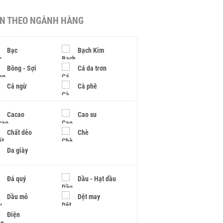
IN THEO NGÀNH HÀNG
Bạc
Bạch Kim
Bông - Sợi
Cá da trơn
Cá ngừ
Cà phê
Cacao
Cao su
Chất dẻo
Chè
Da giày
Đá quý
Dầu - Hạt dầu
Dầu mỏ
Dệt may
Điện