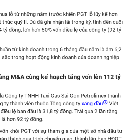
thua lỗ từ những năm trước khiến PGT lỗ lũy kế hơn
 thúc quý II. Dù đã ghi nhận lãi trong kỳ, tính đến cuối
,4 tỷ đồng, lớn hơn 50% vốn điều lệ của công ty (92 tỷ
thuần từ kinh doanh trong 6 tháng đầu năm là âm 6,2
ém sắc trong hoạt động kinh doanh của doanh nghiệp
ảng M&A cùng kế hoạch tăng vốn lên 112 tỷ
n là Công ty TNHH Taxi Gas Sài Gòn Petrolimex thành
g ty thành viên thuộc Tổng công ty
xăng dầu
Việt
iều lệ ban đầu là 31,8 tỷ đồng. Trải qua 2 lần tăng
 là hơn 92 tỷ đồng.
vốn khỏi PGT với sự tham gia của một số nhà đầu tư
n thành quá trình chuyển giao, thành lập ban HĐQT