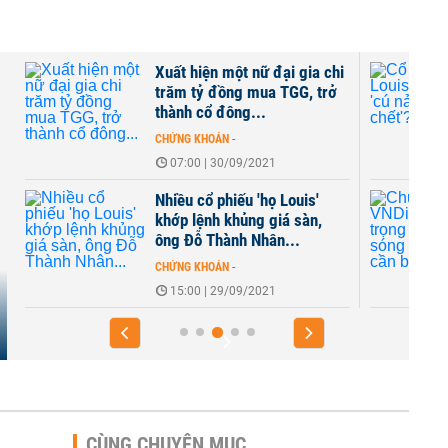
ữ đại gia chi
Cổ đông 'họ Louis' đang chờ
ua TGG, trở
'cú nảy con mèo chết'?
..
CHỨNG KHOÁN
-
08:00 | 28/09/2021
2021
'họ Louis'
Chuyên gia VNDirect: Cẩn
g giá sàn,
trọng khi đu theo sóng đầu
hân...
cơ, cần bảo vệ...
CHỨNG KHOÁN
-
2021
06:00 | 28/09/2021
CÙNG CHUYÊN MỤC