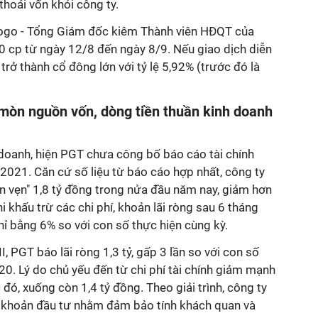
thoái vốn khỏi công ty.
ogo - Tổng Giám đốc kiêm Thành viên HĐQT của
cp từ ngày 12/8 đến ngày 8/9. Nếu giao dịch diễn
trở thành cổ đông lớn với tỷ lệ 5,92% (trước đó là
 mòn nguồn vốn, dòng tiền thuần kinh doanh
 doanh, hiện PGT chưa công bố báo cáo tài chính
2021. Căn cứ số liệu từ báo cáo hợp nhất, công ty
n vẹn" 1,8 tỷ đồng trong nửa đầu năm nay, giảm hơn
 khấu trừ các chi phí, khoản lãi ròng sau 6 tháng
hỉ bằng 6% so với con số thực hiện cùng kỳ.
I, PGT báo lãi ròng 1,3 tỷ, gấp 3 lần so với con số
20. Lý do chủ yếu đến từ chi phí tài chính giảm mạnh
đó, xuống còn 1,4 tỷ đồng. Theo giải trình, công ty
ác khoản đầu tư nhằm đảm bảo tính khách quan và