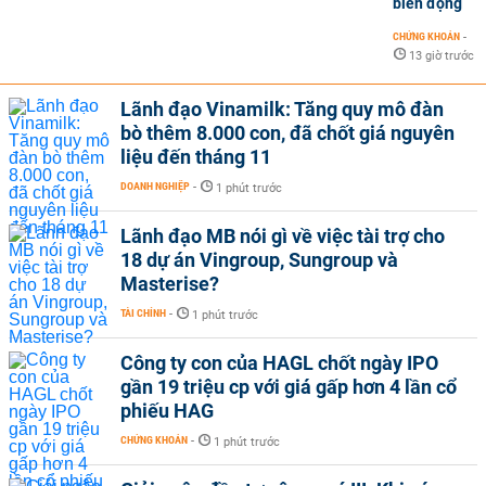
biến động
CHỨNG KHOÁN
-
13 giờ trước
Lãnh đạo Vinamilk: Tăng quy mô đàn
bò thêm 8.000 con, đã chốt giá nguyên
liệu đến tháng 11
DOANH NGHIỆP
-
1 phút trước
Lãnh đạo MB nói gì về việc tài trợ cho
18 dự án Vingroup, Sungroup và
Masterise?
TÀI CHÍNH
-
1 phút trước
Công ty con của HAGL chốt ngày IPO
gần 19 triệu cp với giá gấp hơn 4 lần cổ
phiếu HAG
CHỨNG KHOÁN
-
1 phút trước