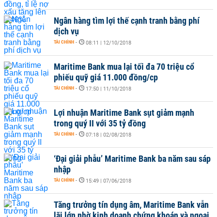
Ngân hàng tìm lợi thế cạnh tranh bằng phí
dịch vụ
TÀI CHÍNH
-
08:11 | 12/10/2018
Maritime Bank mua lại tối đa 70 triệu cổ
phiếu quỹ giá 11.000 đồng/cp
TÀI CHÍNH
-
17:50 | 11/10/2018
Lợi nhuận Maritime Bank sụt giảm mạnh
trong quý II với 35 tỷ đồng
TÀI CHÍNH
-
07:18 | 02/08/2018
‘Đại giải phẫu’ Maritime Bank ba năm sau sáp
nhập
TÀI CHÍNH
-
15:49 | 07/06/2018
Tăng trưởng tín dụng âm, Maritime Bank vẫn
lãi lớn nhờ kinh doanh chứng khoán và ngoại