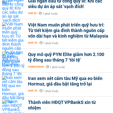
Giải ngân đầu tư công quý III: Khi các
siêu dự án áp sát 'vạch đích'
THỜI SỰ
-
1 phút trước
Việt Nam muốn phát triển quỹ hưu trí:
Từ tiết kiệm gia đình thành nguồn cấp
vốn dài hạn và kinh nghiệm từ Malaysia
QUỐC TẾ
-
1 phút trước
Quy mô quỹ PYN Elite giảm hơn 2.100
tỷ đồng sau tháng 7 ‘tồi tệ’
CHỨNG KHOÁN
-
1 phút trước
Iran xem xét cấm tàu Mỹ qua eo biển
Hormuz, giá dầu bật tăng trở lại
QUỐC TẾ
-
1 phút trước
Thành viên HĐQT VPBankS xin từ
nhiệm