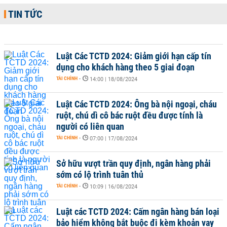
TIN TỨC
Luật Các TCTD 2024: Giảm giới hạn cấp tín
dụng cho khách hàng theo 5 giai đoạn
TÀI CHÍNH
-
14:00 | 18/08/2024
Luật Các TCTD 2024: Ông bà nội ngoại, cháu
ruột, chú dì cô bác ruột đều được tính là
người có liên quan
TÀI CHÍNH
-
07:00 | 17/08/2024
Sở hữu vượt trần quy định, ngân hàng phải
sớm có lộ trình tuân thủ
TÀI CHÍNH
-
10:09 | 16/08/2024
Luật các TCTD 2024: Cấm ngân hàng bán loại
bảo hiểm không bắt buộc đi kèm khoản vay