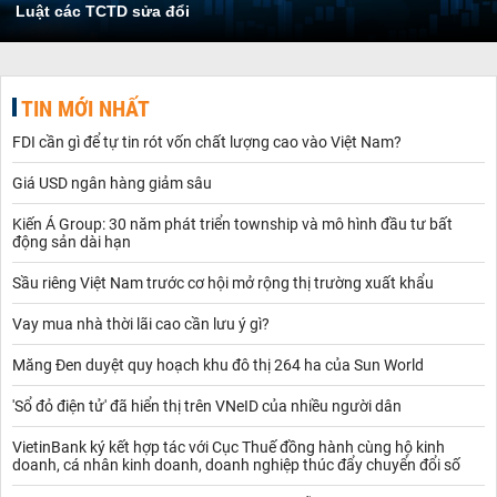
Luật các TCTD sửa đổi
TIN MỚI NHẤT
FDI cần gì để tự tin rót vốn chất lượng cao vào Việt Nam?
Giá USD ngân hàng giảm sâu
Kiến Á Group: 30 năm phát triển township và mô hình đầu tư bất
động sản dài hạn
Sầu riêng Việt Nam trước cơ hội mở rộng thị trường xuất khẩu
Vay mua nhà thời lãi cao cần lưu ý gì?
Măng Đen duyệt quy hoạch khu đô thị 264 ha của Sun World
'Sổ đỏ điện tử' đã hiển thị trên VNeID của nhiều người dân
VietinBank ký kết hợp tác với Cục Thuế đồng hành cùng hộ kinh
doanh, cá nhân kinh doanh, doanh nghiệp thúc đẩy chuyển đổi số