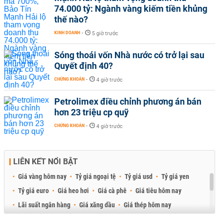
74.000 tỷ: Ngành vàng kiếm tiền khủng
thế nào?
KINH DOANH
-
5 giờ trước
Sóng thoái vốn Nhà nước có trở lại sau
Quyết định 40?
CHỨNG KHOÁN
-
4 giờ trước
Petrolimex điều chỉnh phương án bán
hơn 23 triệu cp quỹ
CHỨNG KHOÁN
-
4 giờ trước
LIÊN KẾT NỔI BẬT
Giá vàng hôm nay
Tỷ giá ngoại tệ
Tỷ giá usd
Tỷ giá yen
Tỷ giá euro
Giá heo hơi
Giá cà phê
Giá tiêu hôm nay
Lãi suất ngân hàng
Giá xăng dầu
Giá thép hôm nay
Giá sầu riêng
Giá thịt heo
Giá gạo
Giá cao su