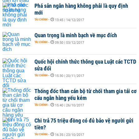
Phá sản ngân hàng không phải là quy định
mới
TÀI CHÍNH
-
13:45 | 14/12/2017
Quan trọng là minh bạch về mục đích
TÀI CHÍNH
-
09:50 | 03/12/2017
Quốc hội chính thức thông qua Luật các TCTD
sửa đổi
TÀI CHÍNH
-
15:30 | 20/11/2017
Thống đốc than cán bộ từ chối tham gia tái cơ
cấu ngân hàng yếu kém
TÀI CHÍNH
-
15:40 | 26/10/2017
Chi trả 75 triệu đồng có đủ bảo vệ người gửi
tiền?
TÀI CHÍNH
-
16:35 | 23/10/2017