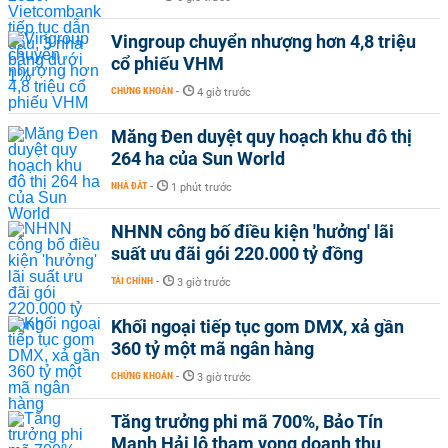
Vingroup chuyển nhượng hơn 4,8 triệu
cổ phiếu VHM
CHỨNG KHOÁN
-
4 giờ trước
Măng Đen duyệt quy hoạch khu đô thị
264 ha của Sun World
NHÀ ĐẤT
-
1 phút trước
NHNN công bố điều kiện 'hưởng' lãi
suất ưu đãi gói 220.000 tỷ đồng
TÀI CHÍNH
-
3 giờ trước
Khối ngoại tiếp tục gom DMX, xả gần
360 tỷ một mã ngân hàng
CHỨNG KHOÁN
-
3 giờ trước
Tăng trưởng phi mã 700%, Bảo Tín
Mạnh Hải lộ tham vọng doanh thu