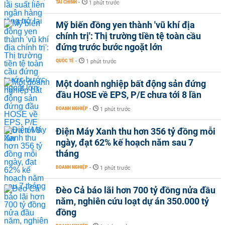
TÀI CHÍNH
-
1 phút trước
Mỹ biến đồng yen thành 'vũ khí địa
chính trị': Thị trường tiền tệ toàn cầu
đứng trước bước ngoặt lớn
QUỐC TẾ
-
1 phút trước
Một doanh nghiệp bất động sản đứng
đầu HOSE về EPS, P/E chưa tới 8 lần
DOANH NGHIỆP
-
1 phút trước
Điện Máy Xanh thu hơn 356 tỷ đồng mỗi
ngày, đạt 62% kế hoạch năm sau 7
tháng
DOANH NGHIỆP
-
1 phút trước
Đèo Cả báo lãi hơn 700 tỷ đồng nửa đầu
năm, nghiên cứu loạt dự án 350.000 tỷ
đồng