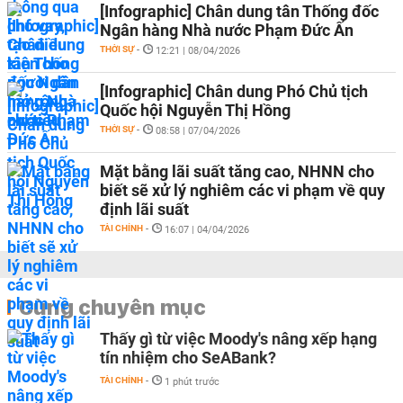
[Infographic] Chân dung tân Thống đốc
Ngân hàng Nhà nước Phạm Đức Ấn
THỜI SỰ
-
12:21 | 08/04/2026
[Infographic] Chân dung Phó Chủ tịch
Quốc hội Nguyễn Thị Hồng
THỜI SỰ
-
08:58 | 07/04/2026
Mặt bằng lãi suất tăng cao, NHNN cho
biết sẽ xử lý nghiêm các vi phạm về quy
định lãi suất
TÀI CHÍNH
-
16:07 | 04/04/2026
Cùng chuyên mục
Thấy gì từ việc Moody's nâng xếp hạng
tín nhiệm cho SeABank?
TÀI CHÍNH
-
1 phút trước