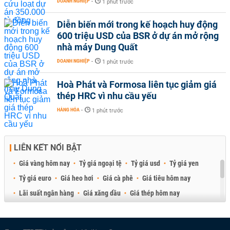
DOANH NGHIỆP
-
1 phút trước
Diễn biến mới trong kế hoạch huy động
600 triệu USD của BSR ở dự án mở rộng
nhà máy Dung Quất
DOANH NGHIỆP
-
1 phút trước
Hoà Phát và Formosa liên tục giảm giá
thép HRC vì nhu cầu yếu
HÀNG HÓA
-
1 phút trước
LIÊN KẾT NỔI BẬT
Giá vàng hôm nay
Tỷ giá ngoại tệ
Tỷ giá usd
Tỷ giá yen
Tỷ giá euro
Giá heo hơi
Giá cà phê
Giá tiêu hôm nay
Lãi suất ngân hàng
Giá xăng dầu
Giá thép hôm nay
Giá sầu riêng
Giá thịt heo
Giá gạo
Giá cao su
Best Retail Brokers
Diễn đàn đầu tư Việt Nam 2026