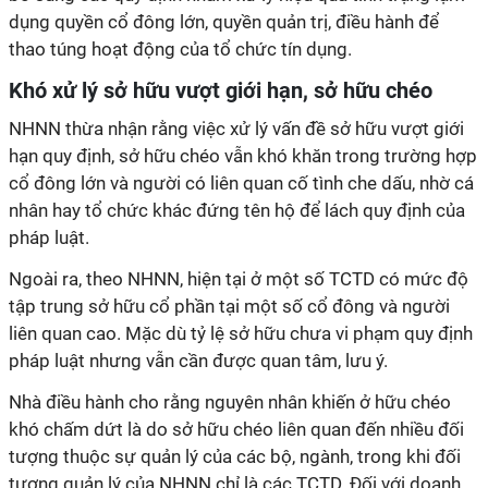
dụng quyền cổ đông lớn, quyền quản trị, điều hành để
thao túng hoạt động của tổ chức tín dụng.
Khó xử lý sở hữu vượt giới hạn, sở hữu chéo
NHNN thừa nhận rằng việc xử lý vấn đề sở hữu vượt giới
hạn quy định, sở hữu chéo vẫn khó khăn trong trường hợp
cổ đông lớn và người có liên quan cố tình che dấu, nhờ cá
nhân hay tổ chức khác đứng tên hộ để lách quy định của
pháp luật.
Ngoài ra, theo NHNN, hiện tại ở một số TCTD có mức độ
tập trung sở hữu cổ phần tại một số cổ đông và người
liên quan cao. Mặc dù tỷ lệ sở hữu chưa vi phạm quy định
pháp luật nhưng vẫn cần được quan tâm, lưu ý.
Nhà điều hành cho rằng nguyên nhân khiến ở hữu chéo
khó chấm dứt là do sở hữu chéo liên quan đến nhiều đối
tượng thuộc sự quản lý của các bộ, ngành, trong khi đối
tượng quản lý của NHNN chỉ là các TCTD. Đối với doanh