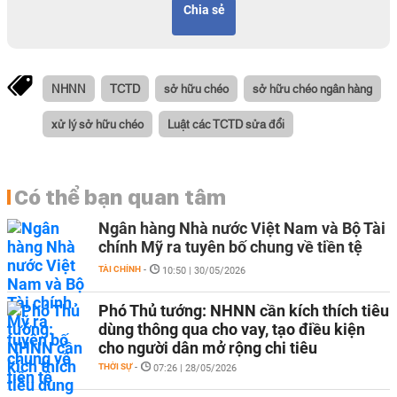
Chia sẻ
NHNN
TCTD
sở hữu chéo
sở hữu chéo ngân hàng
xử lý sở hữu chéo
Luật các TCTD sửa đổi
Có thể bạn quan tâm
Ngân hàng Nhà nước Việt Nam và Bộ Tài
chính Mỹ ra tuyên bố chung về tiền tệ
TÀI CHÍNH
-
10:50 | 30/05/2026
Phó Thủ tướng: NHNN cần kích thích tiêu
dùng thông qua cho vay, tạo điều kiện
cho người dân mở rộng chi tiêu
THỜI SỰ
-
07:26 | 28/05/2026