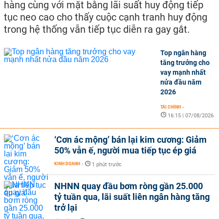
hàng cùng với mặt bằng lãi suất huy động tiếp
tục neo cao cho thấy cuộc cạnh tranh huy động
trong hệ thống vẫn tiếp tục diễn ra gay gắt.
Top ngân hàng
tăng trưởng cho
vay mạnh nhất
nửa đầu năm
2026
TÀI CHÍNH
-
16:15 | 07/08/2026
‘Cơn ác mộng’ bán lại kim cương: Giảm
50% vẫn ế, người mua tiếp tục ép giá
KINH DOANH
-
1 phút trước
NHNN quay đầu bơm ròng gần 25.000
tỷ tuần qua, lãi suất liên ngân hàng tăng
trở lại