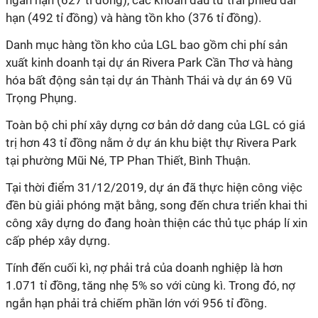
ngắn hạn (627 tỉ đồng), các khoản đầu tư trái phiếu dài
hạn (492 tỉ đồng) và hàng tồn kho (376 tỉ đồng).
Danh mục hàng tồn kho của LGL bao gồm chi phí sản
xuất kinh doanh tại dự án Rivera Park Cần Thơ và hàng
hóa bất động sản tại dự án Thành Thái và dự án 69 Vũ
Trọng Phụng.
Toàn bộ chi phí xây dựng cơ bản dở dang của LGL có giá
trị hơn 43 tỉ đồng nằm ở dự án khu biệt thự Rivera Park
tại phường Mũi Né, TP Phan Thiết, Bình Thuận.
Tại thời điểm 31/12/2019, dự án đã thực hiện công việc
đền bù giải phóng mặt bằng, song đến chưa triển khai thi
công xây dựng do đang hoàn thiện các thủ tục pháp lí xin
cấp phép xây dựng.
Tính đến cuối kì, nợ phải trả của doanh nghiệp là hơn
1.071 tỉ đồng, tăng nhẹ 5% so với cùng kì. Trong đó, nợ
ngắn hạn phải trả chiếm phần lớn với 956 tỉ đồng.