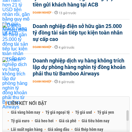
tiền gửi khách hàng tại ACB
DOANH NGHIỆP
-
13 giờ trước
Doanh nghiệp điện sở hữu gần 25.000
tỷ đồng tài sản tiếp tục kiện toàn nhân
sự cấp cao
DOANH NGHIỆP
-
4 giờ trước
Doanh nghiệp dịch vụ hàng không trích
lập dự phòng hàng nghìn tỷ đồng khoản
phải thu từ Bamboo Airways
DOANH NGHIỆP
-
8 giờ trước
LIÊN KẾT NỔI BẬT
Giá vàng hôm nay
Tỷ giá ngoại tệ
Tỷ giá usd
Tỷ giá yen
Tỷ giá euro
Giá heo hơi
Giá cà phê
Giá tiêu hôm nay
Lãi suất ngân hàng
Giá xăng dầu
Giá thép hôm nay