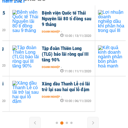
Bệnh viện Quốc tế Thái
Lợi
Nguyên lãi 80 tỉ đồng sau
dầu
9 tháng
III
DOANH NGHIỆP
-
DOANH
10:00 | 13/11/2020
Tập đoàn Thiên Long
Kết
(TLG) báo lãi ròng quí III
phâ
tăng 90%
DOANH
DOANH NGHIỆP
-
11:00 | 11/11/2020
Xăng dầu Thanh Lễ có lãi
trở lại sau hai quí lỗ đậm
DOANH NGHIỆP
-
10:00 | 06/11/2020