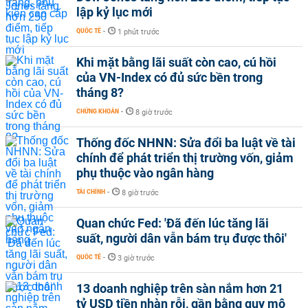
lập kỷ lục mới
QUỐC TẾ
-
1 phút trước
Khi mặt bằng lãi suất còn cao, cú hồi
của VN-Index có đủ sức bền trong
tháng 8?
CHỨNG KHOÁN
-
8 giờ trước
Thống đốc NHNN: Sửa đổi ba luật về tài
chính để phát triển thị trường vốn, giảm
phụ thuộc vào ngân hàng
TÀI CHÍNH
-
8 giờ trước
Quan chức Fed: 'Đã đến lúc tăng lãi
suất, người dân vẫn bám trụ được thôi'
QUỐC TẾ
-
3 giờ trước
13 doanh nghiệp trên sàn nắm hơn 21
tỷ USD tiền nhàn rỗi, gần bằng quy mô