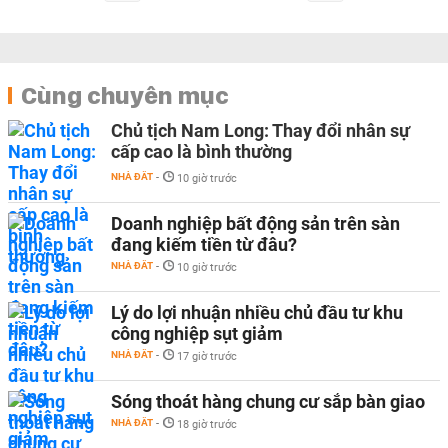
Cùng chuyên mục
Chủ tịch Nam Long: Thay đổi nhân sự
cấp cao là bình thường
NHÀ ĐẤT
-
10 giờ trước
Doanh nghiệp bất động sản trên sàn
đang kiếm tiền từ đâu?
NHÀ ĐẤT
-
10 giờ trước
Lý do lợi nhuận nhiều chủ đầu tư khu
công nghiệp sụt giảm
NHÀ ĐẤT
-
17 giờ trước
Sóng thoát hàng chung cư sắp bàn giao
NHÀ ĐẤT
-
18 giờ trước