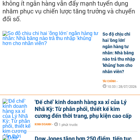
không ít ngân hàng vẫn đẩy mạnh tuyển dụng
nhằm phục vụ chiến lược tăng trưởng và chuyển
đổi số.
So độ chịu chi
hai 'ông lớn'
ngân hàng tư
nhân: Nhà băng
nào trả thu nhập
'khủng' hơn cho
nhân viên?
TÀI CHÍNH
-
10:33 | 28/07/2026
'Đế chế’ kinh doanh hàng xa xỉ của Lý
Nhã Kỳ: Từ phân phối, thiết kế kim
cương đến thời trang, phụ kiện cao cấp
KINH DOANH
-
1 phút trước
Dow Jones tăng hơn 250 điểm, tiếp tục