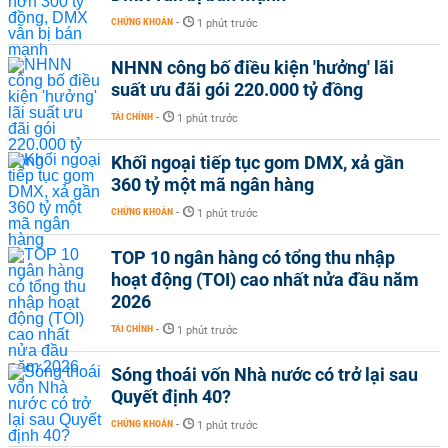
CHỨNG KHOÁN
-
1 phút trước
NHNN công bố điều kiện 'hưởng' lãi
suất ưu đãi gói 220.000 tỷ đồng
TÀI CHÍNH
-
1 phút trước
Khối ngoại tiếp tục gom DMX, xả gần
360 tỷ một mã ngân hàng
CHỨNG KHOÁN
-
1 phút trước
TOP 10 ngân hàng có tổng thu nhập
hoạt động (TOI) cao nhất nửa đầu năm
2026
TÀI CHÍNH
-
1 phút trước
Sóng thoái vốn Nhà nước có trở lại sau
Quyết định 40?
CHỨNG KHOÁN
-
1 phút trước