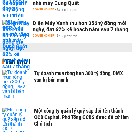
nhà máy Dung Quất
DOANH NGHIỆP
-
5 giờ trước
Điện Máy Xanh thu hơn 356 tỷ đồng mỗi
ngày, đạt 62% kế hoạch năm sau 7 tháng
DOANH NGHIỆP
-
5 giờ trước
Tin mới
Tự doanh mua ròng hơn 300 tỷ đồng, DMX
vẫn bị bán mạnh
Một công ty quản lý quỹ sắp đổi tên thành
OCB Capital, Phó Tổng OCBS được đề cử làm
Chủ tịch