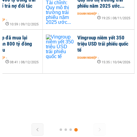
ể trả nợ đối tác
phiếu năm 2025 ước...
DOANH NGHIỆP
-
19:25 | 08/11/2025
HIỆP
-
10:59 | 09/12/2025
rp đã mua lại
Vingroup niêm yết 350
hạn 800 tỷ đồng
triệu USD trái phiếu quốc
iếu
tế
HIỆP
-
DOANH NGHIỆP
-
08:41 | 08/12/2025
15:35 | 10/04/2026