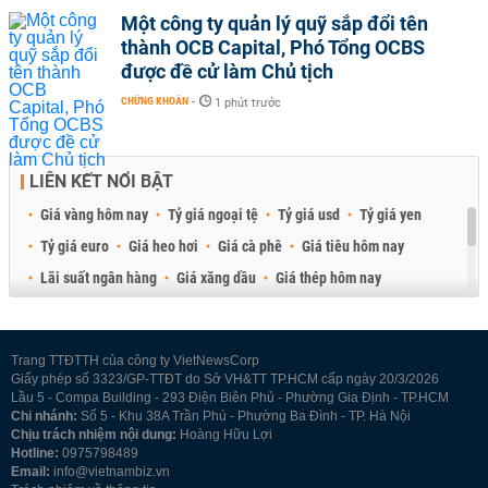
Một công ty quản lý quỹ sắp đổi tên
thành OCB Capital, Phó Tổng OCBS
được đề cử làm Chủ tịch
CHỨNG KHOÁN
-
1 phút trước
LIÊN KẾT NỔI BẬT
Giá vàng hôm nay
Tỷ giá ngoại tệ
Tỷ giá usd
Tỷ giá yen
Tỷ giá euro
Giá heo hơi
Giá cà phê
Giá tiêu hôm nay
Lãi suất ngân hàng
Giá xăng dầu
Giá thép hôm nay
Giá sầu riêng
Giá thịt heo
Giá gạo
Giá cao su
Best Retail Brokers
Diễn đàn đầu tư Việt Nam 2026
Trang TTĐTTH của công ty VietNewsCorp
Giấy phép số 3323/GP-TTĐT do Sở VH&TT TP.HCM cấp ngày 20/3/2026
Lầu 5 - Compa Building - 293 Điện Biên Phủ - Phường Gia Định - TP.HCM
Chi nhánh:
Số 5 - Khu 38A Trần Phú - Phường Ba Đình - TP. Hà Nội
Chịu trách nhiệm nội dung:
Hoàng Hữu Lợi
Hotline:
0975798489
Email:
info@vietnambiz.vn