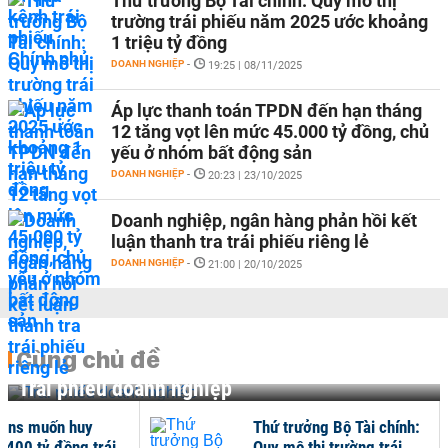
Thứ trưởng Bộ Tài chính: Quy mô thị
trường trái phiếu năm 2025 ước khoảng
1 triệu tỷ đồng
DOANH NGHIỆP
-
19:25 | 08/11/2025
Áp lực thanh toán TPDN đến hạn tháng
12 tăng vọt lên mức 45.000 tỷ đồng, chủ
yếu ở nhóm bất động sản
DOANH NGHIỆP
-
20:23 | 23/10/2025
Doanh nghiệp, ngân hàng phản hồi kết
luận thanh tra trái phiếu riêng lẻ
DOANH NGHIỆP
-
21:00 | 20/10/2025
Cùng chủ đề
Trái phiếu doanh nghiệp
ons muốn huy
Thứ trưởng Bộ Tài chính:
.400 tỷ đồng trái
Quy mô thị trường trái