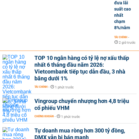
đưa lãi
suất cao
nhất
chạm
8%/năm
TÀI CHÍNH
-
2 giờ trước
TOP 10 ngân hàng có tỷ lệ nợ xấu thấp
nhất 6 tháng đầu năm 2026:
Vietcombank tiếp tục dẫn đầu, 3 nhà
băng dưới 1%
TÀI CHÍNH
-
1 phút trước
Vingroup chuyển nhượng hơn 4,8 triệu
cổ phiếu VHM
CHỨNG KHOÁN
-
1 phút trước
Tự doanh mua ròng hơn 300 tỷ đồng,
DMX vẫn bị bán mạnh