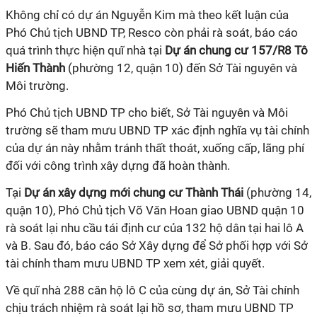
Không chỉ có dự án Nguyễn Kim mà theo kết luận của
Phó Chủ tịch UBND TP, Resco còn phải rà soát, báo cáo
quá trình thực hiện quĩ nhà tại
Dự án chung cư 157/R8 Tô
Hiến Thành
(phường 12, quận 10) đến Sở Tài nguyên và
Môi trường.
Phó Chủ tịch UBND TP cho biết, Sở Tài nguyên và Môi
trường sẽ tham mưu UBND TP xác định nghĩa vụ tài chính
của dự án này nhằm tránh thất thoát, xuống cấp, lãng phí
đối với công trình xây dựng đã hoàn thành.
Tại
Dự án xây dựng mới chung cư Thành Thái
(phường 14,
quận 10), Phó Chủ tịch Võ Văn Hoan giao UBND quận 10
rà soát lại nhu cầu tái định cư của 132 hộ dân tại hai lô A
và B. Sau đó, báo cáo Sở Xây dựng để Sở phối hợp với Sở
tài chính tham mưu UBND TP xem xét, giải quyết.
Về quĩ nhà 288 căn hộ lô C của cùng dự án, Sở Tài chính
chịu trách nhiệm rà soát lại hồ sơ, tham mưu UBND TP