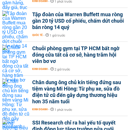
KINH DOANH
-
1 phút trước
Tập đoàn của Warren Buffett mua ròng
gần 20 tỷ USD cổ phiếu, chấm dứt chuỗi
bán ròng 14 quý
QUỐC TẾ
-
1 giờ trước
Chuỗi phòng gym tại TP HCM bất ngờ
đóng cửa tất cả cơ sở, hàng trăm hội
viên bơ vơ
KINH DOANH
-
2 giờ trước
Chân dung ông chủ kín tiếng đứng sau
tiệm vàng Mi Hồng: Từ phụ xe, sửa đồ
điện tử cũ đến gây dựng thương hiệu
hơn 35 năm tuổi
KINH DOANH
-
1 phút trước
SSI Research chỉ ra hai yếu tố quyết
định động lực tăng trưởng nửa cuối