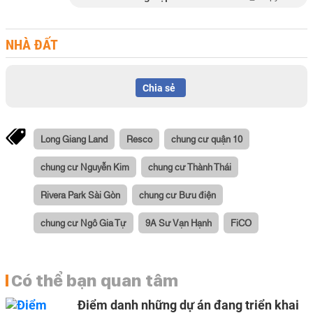
NHÀ ĐẤT
Chia sẻ
Long Giang Land
Resco
chung cư quận 10
chung cư Nguyễn Kim
chung cư Thành Thái
Rivera Park Sài Gòn
chung cư Bưu điện
chung cư Ngô Gia Tự
9A Sư Vạn Hạnh
FiCO
Có thể bạn quan tâm
Điểm danh những dự án đang triển khai