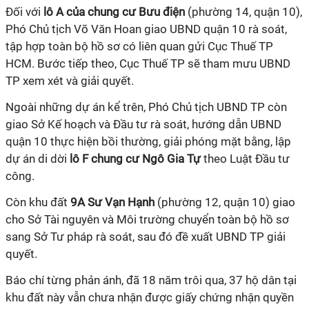
Đối với
lô A của chung cư Bưu điện
(phường 14, quận 10),
Phó Chủ tịch Võ Văn Hoan giao UBND quận 10 rà soát,
tập hợp toàn bộ hồ sơ có liên quan gửi Cục Thuế TP
HCM. Bước tiếp theo, Cục Thuế TP sẽ tham mưu UBND
TP xem xét và giải quyết.
Ngoài những dự án kể trên, Phó Chủ tịch UBND TP còn
giao Sở Kế hoạch và Đầu tư rà soát, hướng dẫn UBND
quận 10 thực hiện bồi thường, giải phóng mặt bằng, lập
dự án di dời
lô F chung cư Ngô Gia Tự
theo Luật Đầu tư
công.
Còn khu đất
9A Sư Vạn Hạnh
(phường 12, quận 10) giao
cho Sở Tài nguyên và Môi trường chuyển toàn bộ hồ sơ
sang Sở Tư pháp rà soát, sau đó đề xuất UBND TP giải
quyết.
Báo chí từng phản ánh, đã 18 năm trôi qua, 37 hộ dân tại
khu đất này vẫn chưa nhận được giấy chứng nhận quyền