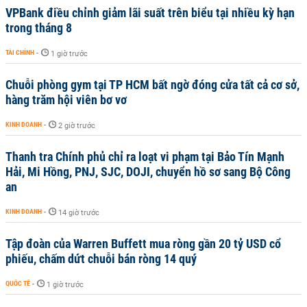
VPBank điều chỉnh giảm lãi suất trên biểu tại nhiều kỳ hạn
trong tháng 8
TÀI CHÍNH
-
1 giờ trước
Chuỗi phòng gym tại TP HCM bất ngờ đóng cửa tất cả cơ sở,
hàng trăm hội viên bơ vơ
KINH DOANH
-
2 giờ trước
Thanh tra Chính phủ chỉ ra loạt vi phạm tại Bảo Tín Mạnh
Hải, Mi Hồng, PNJ, SJC, DOJI, chuyển hồ sơ sang Bộ Công
an
KINH DOANH
-
14 giờ trước
Tập đoàn của Warren Buffett mua ròng gần 20 tỷ USD cổ
phiếu, chấm dứt chuỗi bán ròng 14 quý
QUỐC TẾ
-
1 giờ trước