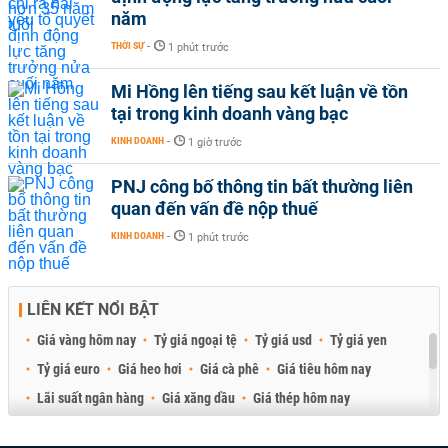
năm
THỜI SỰ
-
1 phút trước
Mi Hồng lên tiếng sau kết luận về tồn
tại trong kinh doanh vàng bạc
KINH DOANH
-
1 giờ trước
PNJ công bố thông tin bất thường liên
quan đến vấn đề nộp thuế
KINH DOANH
-
1 phút trước
LIÊN KẾT NỔI BẬT
Giá vàng hôm nay
Tỷ giá ngoại tệ
Tỷ giá usd
Tỷ giá yen
Tỷ giá euro
Giá heo hơi
Giá cà phê
Giá tiêu hôm nay
Lãi suất ngân hàng
Giá xăng dầu
Giá thép hôm nay
Giá sầu riêng
Giá thịt heo
Giá gạo
Giá cao su