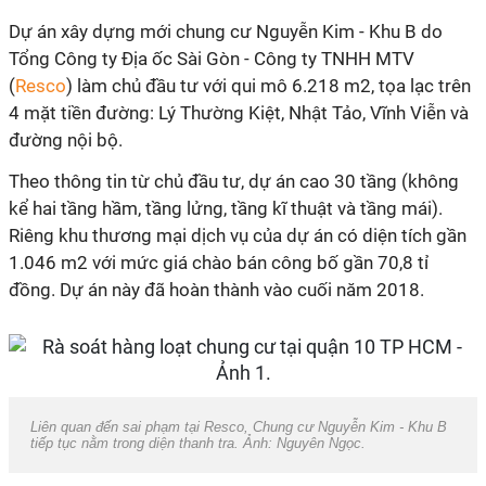
Dự án xây dựng mới chung cư Nguyễn Kim - Khu B do
Tổng Công ty Địa ốc Sài Gòn - Công ty TNHH MTV
(
Resco
) làm chủ đầu tư với qui mô 6.218 m2, tọa lạc trên
4 mặt tiền đường: Lý Thường Kiệt, Nhật Tảo, Vĩnh Viễn và
đường nội bộ.
Theo thông tin từ chủ đầu tư, dự án cao 30 tầng (không
kể hai tầng hầm, tầng lửng, tầng kĩ thuật và tầng mái).
Riêng khu thương mại dịch vụ của dự án có diện tích gần
1.046 m2 với mức giá chào bán công bố gần 70,8 tỉ
đồng. Dự án này đã hoàn thành vào cuối năm 2018.
Liên quan đến sai phạm tại Resco, Chung cư Nguyễn Kim - Khu B
tiếp tục nằm trong diện thanh tra. Ảnh: Nguyên Ngọc.