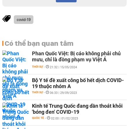
covid-19
Có thể bạn quan tâm
Phan Quốc Việt: Bị cáo không phải chủ
mưu, chỉ là đồng phạm vụ Việt Á
THỜI SỰ
-
21:32 | 15/05/2024
Bộ Y tế đề xuất công bố hết dịch COVID-
19 thuộc nhóm A
THỜI SỰ
-
06:33 | 29/09/2023
Kinh tế Trung Quốc đang dần thoát khỏi
'bóng đen' COVID-19
QUỐC TẾ
-
02:00 | 01/02/2023