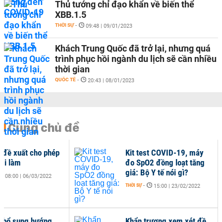
Thủ tướng chỉ đạo khẩn về biến thể
XBB.1.5
THỜI SỰ
-
09:48 | 09/01/2023
Khách Trung Quốc đã trở lại, nhưng quá
trình phục hồi ngành du lịch sẽ cần nhiều
thời gian
QUỐC TẾ
-
20:43 | 08/01/2023
Cùng chủ đề
ế đề xuất cho phép
Kit test COVID-19, máy
 đi làm
đo SpO2 đồng loạt tăng
giá: Bộ Y tế nói gì?
08:00 | 06/03/2022
THỜI SỰ
-
15:00 | 23/02/2022
ế bổ sung hướng
Khẩn trương xem xét đề