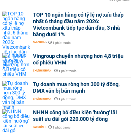
2 giờ trước
TOP 10 ngân hàng có tỷ lệ nợ xấu thấp
nhất 6 tháng đầu năm 2026:
Vietcombank tiếp tục dẫn đầu, 3 nhà
băng dưới 1%
TÀI CHÍNH
-
1 phút trước
Vingroup chuyển nhượng hơn 4,8 triệu
cổ phiếu VHM
CHỨNG KHOÁN
-
1 phút trước
Tự doanh mua ròng hơn 300 tỷ đồng,
DMX vẫn bị bán mạnh
CHỨNG KHOÁN
-
1 phút trước
NHNN công bố điều kiện 'hưởng' lãi
suất ưu đãi gói 220.000 tỷ đồng
TÀI CHÍNH
-
1 phút trước