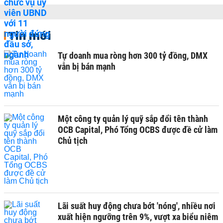
Tin mới
Tự doanh mua ròng hơn 300 tỷ đồng, DMX
vẫn bị bán mạnh
Một công ty quản lý quỹ sắp đổi tên thành
OCB Capital, Phó Tổng OCBS được đề cử làm
Chủ tịch
Lãi suất huy động chưa bớt 'nóng', nhiều nơi
xuất hiện ngưỡng trên 9%, vượt xa biểu niêm