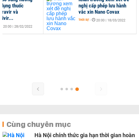
 dụng thuốc
nghị cấp phép lưu hành
iravir và
vắc xin Nano Covax
ivir...
THỜI SỰ
-
20:00 | 18/03/2022
20:00 | 28/02/2022
Cùng chuyên mục
Hà Nội chính thức gia hạn thời gian hoàn