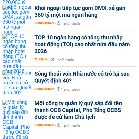
Khối ngoại tiếp tục gom DMX, xả gần
360 tỷ một mã ngân hàng
CHỨNG KHOÁN
-
1 phút trước
TOP 10 ngân hàng có tổng thu nhập
hoạt động (TOI) cao nhất nửa đầu năm
2026
TÀI CHÍNH
-
1 phút trước
Sóng thoái vốn Nhà nước có trở lại sau
Quyết định 40?
CHỨNG KHOÁN
-
1 phút trước
Một công ty quản lý quỹ sắp đổi tên
thành OCB Capital, Phó Tổng OCBS
được đề cử làm Chủ tịch
CHỨNG KHOÁN
-
1 phút trước