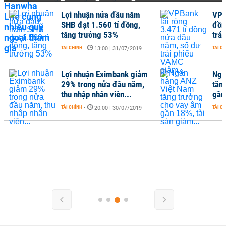
Lợi nhuận nửa đầu năm
VPB
SHB đạt 1.560 tỉ đồng,
đồn
tăng trưởng 53%
trá
TÀI CHÍNH
-
TÀI C
13:00 | 31/07/2019
Lợi nhuận Eximbank giảm
Ngâ
29% trong nửa đầu năm,
tăn
thu nhập nhân viên...
gần
TÀI CHÍNH
-
TÀI C
20:00 | 30/07/2019