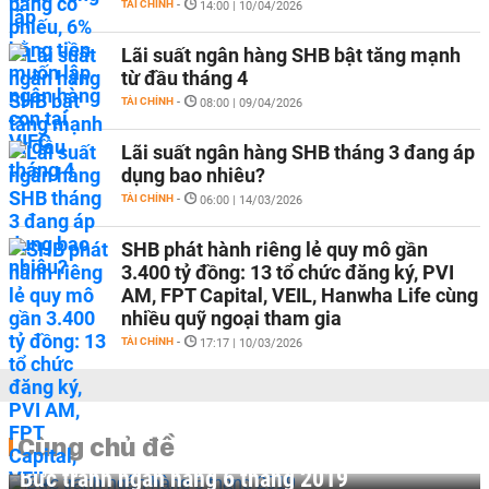
TÀI CHÍNH
-
14:00 | 10/04/2026
Lãi suất ngân hàng SHB bật tăng mạnh
từ đầu tháng 4
TÀI CHÍNH
-
08:00 | 09/04/2026
Lãi suất ngân hàng SHB tháng 3 đang áp
dụng bao nhiêu?
TÀI CHÍNH
-
06:00 | 14/03/2026
SHB phát hành riêng lẻ quy mô gần
3.400 tỷ đồng: 13 tổ chức đăng ký, PVI
AM, FPT Capital, VEIL, Hanwha Life cùng
nhiều quỹ ngoại tham gia
TÀI CHÍNH
-
17:17 | 10/03/2026
Cùng chủ đề
Bức tranh ngân hàng 6 tháng 2019