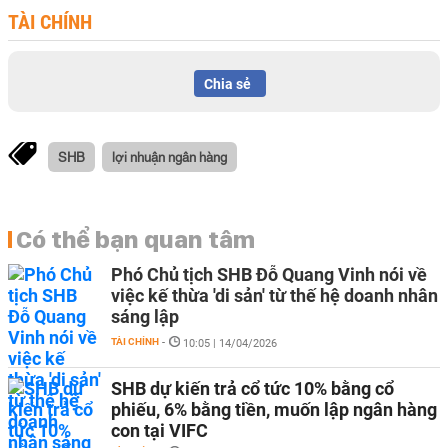
TÀI CHÍNH
Chia sẻ
SHB
lợi nhuận ngân hàng
Có thể bạn quan tâm
Phó Chủ tịch SHB Đỗ Quang Vinh nói về
việc kế thừa 'di sản' từ thế hệ doanh nhân
sáng lập
TÀI CHÍNH
-
10:05 | 14/04/2026
SHB dự kiến trả cổ tức 10% bằng cổ
phiếu, 6% bằng tiền, muốn lập ngân hàng
con tại VIFC