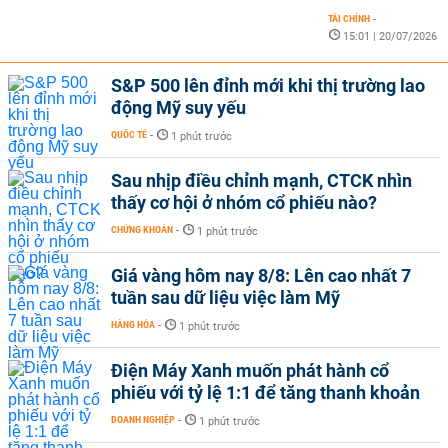
TÀI CHÍNH
-
15:01 | 20/07/2026
S&P 500 lên đỉnh mới khi thị trường lao
động Mỹ suy yếu
QUỐC TẾ
-
1 phút trước
Sau nhịp điều chỉnh mạnh, CTCK nhìn
thấy cơ hội ở nhóm cổ phiếu nào?
CHỨNG KHOÁN
-
1 phút trước
Giá vàng hôm nay 8/8: Lên cao nhất 7
tuần sau dữ liệu việc làm Mỹ
HÀNG HÓA
-
1 phút trước
Điện Máy Xanh muốn phát hành cổ
phiếu với tỷ lệ 1:1 để tăng thanh khoản
DOANH NGHIỆP
-
1 phút trước