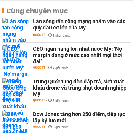
Cùng chuyên mục
Làn sóng tấn công mạng nhằm vào các
quỹ đầu cơ lớn của Mỹ
QUỐC TẾ
-
1 phút trước
CEO ngân hàng lớn nhất nước Mỹ: ‘Nợ
margin đang ở mức cao nhất mọi thời
đại’
QUỐC TẾ
-
4 giờ trước
Trung Quốc tung đòn đáp trả, siết xuất
khẩu drone và trừng phạt doanh nghiệp
Mỹ
QUỐC TẾ
-
6 giờ trước
Dow Jones tăng hơn 250 điểm, tiếp tục
lập kỷ lục mới
QUỐC TẾ
-
8 giờ trước