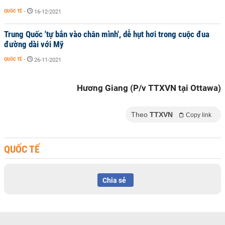
QUỐC TẾ
-
16-12-2021
Trung Quốc 'tự bắn vào chân mình', dễ hụt hơi trong cuộc đua
đường dài với Mỹ
QUỐC TẾ
-
26-11-2021
Hương Giang (P/v TTXVN tại Ottawa)
Theo
TTXVN
Copy link
QUỐC TẾ
Chia sẻ