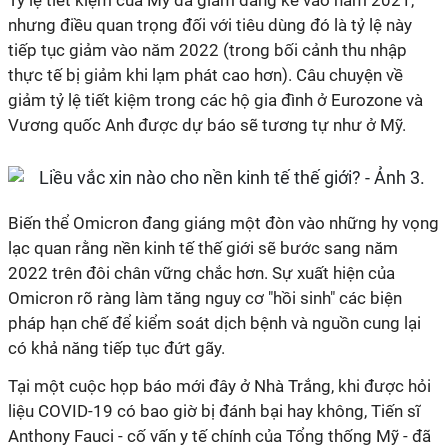
Tỷ lệ tiết kiệm của Mỹ đã giảm đáng kể vào năm 2021,
nhưng điều quan trọng đối với tiêu dùng đó là tỷ lệ này
tiếp tục giảm vào năm 2022 (trong bối cảnh thu nhập
thực tế bị giảm khi lạm phát cao hơn). Câu chuyện về
giảm tỷ lệ tiết kiệm trong các hộ gia đình ở Eurozone và
Vương quốc Anh được dự báo sẽ tương tự như ở Mỹ.
Biến thể Omicron đang giáng một đòn vào những hy vọng
lạc quan rằng nền kinh tế thế giới sẽ bước sang năm
2022 trên đôi chân vững chắc hơn. Sự xuất hiện của
Omicron rõ ràng làm tăng nguy cơ "hồi sinh" các biện
pháp hạn chế để kiểm soát dịch bệnh và nguồn cung lại
có khả năng tiếp tục đứt gãy.
Tại một cuộc họp báo mới đây ở Nhà Trắng, khi được hỏi
liệu COVID-19 có bao giờ bị đánh bại hay không, Tiến sĩ
Anthony Fauci - cố vấn y tế chính của Tổng thống Mỹ - đã