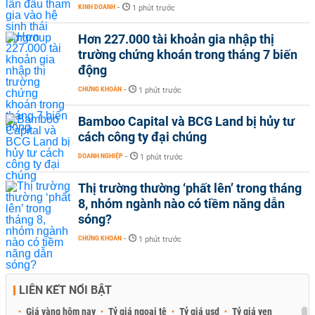
KINH DOANH
-
1 phút trước
Hơn 227.000 tài khoản gia nhập thị
trường chứng khoán trong tháng 7 biến
động
CHỨNG KHOÁN
-
1 phút trước
Bamboo Capital và BCG Land bị hủy tư
cách công ty đại chúng
DOANH NGHIỆP
-
1 phút trước
Thị trường thường ‘phất lên’ trong tháng
8, nhóm ngành nào có tiềm năng dẫn
sóng?
CHỨNG KHOÁN
-
1 phút trước
LIÊN KẾT NỔI BẬT
Giá vàng hôm nay
Tỷ giá ngoại tệ
Tỷ giá usd
Tỷ giá yen