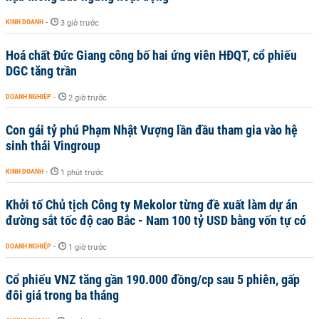
KINH DOANH
-
3 giờ trước
Hoá chất Đức Giang công bố hai ứng viên HĐQT, cổ phiếu
DGC tăng trần
DOANH NGHIỆP
-
2 giờ trước
Con gái tỷ phú Phạm Nhật Vượng lần đầu tham gia vào hệ
sinh thái Vingroup
KINH DOANH
-
1 phút trước
Khởi tố Chủ tịch Công ty Mekolor từng đề xuất làm dự án
đường sắt tốc độ cao Bắc - Nam 100 tỷ USD bằng vốn tự có
DOANH NGHIỆP
-
1 giờ trước
Cổ phiếu VNZ tăng gần 190.000 đồng/cp sau 5 phiên, gấp
đôi giá trong ba tháng