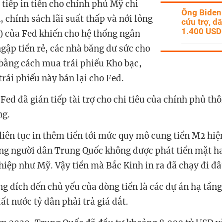
 tiếp in tiền cho chính phủ Mỹ chi
Ông Biden
, chính sách lãi suất thấp và nới lỏng
cứu trợ, d
1.400 USD
) của Fed khiến cho hệ thống ngân
gập tiền rẻ, các nhà băng dư sức cho
bằng cách mua trái phiếu Kho bạc,
rái phiếu này bán lại cho Fed.
Fed đã gián tiếp tài trợ cho chi tiêu của chính phủ th
ng.
liên tục in thêm tiền tới mức quy mô cung tiền M2 hiệ
ng người dân Trung Quốc không được phát tiền mặt 
ghiệp như Mỹ. Vậy tiền mà Bắc Kinh in ra đã chạy đi đ
g đích đến chủ yếu của dòng tiền là các dự án hạ tầng
ất nước tỷ dân phải trả giá đắt.