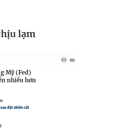
chịu lạm
ng Mỹ (Fed)
iền nhiều hơn
ớc
sao đột nhiên cắt
c?