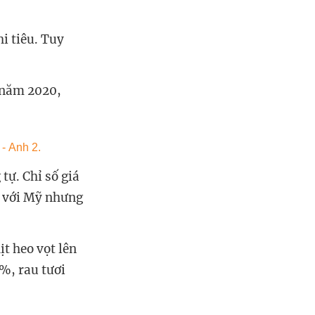
hi tiêu. Tuy
ỳ năm 2020,
tự. Chỉ số giá
o với Mỹ nhưng
t heo vọt lên
7%, rau tươi