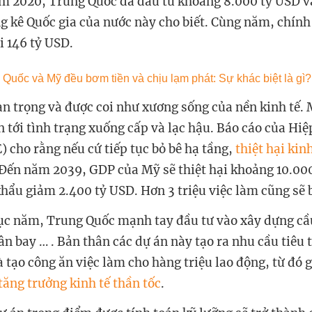
m 2020, Trung Quốc đã đầu tư khoảng 8.000 tỷ USD và
g kê Quốc gia của nước này cho biết. Cùng năm, chính
i 146 tỷ USD.
an trọng và được coi như xương sống của nền kinh tế. 
n tới tình trạng xuống cấp và lạc hậu. Báo cáo của Hiệ
 cho rằng nếu cứ tiếp tục bỏ bê hạ tầng,
thiệt hại kin
 Đến năm 2039, GDP của Mỹ sẽ thiệt hại khoảng 10.00
 khẩu giảm 2.400 tỷ USD. Hơn 3 triệu việc làm cũng sẽ 
ục năm, Trung Quốc mạnh tay đầu tư vào xây dựng cầ
ân bay … . Bản thân các dự án này tạo ra nhu cầu tiêu
à tạo công ăn việc làm cho hàng triệu lao động, từ đó 
tăng trưởng kinh tế thần tốc
.