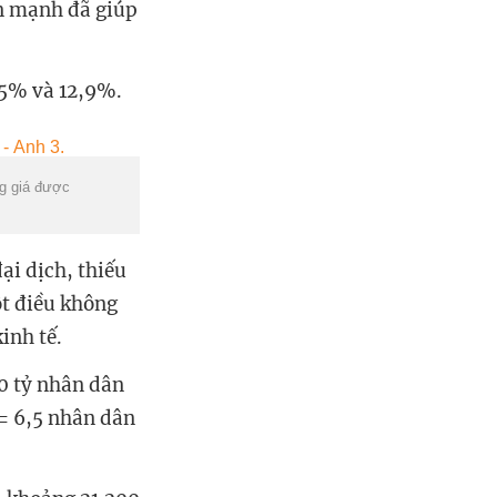
ên mạnh đã giúp
3,5% và 12,9%.
ng giá được
ại dịch, thiếu
ột điều không
inh tế.
0 tỷ nhân dân
 = 6,5 nhân dân