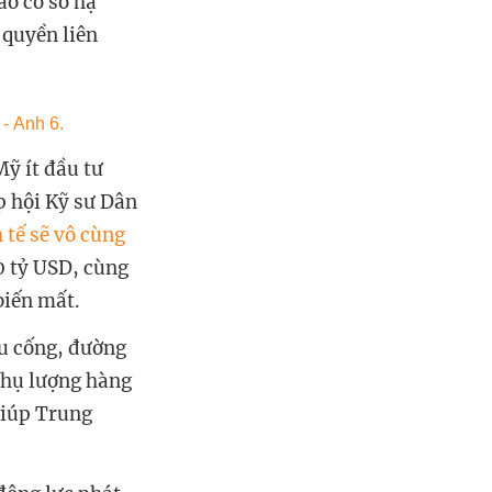
o cơ sở hạ
 quyền liên
Mỹ ít đầu tư
p hội Kỹ sư Dân
h tế sẽ vô cùng
0 tỷ USD, cùng
biến mất.
u cống, đường
 thụ lượng hàng
giúp Trung