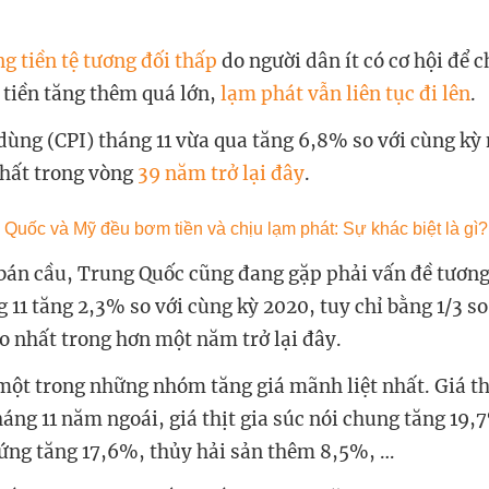
g tiền tệ tương đối thấp
do người dân ít có cơ hội để c
 tiền tăng thêm quá lớn,
lạm phát vẫn liên tục đi lên
.
u dùng (CPI) tháng 11 vừa qua tăng 6,8% so với cùng k
hất trong vòng
39 năm trở lại đây
.
 bán cầu, Trung Quốc cũng đang gặp phải vấn đề tương 
g 11 tăng 2,3% so với cùng kỳ 2020, tuy chỉ bằng 1/3 s
o nhất trong hơn một năm trở lại đây.
ột trong những nhóm tăng giá mãnh liệt nhất. Giá thị
áng 11 năm ngoái, giá thịt gia súc nói chung tăng 19,
ứng tăng 17,6%, thủy hải sản thêm 8,5%, …