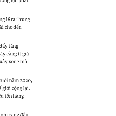
 động lực phát
ng lẽ ra Trung
ài cho đến
 đẩy tăng
ày càng ít giá
c xây xong mà
 cuối năm 2020,
 giới cộng lại.
êu tốn hàng
tình trạng đầu