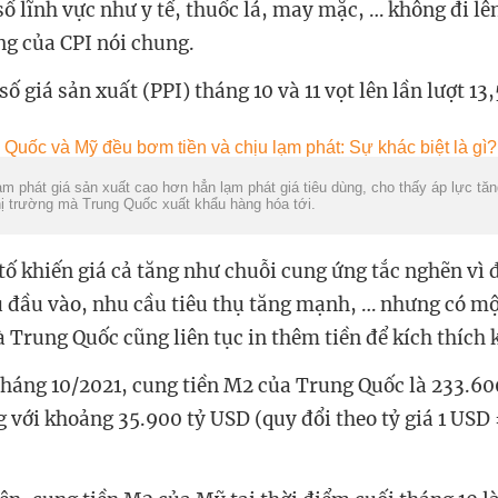
số lĩnh vực như y tế, thuốc lá, may mặc, … không đi l
ng của CPI nói chung.
số giá sản xuất (PPI) tháng 10 và 11 vọt lên lần lượt 1
ạm phát giá sản xuất cao hơn hẳn lạm phát giá tiêu dùng, cho thấy áp lực tă
ị trường mà Trung Quốc xuất khẩu hàng hóa tới.
ố khiến giá cả tăng như chuỗi cung ứng tắc nghẽn vì đ
u đầu vào, nhu cầu tiêu thụ tăng mạnh, … nhưng có m
 Trung Quốc cũng liên tục in thêm tiền để kích thích k
tháng 10/2021, cung tiền M2 của Trung Quốc là 233.60
g với khoảng 35.900 tỷ USD (quy đổi theo tỷ giá 1 USD