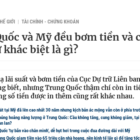
HẾ GIỚI
TÀI CHÍNH - CHỨNG KHOÁN
uốc và Mỹ đều bơm tiền và 
 khác biệt là gì?
ạ lãi suất và bơm tiền của Cục Dự trữ Liên ba
ũng biết, nhưng Trung Quốc thậm chí còn in t
g số tiền được in thêm cũng rất khác nhau.
t tại Mỹ đã lên cao nhất 30 năm nhưng kịch bản ác mộng vẫn còn ở phía trư
hủng hoảng năng lượng ở Trung Quốc: Cầu không tăng, cung không giảm, tại 
àn lan?
uốc 'tự bắn vào chân mình', dễ hụt hơi trong cuộc đua đường dài với Mỹ
ng Quốc giam tiền vào 65 triệu căn nhà hoang, nền kinh tế lấy gì để tăng tố