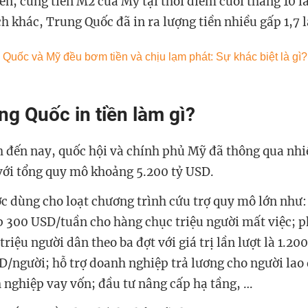
rên, cung tiền M2 của Mỹ tại thời điểm cuối tháng 10 l
h khác, Trung Quốc đã in ra lượng tiền nhiều gấp 1,7 
ng Quốc in tiền làm gì?
h đến nay, quốc hội và chính phủ Mỹ đã thông qua nhi
 với tổng quy mô khoảng 5.200 tỷ USD.
ợc dùng cho loạt chương trình cứu trợ quy mô lớn như:
p 300 USD/tuần cho hàng chục triệu người mất việc; p
riệu người dân theo ba đợt với giá trị lần lượt là 1.20
/người; hỗ trợ doanh nghiệp trả lương cho người lao đ
 nghiệp vay vốn; đầu tư nâng cấp hạ tầng, …