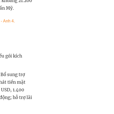
à khoảng 21.200
lần Mỹ.
ều gói kích
 Bổ sung trợ
hát tiền mặt
0 USD, 1.400
ộng; hỗ trợ lãi