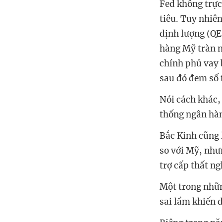
Fed không trực
tiêu. Tuy nhiên
định lượng (QE
hàng Mỹ tràn n
chính phủ vay 
sau đó đem số t
Nói cách khác, 
thống ngân hà
Bắc Kinh cũng 
so với Mỹ, như
trợ cấp thất n
Một trong nhữn
sai lầm khiến đ