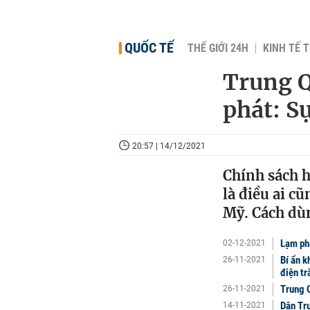
QUỐC TẾ
THẾ GIỚI 24H
KINH TẾ T
Trung Q
phát: Sự
20:57 | 14/12/2021
Chính sách h
là điều ai c
Mỹ. Cách dùn
Lạm phá
02-12-2021
Bí ẩn k
26-11-2021
điện tr
Trung Q
26-11-2021
Dân Tru
14-11-2021