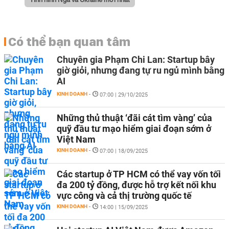
Có thể bạn quan tâm
Chuyên gia Phạm Chi Lan: Startup bây
giờ giỏi, nhưng đang tự ru ngủ mình bằng
AI
KINH DOANH
-
07:00 | 29/10/2025
Những thủ thuật ‘đãi cát tìm vàng’ của
quỹ đầu tư mạo hiểm giai đoạn sớm ở
Việt Nam
KINH DOANH
-
07:00 | 18/09/2025
Các startup ở TP HCM có thể vay vốn tối
đa 200 tỷ đồng, được hỗ trợ kết nối khu
vực công và cả thị trường quốc tế
KINH DOANH
-
14:00 | 15/09/2025