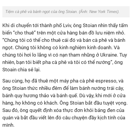
Tiệm cà phê và bánh ngọt của ông Stoian. (Ảnh:
New York Times
).
Khi di chuyển tới thành phố Lviv, ông Stoian nhìn thấy tấm
biển “cho thuê” trên một cửa hàng bán đồ lưu niệm nhỏ.
“Chúng tôi có thể cho thuê cái đó và bán cà phê và bánh
ngọt. Chúng tôi không có kinh nghiệm kinh doanh. Và
chúng tôi hơi lo lắng vì có nạn tham nhũng ở Ukraine. Tuy
nhiên, bạn tôi biết pha cà phê và tôi có thể nướng”, ông
Stoain chia sẻ lại.
Sau cùng, họ đã thuê một máy pha cà phê espresso, và
ông Stoian thức nhiều đêm để làm bánh nướng trái cây,
bánh quy hương thảo và bánh quế. Dù vậy, khi mới ở cửa
hàng, họ không có khách. Ông Stoian bắt đầu tuyệt vọng.
Sau đó, ông quyết định xóa thực đơn khỏi bảng đen của
quán và bắt đầu viết lên đó câu chuyện đầy kịch tính của
mình.