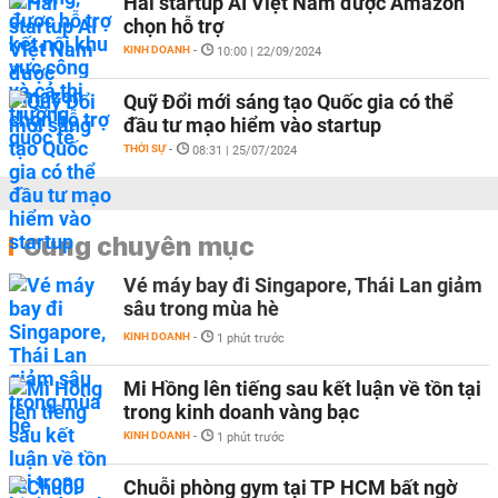
Hai startup AI Việt Nam được Amazon
chọn hỗ trợ
KINH DOANH
-
10:00 | 22/09/2024
Quỹ Đổi mới sáng tạo Quốc gia có thể
đầu tư mạo hiểm vào startup
THỜI SỰ
-
08:31 | 25/07/2024
Cùng chuyên mục
Vé máy bay đi Singapore, Thái Lan giảm
sâu trong mùa hè
KINH DOANH
-
1 phút trước
Mi Hồng lên tiếng sau kết luận về tồn tại
trong kinh doanh vàng bạc
KINH DOANH
-
1 phút trước
Chuỗi phòng gym tại TP HCM bất ngờ