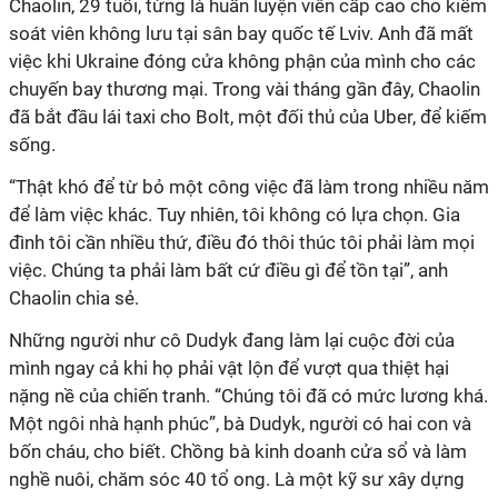
Chaolin, 29 tuổi, từng là huấn luyện viên cấp cao cho kiểm
soát viên không lưu tại sân bay quốc tế Lviv. Anh đã mất
việc khi Ukraine đóng cửa không phận của mình cho các
chuyến bay thương mại. Trong vài tháng gần đây, Chaolin
đã bắt đầu lái taxi cho Bolt, một đối thủ của Uber, để kiếm
sống.
“Thật khó để từ bỏ một công việc đã làm trong nhiều năm
để làm việc khác. Tuy nhiên, tôi không có lựa chọn. Gia
đình tôi cần nhiều thứ, điều đó thôi thúc tôi phải làm mọi
việc. Chúng ta phải làm bất cứ điều gì để tồn tại”, anh
Chaolin chia sẻ.
Những người như cô Dudyk đang làm lại cuộc đời của
mình ngay cả khi họ phải vật lộn để vượt qua thiệt hại
nặng nề của chiến tranh. “Chúng tôi đã có mức lương khá.
Một ngôi nhà hạnh phúc”, bà Dudyk, người có hai con và
bốn cháu, cho biết. Chồng bà kinh doanh cửa sổ và làm
nghề nuôi, chăm sóc 40 tổ ong. Là một kỹ sư xây dựng