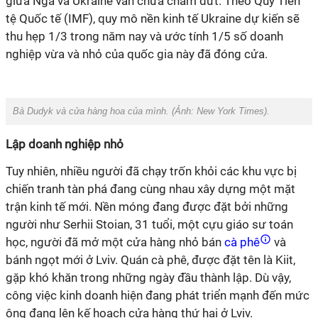
giữa Nga và Ukraine vẫn chưa chấm dứt. Theo Quỹ Tiền
tệ Quốc tế (IMF), quy mô nền kinh tế Ukraine dự kiến ​​sẽ
thu hẹp 1/3 trong năm nay và ước tính 1/5 số doanh
nghiệp vừa và nhỏ của quốc gia này đã đóng cửa.
Bà Dudyk và cửa hàng hoa của mình. (Ảnh:
New York Times
).
Lập doanh nghiệp nhỏ
Tuy nhiên, nhiều người đã chạy trốn khỏi các khu vực bị
chiến tranh tàn phá đang cùng nhau xây dựng một mặt
trận kinh tế mới. Nền móng đang được đặt bởi những
người như Serhii Stoian, 31 tuổi, một cựu giáo sư toán
học, người đã mở một cửa hàng nhỏ bán
cà phê
và
bánh ngọt mới ở Lviv. Quán cà phê, được đặt tên là Kiit,
gặp khó khăn trong những ngày đầu thành lập. Dù vậy,
công việc kinh doanh hiện đang phát triển mạnh đến mức
ông đang lên kế hoạch cửa hàng thứ hai ở Lviv.