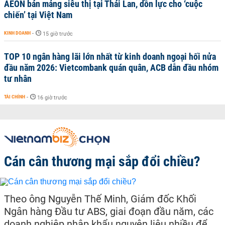
AEON bán mảng siêu thị tại Thái Lan, dồn lực cho ‘cuộc
chiến’ tại Việt Nam
KINH DOANH
-
15 giờ trước
TOP 10 ngân hàng lãi lớn nhất từ kinh doanh ngoại hối nửa
đầu năm 2026: Vietcombank quán quân, ACB dẫn đầu nhóm
tư nhân
TÀI CHÍNH
-
16 giờ trước
Cán cân thương mại sắp đổi chiều?
Theo ông Nguyễn Thế Minh, Giám đốc Khối
Ngân hàng Đầu tư ABS, giai đoạn đầu năm, các
doanh nghiệp nhập khẩu nguyên liệu nhiều để