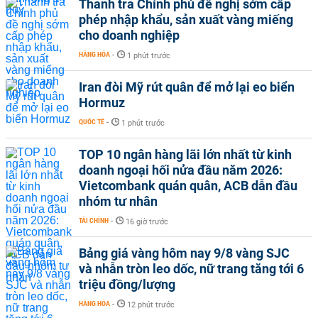
Thanh tra Chính phủ đề nghị sớm cấp
phép nhập khẩu, sản xuất vàng miếng
cho doanh nghiệp
HÀNG HÓA
-
1 phút trước
Iran đòi Mỹ rút quân để mở lại eo biển
Hormuz
QUỐC TẾ
-
1 phút trước
TOP 10 ngân hàng lãi lớn nhất từ kinh
doanh ngoại hối nửa đầu năm 2026:
Vietcombank quán quân, ACB dẫn đầu
nhóm tư nhân
TÀI CHÍNH
-
16 giờ trước
Bảng giá vàng hôm nay 9/8 vàng SJC
và nhẫn tròn leo dốc, nữ trang tăng tới 6
triệu đồng/lượng
HÀNG HÓA
-
12 phút trước