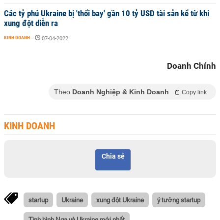
Các tỷ phú Ukraine bị 'thổi bay' gần 10 tỷ USD tài sản kể từ khi
xung đột diễn ra
KINH DOANH
-
07-04-2022
Doanh Chính
Theo
Doanh Nghiệp & Kinh Doanh
Copy link
KINH DOANH
Chia sẻ
startup
Ukraine
xung đột Ukraine
ý tưởng startup
Tình hình Nga và Ukraine mới nhất