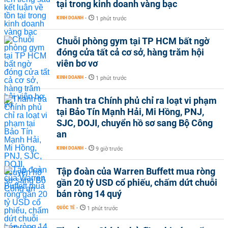
tại trong kinh doanh vàng bạc
KINH DOANH
-
1 phút trước
Chuỗi phòng gym tại TP HCM bất ngờ
đóng cửa tất cả cơ sở, hàng trăm hội
viên bơ vơ
KINH DOANH
-
1 phút trước
Thanh tra Chính phủ chỉ ra loạt vi phạm
tại Bảo Tín Mạnh Hải, Mi Hồng, PNJ,
SJC, DOJI, chuyển hồ sơ sang Bộ Công
an
KINH DOANH
-
9 giờ trước
Tập đoàn của Warren Buffett mua ròng
gần 20 tỷ USD cổ phiếu, chấm dứt chuỗi
bán ròng 14 quý
QUỐC TẾ
-
1 phút trước