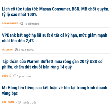
Lịch cổ tức tuần tới: Masan Consumer, BSR, MB chốt quyền,
tỷ lệ cao nhất 100%
DOANH NGHIỆP
-
16 giờ trước
VPBank bất ngờ hạ lãi suất ở tất cả kỳ hạn, mức giảm mạnh
nhất lên đến 2,4%
TÀI CHÍNH
-
1 phút trước
Tập đoàn của Warren Buffett mua ròng gần 20 tỷ USD cổ
phiếu, chấm dứt chuỗi bán ròng 14 quý
QUỐC TẾ
-
1 phút trước
Mi Hồng lên tiếng sau kết luận về tồn tại trong kinh doanh
vàng bạc
KINH DOANH
-
1 phút trước