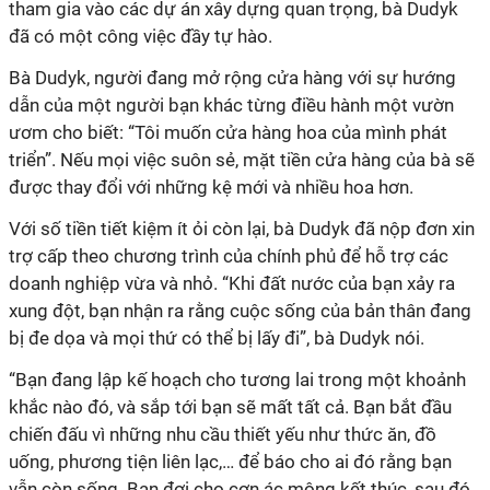
tham gia vào các dự án xây dựng quan trọng, bà Dudyk
đã có một công việc đầy tự hào.
Bà Dudyk, người đang mở rộng cửa hàng với sự hướng
dẫn của một người bạn khác từng điều hành một vườn
ươm cho biết: “Tôi muốn cửa hàng hoa của mình phát
triển”. Nếu mọi việc suôn sẻ, mặt tiền cửa hàng của bà sẽ
được thay đổi với những kệ mới và nhiều hoa hơn.
Với số tiền tiết kiệm ít ỏi còn lại, bà Dudyk đã nộp đơn xin
trợ cấp theo chương trình của chính phủ để hỗ trợ các
doanh nghiệp vừa và nhỏ. “Khi đất nước của bạn xảy ra
xung đột, bạn nhận ra rằng cuộc sống của bản thân đang
bị đe dọa và mọi thứ có thể bị lấy đi”, bà Dudyk nói.
“Bạn đang lập kế hoạch cho tương lai trong một khoảnh
khắc nào đó, và sắp tới bạn sẽ mất tất cả. Bạn bắt đầu
chiến đấu vì những nhu cầu thiết yếu như thức ăn, đồ
uống, phương tiện liên lạc,… để báo cho ai đó rằng bạn
vẫn còn sống. Bạn đợi cho cơn ác mộng kết thúc, sau đó