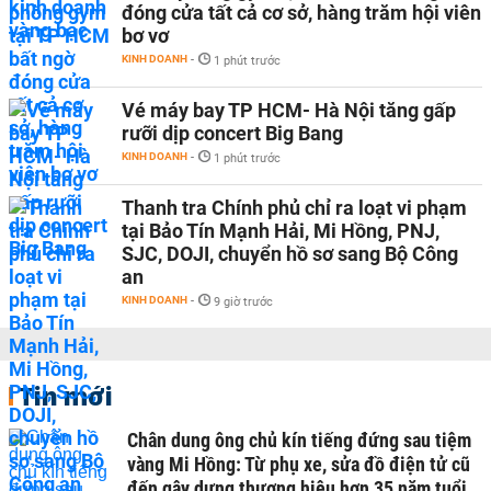
đóng cửa tất cả cơ sở, hàng trăm hội viên
bơ vơ
KINH DOANH
-
1 phút trước
Vé máy bay TP HCM- Hà Nội tăng gấp
rưỡi dịp concert Big Bang
KINH DOANH
-
1 phút trước
Thanh tra Chính phủ chỉ ra loạt vi phạm
tại Bảo Tín Mạnh Hải, Mi Hồng, PNJ,
SJC, DOJI, chuyển hồ sơ sang Bộ Công
an
KINH DOANH
-
9 giờ trước
Tin mới
Chân dung ông chủ kín tiếng đứng sau tiệm
vàng Mi Hồng: Từ phụ xe, sửa đồ điện tử cũ
đến gây dựng thương hiệu hơn 35 năm tuổi