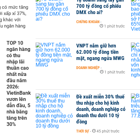
700 tỷ đồng cổ phiếu
òn lại gồm 18 tháng, 24 tháng và 36 tháng có cùng mức lãi
g có mức tăng
DMX cho ai?
i xấp xỉ 37%,
và 2 tuần, lãi suất ngân hàng Saigonbank ổn định ở mức
g khác với
CHỨNG KHOÁN
-
 lãi cuối kỳ.
ấu ngân hàng
1 phút trước
ng có nhiều biến động trong tháng này. Trong đó, lĩnh lãi hàng
5 - 8,25%/năm; lĩnh lãi hàng quý giảm 0,5 - 0,99 điểm %
TOP 10
 giảm 0,41 - 0,92 điểm % xuống 5,37 - 7,87%/năm.
VNPT nắm giữ hơn
ngân hàng
háng, khách hàng còn có thêm phương án gửi tiền tiết kiệm
62.000 tỷ đồng tiền
có thu
,2%/năm.
mặt, ngang ngửa MWG
nhập lãi
thuần cao
DOANH NGHIỆP
-
1 phút trước
nhất nửa
đầu năm
2026:
VietinBank
Đề xuất miễn 30% thuế
vươn lên
thu nhập cho hộ kinh
dẫn đầu, 5
doanh, doanh nghiệp có
nhà băng
doanh thu dưới 10 tỷ
tăng trên
đồng
30%
THỜI SỰ
-
45 phút trước