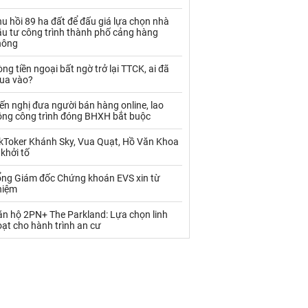
Palladium
Phân bón
u hồi 89 ha đất để đấu giá lựa chọn nhà
Rau - Củ -Quả
Sắt thép
ầu tư công trình thành phố cảng hàng
hông
Sữa
ng tiền ngoại bất ngờ trở lại TTCK, ai đã
ua vào?
Than
Thức ăn chăn nuôi
ến nghị đưa người bán hàng online, lao
ộng công trình đóng BHXH bắt buộc
Thủy hải sản khác
Tôm
ikToker Khánh Sky, Vua Quạt, Hồ Văn Khoa
Vàng
 khởi tố
ổng Giám đốc Chứng khoán EVS xin từ
VLXD khác
Xăng dầu
hiệm
Xi măng - Clynker
ăn hộ 2PN+ The Parkland: Lựa chọn linh
ạt cho hành trình an cư