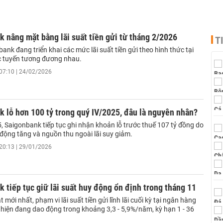
 nâng mặt bằng lãi suất tiền gửi từ tháng 2/2026
T
ank đang triển khai các mức lãi suất tiền gửi theo hình thức tại
c tuyến tương đương nhau.
07:10 | 24/02/2026
 lỗ hơn 100 tỷ trong quý IV/2025, đâu là nguyên nhân?
, Saigonbank tiếp tục ghi nhận khoản lỗ trước thuế 107 tỷ đồng do
 động tăng và nguồn thu ngoài lãi suy giảm.
20:13 | 29/01/2026
 tiếp tục giữ lãi suất huy động ổn định trong tháng 11
 mới nhất, phạm vi lãi suất tiền gửi lĩnh lãi cuối kỳ tại ngân hàng
hiện đang dao động trong khoảng 3,3 - 5,9%/năm, kỳ hạn 1 - 36