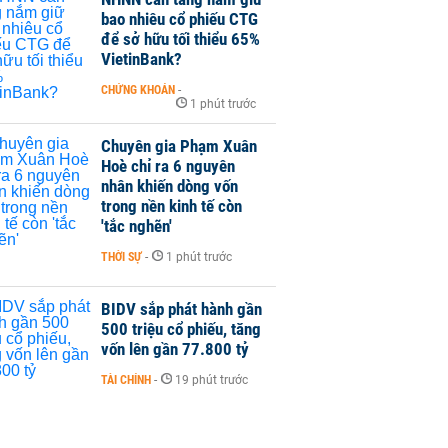
bao nhiêu cổ phiếu CTG
để sở hữu tối thiểu 65%
VietinBank?
CHỨNG KHOÁN
-
1 phút trước
Chuyên gia Phạm Xuân
Hoè chỉ ra 6 nguyên
nhân khiến dòng vốn
trong nền kinh tế còn
'tắc nghẽn'
THỜI SỰ
-
1 phút trước
BIDV sắp phát hành gần
500 triệu cổ phiếu, tăng
vốn lên gần 77.800 tỷ
TÀI CHÍNH
-
19 phút trước