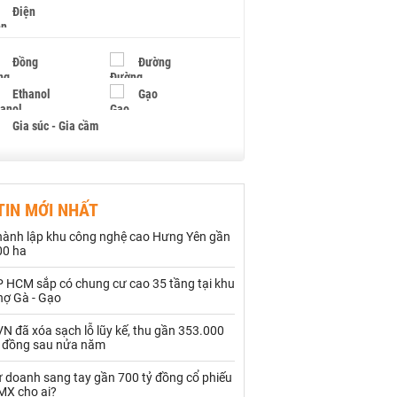
Điện
Đồng
Đường
Ethanol
Gạo
Gia súc - Gia cầm
Giấy
Gỗ
TIN MỚI NHẤT
Hạt điều
Hồ tiêu - Hạt tiêu
hành lập khu công nghệ cao Hưng Yên gần
Khí đốt
00 ha
P HCM sắp có chung cư cao 35 tầng tại khu
Kim loại khác
Mắc ca
hợ Gà - Gạo
Muối
Ngũ cốc
N đã xóa sạch lỗ lũy kế, thu gần 353.000
ỷ đồng sau nửa năm
Nhựa - Hạt nhựa
ự doanh sang tay gần 700 tỷ đồng cổ phiếu
MX cho ai?