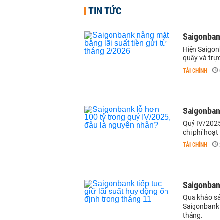
TIN TỨC
Saigonbank
Hiện Saigonb
quầy và trự
TÀI CHÍNH
-
Saigonbank
Quý IV/2025
chi phí hoạt
TÀI CHÍNH
-
Saigonbank
Qua khảo sát
Saigonbank 
tháng.