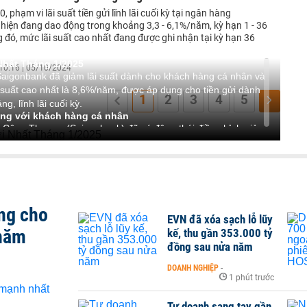
, phạm vi lãi suất tiền gửi lĩnh lãi cuối kỳ tại ngân hàng
hiện đang dao động trong khoảng 3,3 - 6,1%/năm, kỳ hạn 1 - 36
 đó, mức lãi suất cao nhất đang được ghi nhận tại kỳ hạn 36
Nhất Tháng 1/2025
10:16 | 05/10/2024
Saigonbank đã giảm lãi suất dành cho khách hàng cá nhân và
i suất cao nhất là 8,6%/năm, được áp dụng cho tiền gửi dành
1
2
3
4
5
, lĩnh lãi cuối kỳ.
ụng với khách hàng cá nhân
Công Thương (Saigonbank) đã có động thái điều chỉnh giảm
á nhân. Theo đó, mức lãi suất tiền gửi giảm 0,5 - 1%/năm đối
kỳ với kỳ hạn 1 - 36 tháng.
y giảm 0,5 - 1 điểm % so với tháng trước xuống còn 5,5 -
36 tháng, lĩnh lãi cuối kỳ.
háng, 3 tháng, 4 tháng và 5 tháng có lãi suất cùng giảm 0,5
ng cho
 tháng trước.
EVN đã xóa sạch lỗ lũy
 tháng và 8 tháng cùng giảm 1 điểm % xuống cùng mức
 năm
kế, thu gần 353.000 tỷ
 tháng và 11 tháng với mức lãi suất 8%/năm, giảm 0,9 điểm %.
đồng sau nửa năm
đang được ngân hàng ấn định với mức lãi suất lần lượt là
 0,7 điểm % và 0,5 điểm % so với tháng 3.
DOANH NGHIỆP
-
1 phút trước
 đang là mức cao nhất dành cho khách hàng cá nhân ở thời
Tự doanh sang tay gần