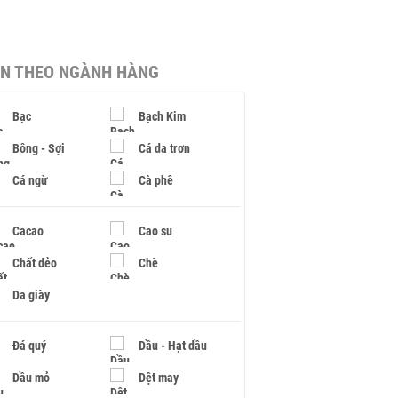
IN THEO NGÀNH HÀNG
Bạc
Bạch Kim
Bông - Sợi
Cá da trơn
Cá ngừ
Cà phê
Cacao
Cao su
Chất dẻo
Chè
Da giày
Đá quý
Dầu - Hạt dầu
Dầu mỏ
Dệt may