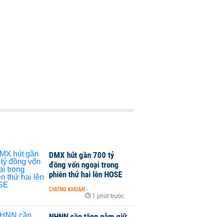
DMX hút gần 700 tỷ
đồng vốn ngoại trong
phiên thứ hai lên HOSE
CHỨNG KHOÁN
-
1 phút trước
NHNN cần tăng nắm giữ