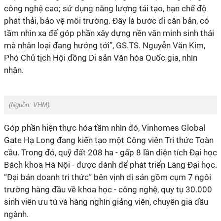
công nghệ cao
;
sử dụng năng lượng tái tạo, hạn chế độ
phát thải, bảo vệ môi trường. Đây là bước đi căn bản, có
tầm nhìn xa để góp phần xây dựng nền văn minh sinh thái
mà nhân loại đang hướng tới”, GS.TS. Nguyễn Văn Kim
,
Phó Chủ tịch Hội đồng Di sản Văn hóa Quốc gia, nhìn
nhận
.
(Nguồn:
VHM
).
Góp phần hiện thực hóa tầm nhìn đó, Vinhomes Global
Gate Hạ Long đang kiến tạo một Công viên Tri thức Toàn
cầu. Trong đó, quỹ
đất
208 ha
- gấp 8 lần diện tích Đại học
Bách khoa Hà Nội - được dành để phát triển
Làng Đại học.
“Đại bản doanh tri thức” bên vịnh di sản gồm cụm 7
ngôi
trường hàng đầu về khoa học
-
công nghệ, quy tụ 30.000
sinh viên ưu tú
và hàng nghìn giảng viên, chuyên gia đầu
ngành
.