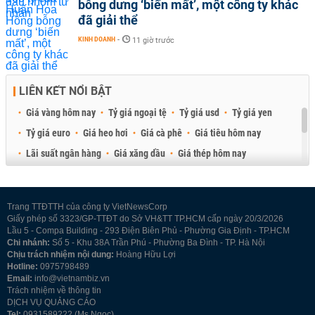
bỗng dưng ‘biến mất’, một công ty khác
đã giải thể
KINH DOANH
-
11 giờ trước
LIÊN KẾT NỔI BẬT
Giá vàng hôm nay
Tỷ giá ngoại tệ
Tỷ giá usd
Tỷ giá yen
Tỷ giá euro
Giá heo hơi
Giá cà phê
Giá tiêu hôm nay
Lãi suất ngân hàng
Giá xăng dầu
Giá thép hôm nay
Giá sầu riêng
Giá thịt heo
Giá gạo
Giá cao su
Best Retail Brokers
Diễn đàn đầu tư Việt Nam 2026
Trang TTĐTTH của công ty VietNewsCorp
Giấy phép số 3323/GP-TTĐT do Sở VH&TT TP.HCM cấp ngày 20/3/2026
Lầu 5 - Compa Building - 293 Điện Biên Phủ - Phường Gia Định - TP.HCM
Chi nhánh:
Số 5 - Khu 38A Trần Phú - Phường Ba Đình - TP. Hà Nội
Chịu trách nhiệm nội dung:
Hoàng Hữu Lợi
Hotline:
0975798489
Email:
info@vietnambiz.vn
Trách nhiệm về thông tin
DỊCH VỤ QUẢNG CÁO
Tel:
0931589222 (Ms Ngọc)