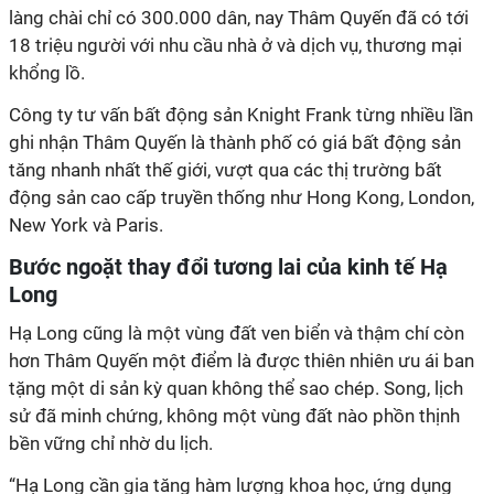
làng chài
chỉ
có 300.000 dân
,
nay Thâm Quyến
đã có tới
18 triệu người với nhu cầu nhà ở và dịch vụ, thương mại
khổng lồ
.
Công ty tư vấn bất động sản Knight Frank từng nhiều lần
ghi nhận Thâm Quyến là thành phố có giá bất động sản
tăng nhanh nhất thế giới, vượt qua các thị trường bất
động sản cao cấp truyền thống như Hong Kong, London,
New York và Paris.
Bước ngoặt thay đổi tương lai của kinh tế Hạ
Long
Hạ Long cũng là một vùng đất ven biển và thậm
chí
còn
hơn Thâm Quyến một
điểm là được
thiên nhiên ưu
ái ban
tặng
một di sản kỳ quan không thể sao chép. Song, lịch
sử đã minh chứng, không một vùng đất nào phồn thịnh
bền vững chỉ nhờ du lịch.
“Hạ Long cần gia tăng hàm lượng khoa học, ứng dụng