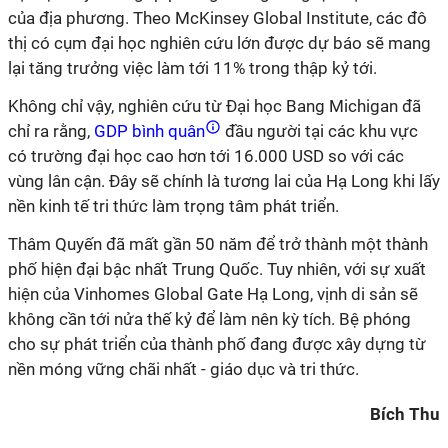
của địa phương.
Theo McKinsey Global Institute, các đô
thị có cụm đại học nghiên cứu lớn được dự báo
sẽ mang
lại
tăng trưởng việc làm tới 11% trong thập kỷ tới.
Không
chỉ vậy, nghiên cứu từ
Đại học Bang Michigan đã
chỉ ra rằng,
GDP bình quân
đầu người tại các khu
vực
có
trường
đại học cao hơn tới 16.000 USD so với các
vùng lân cận. Đây
sẽ chính là tương lai của Hạ Long khi lấy
nền kinh tế tri thức làm trọng tâm phát triển.
Thâm Quyến đã mất
gần 50
năm để trở
thành một thành
phố hiện đại bậc nhất Trung Quốc. Tuy nhiên, với sự xuất
hiện của Vinhomes Global Gate Hạ Long, vịnh di sản sẽ
không cần tới nửa thế kỷ để làm nên kỳ tích. Bệ phóng
cho sự phát triển của thành phố đang được xây dựng từ
nền móng vững chãi nhất - giáo dục
và tri thức
.
Bích Thu