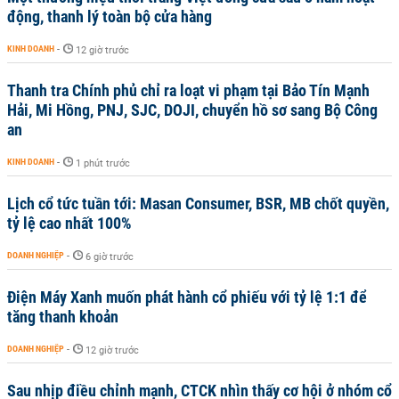
động, thanh lý toàn bộ cửa hàng
KINH DOANH
-
12 giờ trước
Thanh tra Chính phủ chỉ ra loạt vi phạm tại Bảo Tín Mạnh
Hải, Mi Hồng, PNJ, SJC, DOJI, chuyển hồ sơ sang Bộ Công
an
KINH DOANH
-
1 phút trước
Lịch cổ tức tuần tới: Masan Consumer, BSR, MB chốt quyền,
tỷ lệ cao nhất 100%
DOANH NGHIỆP
-
6 giờ trước
Điện Máy Xanh muốn phát hành cổ phiếu với tỷ lệ 1:1 để
tăng thanh khoản
DOANH NGHIỆP
-
12 giờ trước
Sau nhịp điều chỉnh mạnh, CTCK nhìn thấy cơ hội ở nhóm cổ