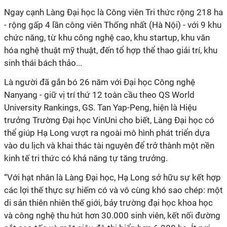
Ngay
cạnh Làng Đại học
là Công viên Tri thức
rộng
218 ha
- rộng gấp 4 lần công viên Thống nhất
(Hà Nội)
-
với 9 khu
chức năng, từ khu công nghệ cao, khu startup, khu văn
hóa nghệ thuật mỹ thuật,
đến
tổ hợp thể thao giải trí, khu
sinh thái bách thảo
..
.
Là
người đã gắn bó
26
năm
với Đại học Công nghệ
Nanyang
- giữ vị trí thứ 12 toàn cầu theo QS World
University Rankings,
GS. Tan Yap-Peng
, hiện là
Hiệu
trưởng Trường Đại học VinUni cho
biết, Làng Đại học có
thể giúp
Hạ Long vượt ra ngoài mô hình phát
triển
dựa
vào du lịch và khai thác tài nguyên để trở thành một nền
kinh tế tri thức có khả năng tự tăng trưởng
.
“Với hạt nhân là Làng Đại học, Hạ Long sở hữu sự kết hợp
các lợi thế thực sự hiếm có và vô cùng khó sao chép: một
d
i sản
t
hiên nhiên
t
hế giới, bảy trường đại học khoa học
và công nghệ thu hút hơn 30.000 sinh viên, kết nối đường