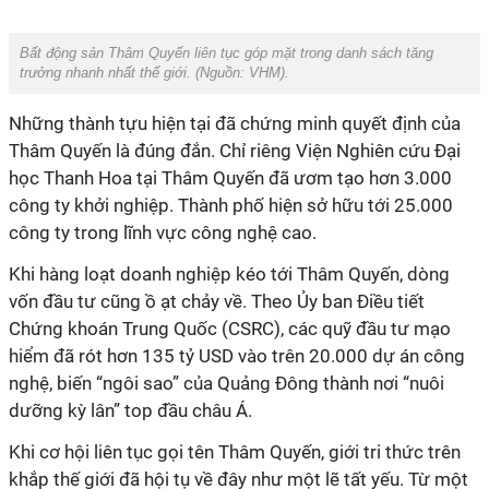
Bất động sản
Thâm Quyến
liên tục góp mặt trong danh sách tăng
trưởng nhanh nhất thế giới. (Nguồn:
VHM
).
Những thành tựu hiện tại đã chứng minh quyết định của
Thâm Quyến là đúng đắn.
Chỉ riêng Viện Nghiên cứu Đại
học Thanh Hoa tại Thâm Quyến đã ươm tạo hơn 3.000
công ty khởi nghiệp. Thành phố hiện sở hữu tới 25.000
công ty trong lĩnh vực công
nghệ cao
.
Khi
hàng loạt doanh nghiệp kéo tới Thâm Quyến, dòng
vốn đầu tư cũng ồ ạt chảy về. Theo
Ủy ban Điều tiết
Chứng khoán Trung Quốc (CSRC)
, c
ác quỹ đầu tư mạo
hiểm đã rót hơn 135 tỷ USD vào trên 20.000 dự án công
nghệ, biến
“ngôi sao” của Quảng Đông
thành nơi
“nuôi
dưỡng kỳ lân” top đầu
châu Á.
Khi
cơ hội liên tục gọi tên Thâm Quyến, giới tri thức trên
khắp thế giới đã hội tụ về đây như một lẽ tất yếu.
Từ một