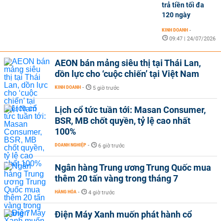
trả tiền tối đa
120 ngày
KINH DOANH
-
09:47 | 24/07/2026
AEON bán mảng siêu thị tại Thái Lan,
dồn lực cho ‘cuộc chiến’ tại Việt Nam
KINH DOANH
-
5 giờ trước
Lịch cổ tức tuần tới: Masan Consumer,
BSR, MB chốt quyền, tỷ lệ cao nhất
100%
DOANH NGHIỆP
-
6 giờ trước
Ngân hàng Trung ương Trung Quốc mua
thêm 20 tấn vàng trong tháng 7
HÀNG HÓA
-
4 giờ trước
Điện Máy Xanh muốn phát hành cổ