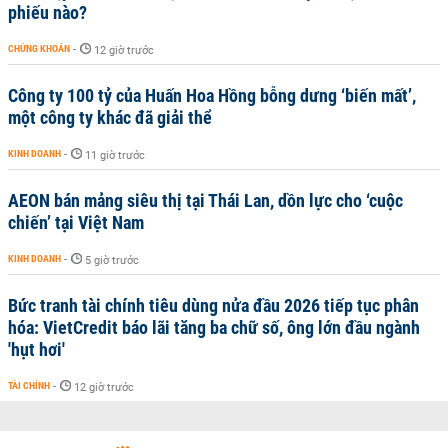
phiếu nào?
CHỨNG KHOÁN
-
12 giờ trước
Công ty 100 tỷ của Huấn Hoa Hồng bỗng dưng ‘biến mất’,
một công ty khác đã giải thể
KINH DOANH
-
11 giờ trước
AEON bán mảng siêu thị tại Thái Lan, dồn lực cho ‘cuộc
chiến’ tại Việt Nam
KINH DOANH
-
5 giờ trước
Bức tranh tài chính tiêu dùng nửa đầu 2026 tiếp tục phân
hóa: VietCredit báo lãi tăng ba chữ số, ông lớn đầu ngành
'hụt hơi'
TÀI CHÍNH
-
12 giờ trước