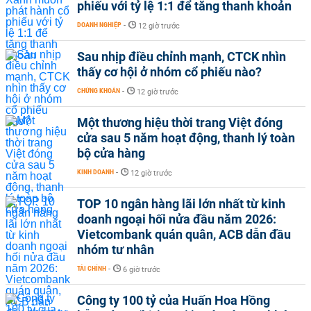
phiếu với tỷ lệ 1:1 để tăng thanh khoản
DOANH NGHIỆP
-
12 giờ trước
Sau nhịp điều chỉnh mạnh, CTCK nhìn
thấy cơ hội ở nhóm cổ phiếu nào?
CHỨNG KHOÁN
-
12 giờ trước
Một thương hiệu thời trang Việt đóng
cửa sau 5 năm hoạt động, thanh lý toàn
bộ cửa hàng
KINH DOANH
-
12 giờ trước
TOP 10 ngân hàng lãi lớn nhất từ kinh
doanh ngoại hối nửa đầu năm 2026:
Vietcombank quán quân, ACB dẫn đầu
nhóm tư nhân
TÀI CHÍNH
-
6 giờ trước
Công ty 100 tỷ của Huấn Hoa Hồng