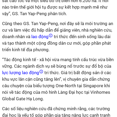
sắt cao tốc và một siêu đô thị biển hơn 6.200 ha. Ít nơi
nào trên thế giới hội tụ được sự kết hợp mạnh mẽ như
vậy
”
,
GS. Tan Yap-Peng
phân tích.
Cũng theo GS. Tan Yap-Peng, nơi đây
sẽ là
môi trường an
cư và làm việc đủ hấp dẫn
để
giảng viên, nhà nghiên cứu,
doanh nhân và
lao động
tri
thức
đến
sinh sống lâu dài
và tạo thành một cộng đồng dân cư mới, góp phần phát
triển kinh tế địa phương
.
“Tác động kinh tế - xã hội vừa mang tính cấu trúc vừa bền
vững. Các ngành dịch vụ sẽ bùng nổ trước sự đổ bộ của
lực lượng lao động
tri thức. Giá trị bất động sản ở các
khu vực lân cận cũng tăng lên”, vị chuyên gia dẫn chứng
câu chuyện của biểu tượng One-North tại Singapore khi
nói về tác động của mô hình Làng Đại học tại Vinhomes
Global Gate Hạ Long.
Các số liệu nghiên cứu đã chứng minh rằng, các trường
đại học là yếu tố góp phần gia tăng năng lực cạnh tranh