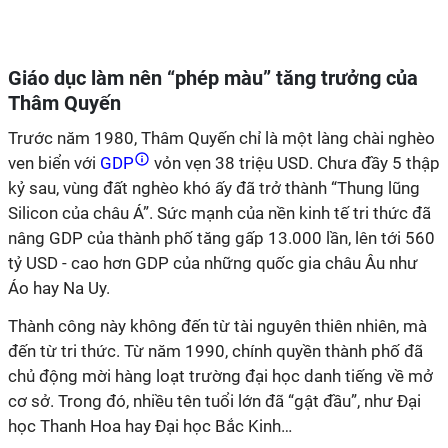
Giáo dục làm nên “phép màu” tăng trưởng của
Thâm Quyến
Trước
năm
1980, Thâm Quyến chỉ là một làng chài nghèo
ven biển với
GDP
vỏn vẹn
38 triệu USD
. Chưa đầy 5 thập
kỷ sau, vùng đất nghèo khó ấy đã trở thành “Thung lũng
Silicon của châu Á”. Sức mạnh của nền kinh tế tri thức đã
nâng GDP của thành phố
tăng gấp 13.000 lần,
lên tới 560
tỷ USD -
cao hơn GDP của những quốc gia châu Âu như
Áo hay Na Uy.
Thành công này không đến từ tài nguyên thiên nhiên, mà
đến từ tri thức. Từ
năm 1990,
chính quyền thành phố đã
chủ động mời
hàng loạt trường đại học danh tiếng về mở
cơ sở. Trong đó, nhiều tên tuổi lớn đã “gật đầu”
,
như
Đại
học Thanh Hoa
hay
Đại học Bắc Kinh
…