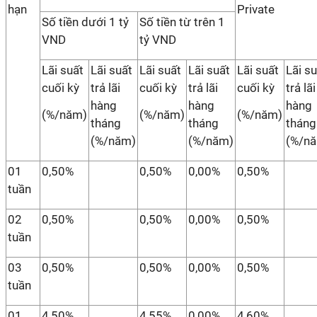
hạn
Private
Số tiền dưới 1 tỷ
Số tiền từ trên 1
VND
tỷ VND
Lãi suất
Lãi suất
Lãi suất
Lãi suất
Lãi suất
Lãi s
cuối kỳ
trả lãi
cuối kỳ
trả lãi
cuối kỳ
trả lãi
hàng
hàng
hàng
(%/năm)
(%/năm)
(%/năm)
tháng
tháng
tháng
(%/năm)
(%/năm)
(%/n
01
0,50%
0,50%
0,00%
0,50%
tuần
02
0,50%
0,50%
0,00%
0,50%
tuần
03
0,50%
0,50%
0,00%
0,50%
tuần
01
4,50%
4,55%
0,00%
4,60%