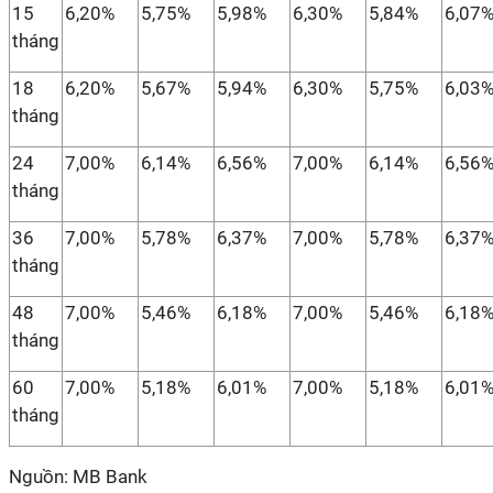
15
6,20%
5,75%
5,98%
6,30%
5,84%
6,07
tháng
18
6,20%
5,67%
5,94%
6,30%
5,75%
6,03
tháng
24
7,00%
6,14%
6,56%
7,00%
6,14%
6,56
tháng
36
7,00%
5,78%
6,37%
7,00%
5,78%
6,37
tháng
48
7,00%
5,46%
6,18%
7,00%
5,46%
6,18
tháng
60
7,00%
5,18%
6,01%
7,00%
5,18%
6,01
tháng
Nguồn: MB Bank