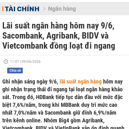
TÀI CHÍNH
Ngân hàng
Lãi suất ngân hàng hôm nay 9/6,
Sacombank, Agribank, BIDV và
Vietcombank đồng loạt đi ngang
11:07 | 09/06/2026
Chia sẻ
Ghi nhận sáng ngày 9/6,
lãi suất ngân hàng
hôm nay
ghi nhận trạng thái đi ngang tại loạt ngân hàng khảo
sát. Trong đó, HDBank tiếp tục dẫn đầu với mức đặc
biệt 7,6%/năm, trong khi MBBank duy trì mức cao
nhất 7,0%/năm và Sacombank giữ đỉnh 6,9%/năm
trên kênh online. Nhóm Big4 gồm Agribank,
Vietcombank, BIDV và VietinBank vẫn ổn định quanh