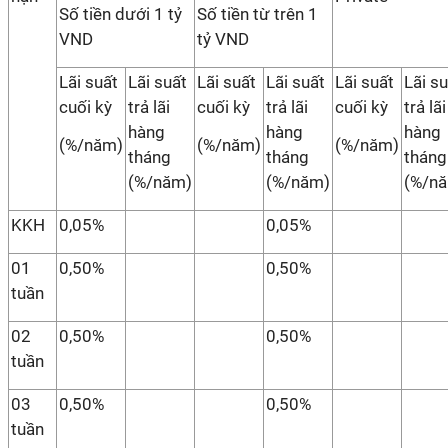
Số tiền dưới 1 tỷ
Số tiền từ trên 1
VND
tỷ VND
Lãi suất
Lãi suất
Lãi suất
Lãi suất
Lãi suất
Lãi s
cuối kỳ
trả lãi
cuối kỳ
trả lãi
cuối kỳ
trả lãi
hàng
hàng
hàng
(%/năm)
(%/năm)
(%/năm)
tháng
tháng
tháng
(%/năm)
(%/năm)
(%/n
KKH
0,05%
0,05%
01
0,50%
0,50%
tuần
02
0,50%
0,50%
tuần
03
0,50%
0,50%
tuần