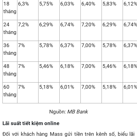
18
6,3%
5,75%
6,03%
6,40%
5,83%
6,12
tháng
24
7,2%
6,29%
6,74%
7,20%
6,29%
6,74
tháng
36
7%
5,78%
6,37%
7,00%
5,78%
6,37
tháng
48
7%
5,46%
6,18%
7,00%
5,46%
6,18
tháng
60
7%
5,18%
6,01%
7,00%
5,18%
6,01
tháng
Nguồn:
MB Bank
Lãi suất tiết kiệm online
Đối với khách hàng Mass gửi tiền trên kênh số, biểu lãi