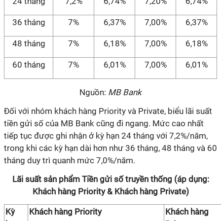
24 tháng
7,2%
6,74%
7,20%
6,74%
36 tháng
7%
6,37%
7,00%
6,37%
48 tháng
7%
6,18%
7,00%
6,18%
60 tháng
7%
6,01%
7,00%
6,01%
Nguồn:
MB Bank
Đối với nhóm khách hàng Priority và Private, biểu lãi suất
tiền gửi số của MB Bank cũng đi ngang. Mức cao nhất
tiếp tục được ghi nhận ở kỳ hạn 24 tháng với 7,2%/năm,
trong khi các kỳ hạn dài hơn như 36 tháng, 48 tháng và 60
tháng duy trì quanh mức 7,0%/năm.
Lãi suất sản phẩm Tiền gửi số truyền thống (áp dụng:
Khách hàng Priority & Khách hàng Private)
Kỳ
Khách hàng Priority
Khách hàng