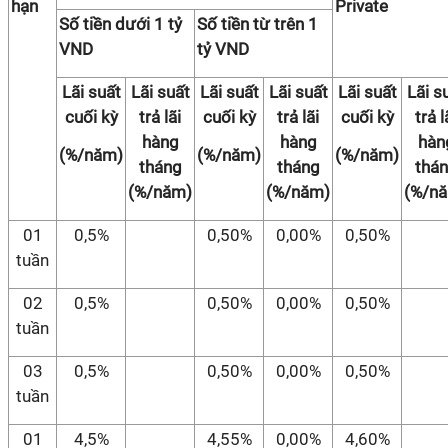
hạn
Private
Số tiền dưới 1 tỷ
Số tiền từ trên 1
VND
tỷ VND
Lãi suất
Lãi suất
Lãi suất
Lãi suất
Lãi suất
Lãi s
cuối kỳ
trả lãi
cuối kỳ
trả lãi
cuối kỳ
trả l
hàng
hàng
hàn
(%/năm)
(%/năm)
(%/năm)
tháng
tháng
thá
(%/năm)
(%/năm)
(%/n
01
0,5%
0,50%
0,00%
0,50%
tuần
02
0,5%
0,50%
0,00%
0,50%
tuần
03
0,5%
0,50%
0,00%
0,50%
tuần
01
4,5%
4,55%
0,00%
4,60%