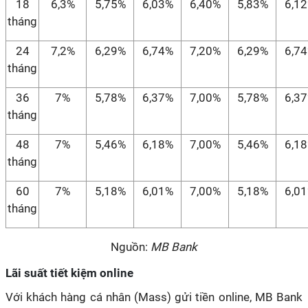
18
6,3%
5,75%
6,03%
6,40%
5,83%
6,1
tháng
24
7,2%
6,29%
6,74%
7,20%
6,29%
6,7
tháng
36
7%
5,78%
6,37%
7,00%
5,78%
6,3
tháng
48
7%
5,46%
6,18%
7,00%
5,46%
6,1
tháng
60
7%
5,18%
6,01%
7,00%
5,18%
6,0
tháng
Nguồn:
MB Bank
Lãi suất tiết kiệm online
Với khách hàng cá nhân (Mass) gửi tiền online, MB Bank