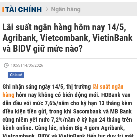
TÀI CHÍNH
Ngân hàng
Lãi suất ngân hàng hôm nay 14/5,
Agribank, Vietcombank, VietinBank
và BIDV giữ mức nào?
10:55 | 14/05/2026
Chia sẻ
Ghi nhận sáng ngày 14/5, thị trường
lãi suất ngân
hàng
hôm nay không có biến động mới. HDBank vẫn
dẫn đầu với mức 7,6%/năm cho kỳ hạn 13 tháng kèm
điều kiện tiền gửi, trong khi Sacombank và MB Bank
cùng niêm yết mức 7,2%/năm ở kỳ hạn 24 tháng trên
kênh online. Cùng lúc, nhóm Big 4 gồm Agribank,
Vietcombank, BIDV và VietinBank tiếp tục duy trì mặt