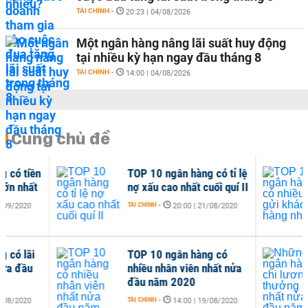
TÀI CHÍNH
-
20:23 | 04/08/2026
Một ngân hàng nâng lãi suất huy động
tại nhiều kỳ hạn ngay đầu tháng 8
TÀI CHÍNH
-
14:00 | 04/08/2026
Cùng chủ đề
TOP 10 ngân hàng có tỉ lệ
TOP
nợ xấu cao nhất cuối quí II
nhi
nhấ
TÀI CHÍNH
-
20:00 | 21/08/2020
TÀI C
TOP 10 ngân hàng có
Nhữ
nhiều nhân viên nhất nửa
lươ
đầu năm 2020
nửa
TÀI CHÍNH
-
TÀI C
14:00 | 19/08/2020