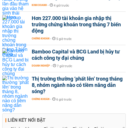
KINH DOANH
-
4 giờ trước
Hơn 227.000 tài khoản gia nhập thị
trường chứng khoán trong tháng 7 biến
động
CHỨNG KHOÁN
-
5 giờ trước
Bamboo Capital và BCG Land bị hủy tư
cách công ty đại chúng
DOANH NGHIỆP
-
7 giờ trước
Thị trường thường ‘phất lên’ trong tháng
8, nhóm ngành nào có tiềm năng dẫn
sóng?
CHỨNG KHOÁN
-
6 giờ trước
LIÊN KẾT NỔI BẬT