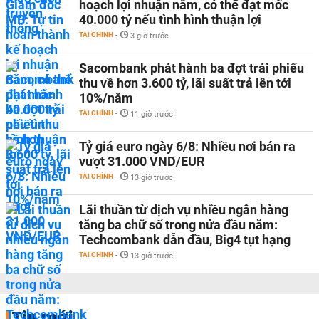
hoạch lợi nhuận năm, có thể đạt mốc
40.000 tỷ nếu tình hình thuận lợi
TÀI CHÍNH
-
3 giờ trước
Sacombank phát hành ba đợt trái phiếu
thu về hơn 3.600 tỷ, lãi suất trả lên tới
10%/năm
TÀI CHÍNH
-
11 giờ trước
Tỷ giá euro ngày 6/8: Nhiều nơi bán ra
vượt 31.000 VND/EUR
TÀI CHÍNH
-
13 giờ trước
Lãi thuần từ dịch vụ nhiều ngân hàng
tăng ba chữ số trong nửa đầu năm:
Techcombank dẫn đầu, Big4 tụt hạng
TÀI CHÍNH
-
13 giờ trước
Tin mới