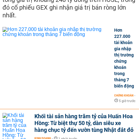
đó cổ phiếu GEX ghi nhận giá trị bán ròng lớn
nhất.
Hơn
227.000
tài khoản
gia nhập
thị trường
chứng
khoán
trong
tháng 7
biến động
CHỨNG KHOÁN
-
5 giờ trước
Khối tài sản hàng trăm tỷ của Huấn Hoa
Hồng: Từ biệt thự 50 tỷ, dàn siêu xe
hàng chục tỷ đến vườn tùng Nhật đắt đỏ
KINH DOANH
-
1 phút trước