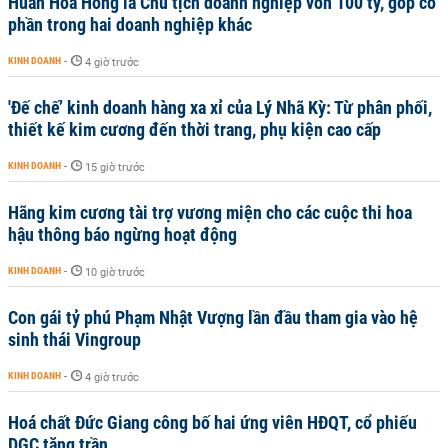
Huấn Hoa Hồng là Chủ tịch doanh nghiệp vốn 100 tỷ, góp cổ
phần trong hai doanh nghiệp khác
KINH DOANH
-
4 giờ trước
'Đế chế’ kinh doanh hàng xa xỉ của Lý Nhã Kỳ: Từ phân phối,
thiết kế kim cương đến thời trang, phụ kiện cao cấp
KINH DOANH
-
15 giờ trước
Hãng kim cương tài trợ vương miện cho các cuộc thi hoa
hậu thông báo ngừng hoạt động
KINH DOANH
-
10 giờ trước
Con gái tỷ phú Phạm Nhật Vượng lần đầu tham gia vào hệ
sinh thái Vingroup
KINH DOANH
-
4 giờ trước
Hoá chất Đức Giang công bố hai ứng viên HĐQT, cổ phiếu
DGC tăng trần