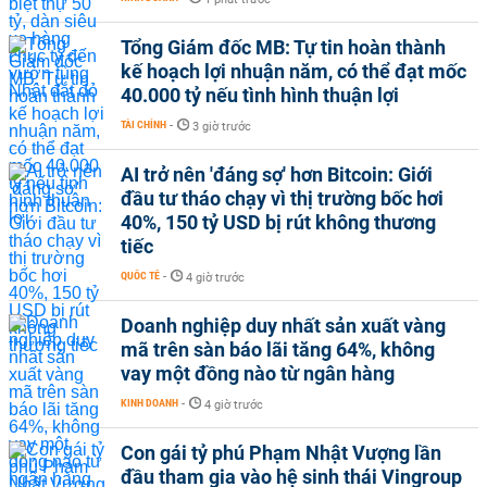
Tổng Giám đốc MB: Tự tin hoàn thành
kế hoạch lợi nhuận năm, có thể đạt mốc
40.000 tỷ nếu tình hình thuận lợi
TÀI CHÍNH
-
3 giờ trước
AI trở nên 'đáng sợ' hơn Bitcoin: Giới
đầu tư tháo chạy vì thị trường bốc hơi
40%, 150 tỷ USD bị rút không thương
tiếc
QUỐC TẾ
-
4 giờ trước
Doanh nghiệp duy nhất sản xuất vàng
mã trên sàn báo lãi tăng 64%, không
vay một đồng nào từ ngân hàng
KINH DOANH
-
4 giờ trước
Con gái tỷ phú Phạm Nhật Vượng lần
đầu tham gia vào hệ sinh thái Vingroup