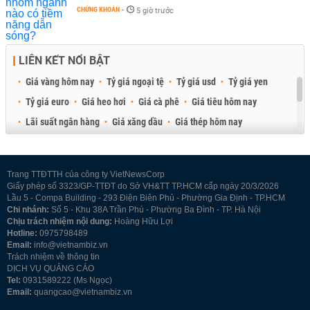
CHỨNG KHOÁN
-
5 giờ trước
LIÊN KẾT NỔI BẬT
Giá vàng hôm nay
Tỷ giá ngoại tệ
Tỷ giá usd
Tỷ giá yen
Tỷ giá euro
Giá heo hơi
Giá cà phê
Giá tiêu hôm nay
Lãi suất ngân hàng
Giá xăng dầu
Giá thép hôm nay
Giá sầu riêng
Giá thịt heo
Giá gạo
Giá cao su
Best Retail Brokers
Diễn đàn đầu tư Việt Nam 2026
Trang TTĐTTH của công ty VietNewsCorp
Giấy phép số 3323/GP-TTĐT do Sở VH&TT TP.HCM cấp ngày 20/3/2026
Lầu 5 - Compa Building - 293 Điện Biên Phủ - Phường Gia Định - TP.HCM
Chi nhánh:
Số 5 - Khu 38A Trần Phú - Phường Ba Đình - TP. Hà Nội
Chịu trách nhiệm nội dung:
Hoàng Hữu Lợi
Hotline:
0975798489
Email:
info@vietnambiz.vn
Trách nhiệm về thông tin
DỊCH VỤ QUẢNG CÁO
Tel:
0931589222 (Ms Ngọc)
Email:
quangcao@vietnambiz.vn