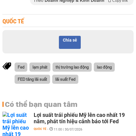
Theo
Doanh Nghiệp & Kinh Doanh
Copy link
QUỐC TẾ
Chia sẻ
Fed
lạm phát
thị trường lao động
lao động
FED tăng lãi suất
lãi suất Fed
Có thể bạn quan tâm
Lợi suất trái phiếu Mỹ lên cao nhất 19
năm, phát tín hiệu cảnh báo tới Fed
QUỐC TẾ
-
11:00 | 30/07/2026