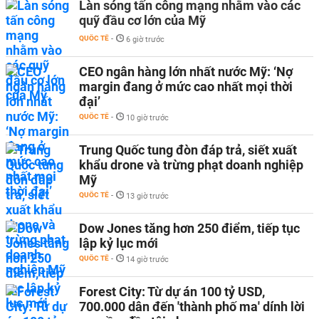
Làn sóng tấn công mạng nhằm vào các
quỹ đầu cơ lớn của Mỹ
QUỐC TẾ
-
6 giờ trước
CEO ngân hàng lớn nhất nước Mỹ: ‘Nợ
margin đang ở mức cao nhất mọi thời
đại’
QUỐC TẾ
-
10 giờ trước
Trung Quốc tung đòn đáp trả, siết xuất
khẩu drone và trừng phạt doanh nghiệp
Mỹ
QUỐC TẾ
-
13 giờ trước
Dow Jones tăng hơn 250 điểm, tiếp tục
lập kỷ lục mới
QUỐC TẾ
-
14 giờ trước
Forest City: Từ dự án 100 tỷ USD,
700.000 dân đến 'thành phố ma' dính lời