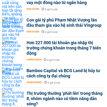
vay một đồng nào từ ngân hàng
KINH DOANH
-
3 giờ trước
Con gái tỷ phú Phạm Nhật Vượng lần
đầu tham gia vào hệ sinh thái Vingroup
KINH DOANH
-
4 giờ trước
Hơn 227.000 tài khoản gia nhập thị
trường chứng khoán trong tháng 7 biến
động
CHỨNG KHOÁN
-
4 giờ trước
Bamboo Capital và BCG Land bị hủy tư
cách công ty đại chúng
DOANH NGHIỆP
-
6 giờ trước
Thị trường thường ‘phất lên’ trong tháng
8, nhóm ngành nào có tiềm năng dẫn
sóng?