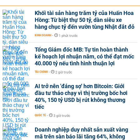
Khối tài sản hàng trăm tỷ của Huấn Hoa
Hồng: Từ biệt thự 50 tỷ, dàn siêu xe
hàng chục tỷ đến vườn tùng Nhật đắt đỏ
KINH DOANH
-
1 phút trước
Tổng Giám đốc MB: Tự tin hoàn thành
kế hoạch lợi nhuận năm, có thể đạt mốc
40.000 tỷ nếu tình hình thuận lợi
TÀI CHÍNH
-
2 giờ trước
AI trở nên 'đáng sợ' hơn Bitcoin: Giới
đầu tư tháo chạy vì thị trường bốc hơi
40%, 150 tỷ USD bị rút không thương
tiếc
QUỐC TẾ
-
3 giờ trước
Doanh nghiệp duy nhất sản xuất vàng
mã trên sàn báo lãi tăng 64%, không