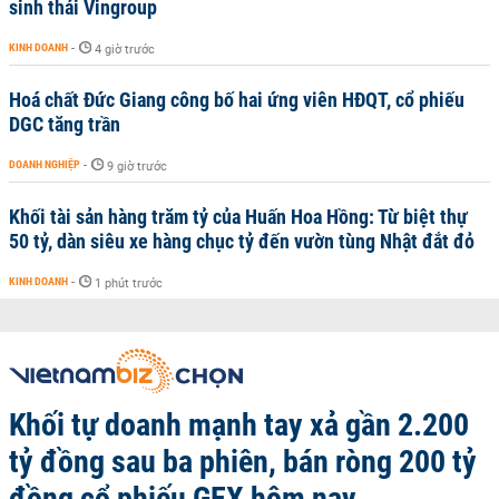
sinh thái Vingroup
KINH DOANH
-
4 giờ trước
Hoá chất Đức Giang công bố hai ứng viên HĐQT, cổ phiếu
DGC tăng trần
DOANH NGHIỆP
-
9 giờ trước
Khối tài sản hàng trăm tỷ của Huấn Hoa Hồng: Từ biệt thự
50 tỷ, dàn siêu xe hàng chục tỷ đến vườn tùng Nhật đắt đỏ
KINH DOANH
-
1 phút trước
Khối tự doanh mạnh tay xả gần 2.200
tỷ đồng sau ba phiên, bán ròng 200 tỷ
đồng cổ phiếu GEX hôm nay