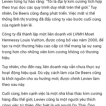
Leviev từng tự hào rằng: "Tôi là đại lý kim cương tích hợp
theo trục dọc các quy trình duy nhất trên thế giới." Tuy
nhiên, De Beers cũng đang phát triển. Việc mất vị thế
thống lĩnh thị trường đã đẩy công ty vào bước cuối cùng
của ngành bán lẻ.
Công ty đã thành lập một liên doanh với LVMH Moet
Hennessy Louis Vuitton, được công bố vào năm 2000, để
tạo ra một thương hiệu cao cấp có thể mang lại sự sang
trọng hơn cho những viên kim cương không có thương
hiệu.
Tuy nhiên, cho đến nay, liên doanh này vẫn chưa thực sự
hoạt động hiệu quả. Dù vậy, cách làm của De Beers cũng
là khởi nguồn cho xu hướng mới, được chính Leviev làm
theo sau này.
Cuối cùng, bên cạnh việc là một nhà khai thác kim cương
hàng đầu thế giới, Leviev cũng là một người yêu thích
công việc từ thiện, đặc biệt là với người Do Thái. Ông