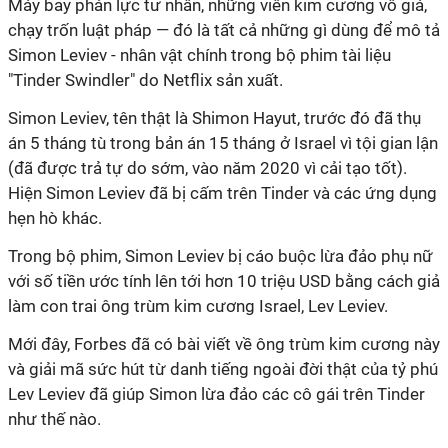
Máy bay phản lực tư nhân, những viên kim cương vô giá,
chạy trốn luật pháp — đó là tất cả những gì dùng để mô tả
Simon Leviev - nhân vật chính trong bộ phim tài liệu
"Tinder Swindler" do Netflix sản xuất.
Simon Leviev, tên thật là Shimon Hayut, trước đó đã thụ
án 5 tháng tù trong bản án 15 tháng ở Israel vì tội gian lận
(đã được trả tự do sớm, vào năm 2020 vì cải tạo tốt).
Hiện Simon Leviev đã bị cấm trên Tinder và các ứng dụng
hẹn hò khác.
Trong bộ phim, Simon Leviev bị cáo buộc lừa đảo phụ nữ
với số tiền ước tính lên tới hơn 10 triệu USD bằng cách giả
làm con trai ông trùm kim cương Israel, Lev Leviev.
Mới đây, Forbes đã có bài viết về ông trùm kim cương này
và giải mã sức hút từ danh tiếng ngoài đời thật của tỷ phú
Lev Leviev đã giúp Simon lừa đảo các cô gái trên Tinder
như thế nào.