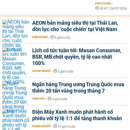
KINH DOANH
-
09:47 | 24/07/2026
AEON bán mảng siêu thị tại Thái Lan,
dồn lực cho ‘cuộc chiến’ tại Việt Nam
KINH DOANH
-
5 giờ trước
Lịch cổ tức tuần tới: Masan Consumer,
BSR, MB chốt quyền, tỷ lệ cao nhất
100%
DOANH NGHIỆP
-
5 giờ trước
Ngân hàng Trung ương Trung Quốc mua
thêm 20 tấn vàng trong tháng 7
HÀNG HÓA
-
4 giờ trước
Điện Máy Xanh muốn phát hành cổ
phiếu với tỷ lệ 1:1 để tăng thanh khoản
DOANH NGHIỆP
-
12 giờ trước