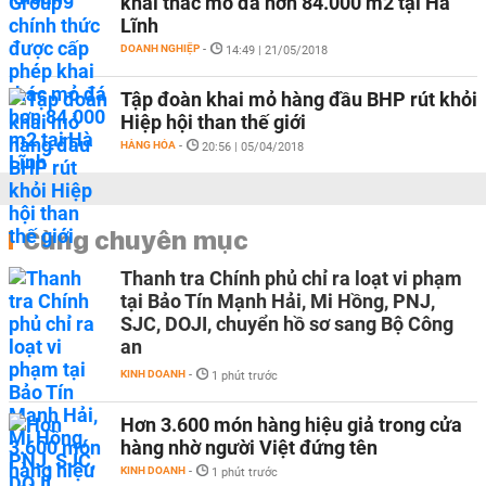
khai thác mỏ đá hơn 84.000 m2 tại Hà
Lĩnh
DOANH NGHIỆP
-
14:49 | 21/05/2018
Tập đoàn khai mỏ hàng đầu BHP rút khỏi
Hiệp hội than thế giới
HÀNG HÓA
-
20:56 | 05/04/2018
Cùng chuyên mục
Thanh tra Chính phủ chỉ ra loạt vi phạm
tại Bảo Tín Mạnh Hải, Mi Hồng, PNJ,
SJC, DOJI, chuyển hồ sơ sang Bộ Công
an
KINH DOANH
-
1 phút trước
Hơn 3.600 món hàng hiệu giả trong cửa
hàng nhờ người Việt đứng tên
KINH DOANH
-
1 phút trước