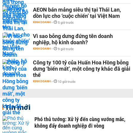
AEON bán mảng siêu thị tại Thái Lan,
dồn lực cho ‘cuộc chiến’ tại Việt Nam
KINH DOANH
-
5 giờ trước
Vì sao bỗng dưng đứng tên doanh
nghiệp, hộ kinh doanh?
KINH DOANH
-
9 giờ trước
Công ty 100 tỷ của Huấn Hoa Hồng bỗng
dưng ‘biến mất’, một công ty khác đã giải
thể
KINH DOANH
-
10 giờ trước
Tin mới
Phó thủ tướng: Xử lý đến cùng vướng mắc,
không đẩy doanh nghiệp đi vòng