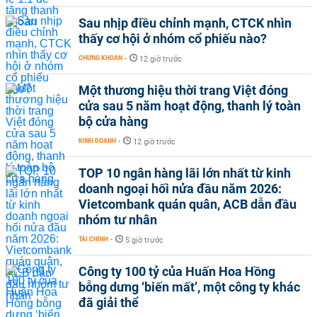
Sau nhịp điều chỉnh mạnh, CTCK nhìn
thấy cơ hội ở nhóm cổ phiếu nào?
CHỨNG KHOÁN
-
12 giờ trước
Một thương hiệu thời trang Việt đóng
cửa sau 5 năm hoạt động, thanh lý toàn
bộ cửa hàng
KINH DOANH
-
12 giờ trước
TOP 10 ngân hàng lãi lớn nhất từ kinh
doanh ngoại hối nửa đầu năm 2026:
Vietcombank quán quân, ACB dẫn đầu
nhóm tư nhân
TÀI CHÍNH
-
5 giờ trước
Công ty 100 tỷ của Huấn Hoa Hồng
bỗng dưng ‘biến mất’, một công ty khác
đã giải thể