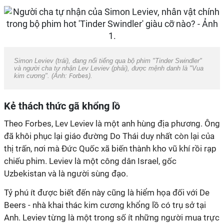
Simon Leviev (trái), đang nổi tiếng qua bộ phim "Tinder Swindler"
và người cha tự nhận Lev Leviev (phải), được mệnh danh là "Vua
kim cương". (Ảnh:
Forbes
).
Kẻ thách thức gã khổng lồ
Theo Forbes, Lev Leviev là một anh hùng địa phương. Ông
đã khôi phục lại giáo đường Do Thái duy nhất còn lại của
thị trấn, nơi mà Đức Quốc xã biến thành kho vũ khí rồi rạp
chiếu phim. Leviev là một công dân Israel, gốc
Uzbekistan và là người sùng đạo.
Tỷ phú ít được biết đến này cũng là hiểm họa đối với De
Beers - nhà khai thác kim cương khổng lồ có trụ sở tại
Anh. Leviev từng là một trong số ít những người mua trực