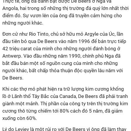
Thực tế, ông đã đánh bật được De Beers ở Nga và
Angola, hai trong số những thị trường đá quý lớn nhất thời
điểm đó. Sự vươn lên của ông đã truyền cảm hứng cho
những người khác.
Đơn cử như Rio Tinto, chủ sở hữu mỏ Argyle của Úc, lần
đầu tiên bỏ qua De Beers vào năm 1996 để bán trực tiếp
42 triệu carat của mình cho những người đánh bóng ở
Antwerp. Vào đầu những năm 1990, chính phủ Nga đã
bắt đầu bán một số nguồn cung của mình cho những
người khác, bất chấp thỏa thuận độc quyền lâu năm với
De Beers.
Khi các thợ mỏ phát hiện ra trữ lượng kim cương khổng
lồ ở Lãnh thổ Tây Bắc của Canada, De Beers đã phải tranh
giành một mảnh. Thị phần của công ty trên thị trường kim
cương thô từng chiếm tới 80% cách đó 5 năm, đã giảm
xuống còn 60%.
Lý do Leviev là một rủi ro với De Beers vì ông đã làm thay