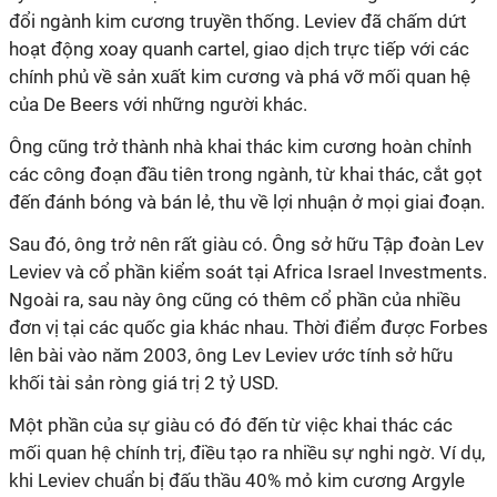
đổi ngành kim cương truyền thống. Leviev đã chấm dứt
hoạt động xoay quanh cartel, giao dịch trực tiếp với các
chính phủ về sản xuất kim cương và phá vỡ mối quan hệ
của De Beers với những người khác.
Ông cũng trở thành nhà khai thác kim cương hoàn chỉnh
các công đoạn đầu tiên trong ngành, từ khai thác, cắt gọt
đến đánh bóng và bán lẻ, thu về lợi nhuận ở mọi giai đoạn.
Sau đó, ông trở nên rất giàu có. Ông sở hữu Tập đoàn Lev
Leviev và cổ phần kiểm soát tại Africa Israel Investments.
Ngoài ra, sau này ông cũng có thêm cổ phần của nhiều
đơn vị tại các quốc gia khác nhau. Thời điểm được Forbes
lên bài vào năm 2003, ông Lev Leviev ước tính sở hữu
khối tài sản ròng giá trị 2 tỷ USD.
Một phần của sự giàu có đó đến từ việc khai thác các
mối quan hệ chính trị, điều tạo ra nhiều sự nghi ngờ. Ví dụ,
khi Leviev chuẩn bị đấu thầu 40% mỏ kim cương Argyle