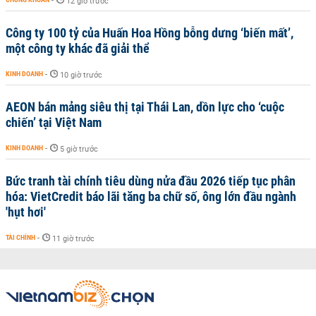
-
12 giờ trước
Công ty 100 tỷ của Huấn Hoa Hồng bỗng dưng ‘biến mất’,
một công ty khác đã giải thể
KINH DOANH
-
10 giờ trước
AEON bán mảng siêu thị tại Thái Lan, dồn lực cho ‘cuộc
chiến’ tại Việt Nam
KINH DOANH
-
5 giờ trước
Bức tranh tài chính tiêu dùng nửa đầu 2026 tiếp tục phân
hóa: VietCredit báo lãi tăng ba chữ số, ông lớn đầu ngành
'hụt hơi'
TÀI CHÍNH
-
11 giờ trước