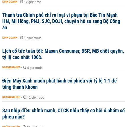
KINH DOANH
-
12 giờ trước
Thanh tra Chính phủ chỉ ra loạt vi phạm tại Bảo Tín Mạnh
Hải, Mi Hồng, PNJ, SJC, DOJI, chuyển hồ sơ sang Bộ Công
an
KINH DOANH
-
1 phút trước
Lịch cổ tức tuần tới: Masan Consumer, BSR, MB chốt quyền,
tỷ lệ cao nhất 100%
DOANH NGHIỆP
-
5 giờ trước
Điện Máy Xanh muốn phát hành cổ phiếu với tỷ lệ 1:1 để
tăng thanh khoản
DOANH NGHIỆP
-
12 giờ trước
Sau nhịp điều chỉnh mạnh, CTCK nhìn thấy cơ hội ở nhóm cổ
phiếu nào?
CHỨNG KHOÁN