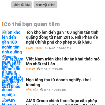
phim tài liệu
nhân vật chính
Có thể bạn quan tâm
Tồn kho lên đến gần 100 nghìn tấn tinh
quặng đồng từ năm 2016, Núi Pháo đề
nghị Chính phủ cho phép xuất khẩu
DOANH NGHIỆP
-
14:00 | 23/09/2019
Việt Nam triển khai dự án khai thác mỏ
lớn nhất tại Lào
THỜI SỰ
-
20:30 | 11/09/2018
Nga tăng thu từ doanh nghiệp khai
khoáng
HÀNG HÓA
-
16:18 | 15/08/2018
AMD Group chính thức được cấp phép