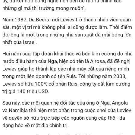
ấy, đã kết hợp công nghệ tiên tiến để tạo ra chính xác
những gì mà thị trường mong muốn".
Năm 1987, De Beers mời Leviev trở thành nhân viên quan
sát, một vị trí mà không phải ai cũng được làm. Thời điểm
đó, ông là một trong những nhà sản xuất đá mài bóng lớn
nhất của Israel.
Hai năm sau, tập đoàn khai thác và bán kim cương do nhà
nước điều hành của Nga, hiện có tên là Alrosa, đã đề nghị
Leviev giúp họ thành lập các nhà máy cắt của riêng mình
trong một liên doanh có tên Ruis. Tới những năm 2003,
Leviev sở hữu 100% cổ phần Ruis, công ty cắt kim cương
trị giá 140 triệu USD.
Sau này, các mối quan hệ đối tác của ông ở Nga, Angola
và Namibia thể hiện một phần trong cuộc chơi của Leviev
về quyền sở hữu trực tiếp các nguồn cung cấp thô - đa
dạng hóa về mặt địa chính trị.