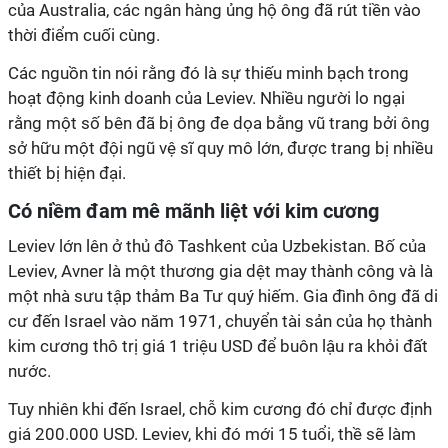
của Australia, các ngân hàng ủng hộ ông đã rút tiền vào
thời điểm cuối cùng.
Các nguồn tin nói rằng đó là sự thiếu minh bạch trong
hoạt động kinh doanh của Leviev. Nhiều người lo ngại
rằng một số bên đã bị ông đe dọa bằng vũ trang bởi ông
sở hữu một đội ngũ vệ sĩ quy mô lớn, được trang bị nhiều
thiết bị hiện đại.
Có niềm đam mê mãnh liệt với kim cương
Leviev lớn lên ở thủ đô Tashkent của Uzbekistan. Bố của
Leviev, Avner là một thương gia dệt may thành công và là
một nhà sưu tập thảm Ba Tư quý hiếm. Gia đình ông đã di
cư đến Israel vào năm 1971, chuyển tài sản của họ thành
kim cương thô trị giá 1 triệu USD để buôn lậu ra khỏi đất
nước.
Tuy nhiên khi đến Israel, chỗ kim cương đó chỉ được định
giá 200.000 USD. Leviev, khi đó mới 15 tuổi, thề sẽ làm