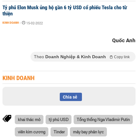
Tỷ phú Elon Musk ủng hộ gần 6 tỷ USD cổ phiếu Tesla cho từ
thiện
KINH DOANH
-
15-02-2022
Quốc Anh
Theo
Doanh Nghiệp & Kinh Doanh
Copy link
KINH DOANH
Chia sẻ
khai thác mỏ
tỷ phú USD
Tổng thống Nga Vladimir Putin
viên kim cương
Tinder
máy bay phản lực