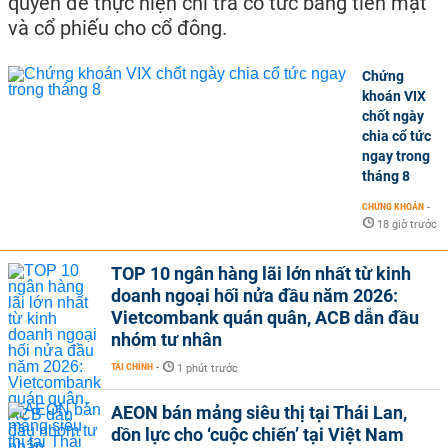
quyền để thực hiện chi trả cổ tức bằng tiền mặt
và cổ phiếu cho cổ đông.
Chứng
khoán VIX
chốt ngày
chia cổ tức
ngay trong
tháng 8
CHỨNG KHOÁN
-
18 giờ trước
TOP 10 ngân hàng lãi lớn nhất từ kinh
doanh ngoại hối nửa đầu năm 2026:
Vietcombank quán quân, ACB dẫn đầu
nhóm tư nhân
TÀI CHÍNH
-
1 phút trước
AEON bán mảng siêu thị tại Thái Lan,
dồn lực cho ‘cuộc chiến’ tại Việt Nam