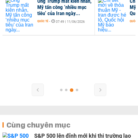
Ông Trump mất kiên nhẫn,
Chi 
Mỹ tấn công ‘nhiều mục
Mỹ 
tiêu’ của Iran ngày...
Quố
QUỐC TẾ
-
QUỐC 
07:49 | 11/06/2026
Cùng chuyên mục
S&P 500 lên đỉnh mới khi thị trường lao