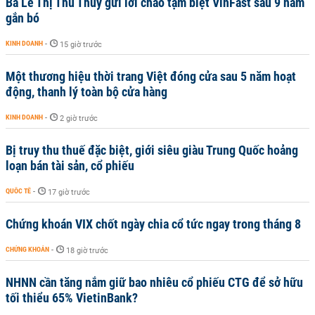
Bà Lê Thị Thu Thủy gửi lời chào tạm biệt VinFast sau 9 năm
gắn bó
KINH DOANH
-
15 giờ trước
Một thương hiệu thời trang Việt đóng cửa sau 5 năm hoạt
động, thanh lý toàn bộ cửa hàng
KINH DOANH
-
2 giờ trước
Bị truy thu thuế đặc biệt, giới siêu giàu Trung Quốc hoảng
loạn bán tài sản, cổ phiếu
QUỐC TẾ
-
17 giờ trước
Chứng khoán VIX chốt ngày chia cổ tức ngay trong tháng 8
CHỨNG KHOÁN
-
18 giờ trước
NHNN cần tăng nắm giữ bao nhiêu cổ phiếu CTG để sở hữu
tối thiểu 65% VietinBank?