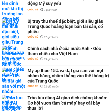
động Mỹ suy yếu
QUỐC TẾ
-
2 giờ trước
Bị truy thu thuế đặc biệt, giới siêu giàu
Trung Quốc hoảng loạn bán tài sản, cổ
phiếu
QUỐC TẾ
-
17 giờ trước
Chính sách nhà ở của nước Anh - Góc
tham chiếu cho Việt Nam
QUỐC TẾ
-
19 giờ trước
Mỹ áp thuế 15% và đặt giá sàn với một
nhóm hàng, nhắm thẳng vào thế thống trị
của Trung Quốc
QUỐC TẾ
-
22 giờ trước
Trào lưu dùng AI giao dịch chứng khoán:
Cơ hội vươn tầm 'cá mập' hay cái bẫy
thua lỗ?