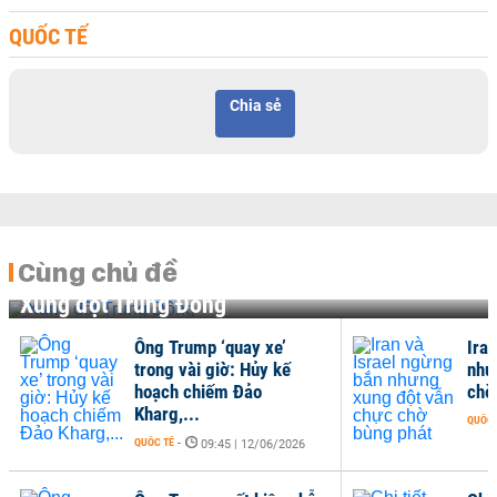
QUỐC TẾ
Chia sẻ
Cùng chủ đề
Xung đột Trung Đông
Ông Trump ‘quay xe’
Ira
trong vài giờ: Hủy kế
như
hoạch chiếm Đảo
chờ
Kharg,...
QUỐC 
QUỐC TẾ
-
09:45 | 12/06/2026