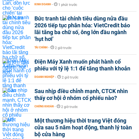
KINH DOANH
-
1 phút trước
Bức tranh tài chính tiêu dùng nửa đầu
2026 tiếp tục phân hóa: VietCredit báo
lãi tăng ba chữ số, ông lớn đầu ngành
'hụt hơi'
TÀI CHÍNH
-
2 giờ trước
Điện Máy Xanh muốn phát hành cổ
phiếu với tỷ lệ 1:1 để tăng thanh khoản
DOANH NGHIỆP
-
2 giờ trước
Sau nhịp điều chỉnh mạnh, CTCK nhìn
thấy cơ hội ở nhóm cổ phiếu nào?
CHỨNG KHOÁN
-
2 giờ trước
Một thương hiệu thời trang Việt đóng
cửa sau 5 năm hoạt động, thanh lý toàn
bộ cửa hàng