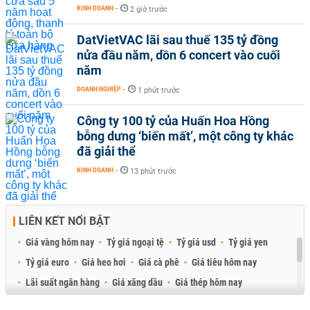
KINH DOANH
-
2 giờ trước
DatVietVAC lãi sau thuế 135 tỷ đồng
nửa đầu năm, dồn 6 concert vào cuối
năm
DOANH NGHIỆP
-
1 phút trước
Công ty 100 tỷ của Huấn Hoa Hồng
bỗng dưng ‘biến mất’, một công ty khác
đã giải thể
KINH DOANH
-
13 phút trước
LIÊN KẾT NỔI BẬT
Giá vàng hôm nay
Tỷ giá ngoại tệ
Tỷ giá usd
Tỷ giá yen
Tỷ giá euro
Giá heo hơi
Giá cà phê
Giá tiêu hôm nay
Lãi suất ngân hàng
Giá xăng dầu
Giá thép hôm nay
Giá sầu riêng
Giá thịt heo
Giá gạo
Giá cao su