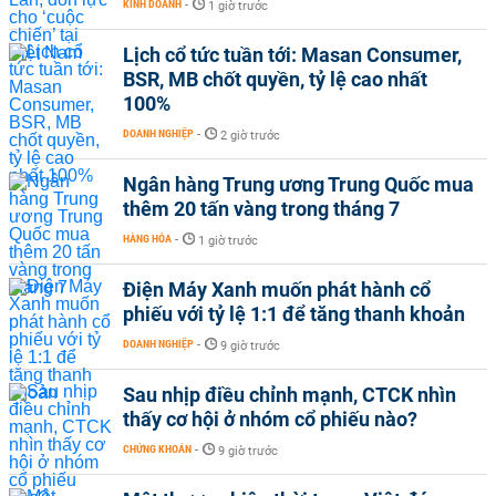
KINH DOANH
-
1 giờ trước
Lịch cổ tức tuần tới: Masan Consumer,
BSR, MB chốt quyền, tỷ lệ cao nhất
100%
DOANH NGHIỆP
-
2 giờ trước
Ngân hàng Trung ương Trung Quốc mua
thêm 20 tấn vàng trong tháng 7
HÀNG HÓA
-
1 giờ trước
Điện Máy Xanh muốn phát hành cổ
phiếu với tỷ lệ 1:1 để tăng thanh khoản
DOANH NGHIỆP
-
9 giờ trước
Sau nhịp điều chỉnh mạnh, CTCK nhìn
thấy cơ hội ở nhóm cổ phiếu nào?
CHỨNG KHOÁN
-
9 giờ trước