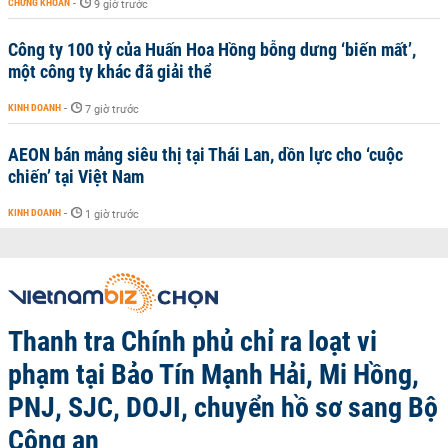
CHỨNG KHOÁN
-
9 giờ trước
Công ty 100 tỷ của Huấn Hoa Hồng bỗng dưng ‘biến mất’,
một công ty khác đã giải thể
KINH DOANH
-
7 giờ trước
AEON bán mảng siêu thị tại Thái Lan, dồn lực cho ‘cuộc
chiến’ tại Việt Nam
KINH DOANH
-
1 giờ trước
Thanh tra Chính phủ chỉ ra loạt vi
phạm tại Bảo Tín Mạnh Hải, Mi Hồng,
PNJ, SJC, DOJI, chuyển hồ sơ sang Bộ
Công an