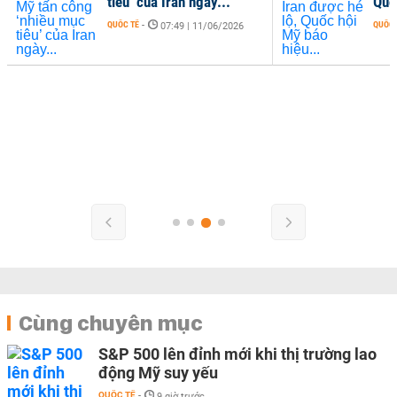
tiêu’ của Iran ngày...
Quố
QUỐC TẾ
-
QUỐC 
07:49 | 11/06/2026
Cùng chuyên mục
S&P 500 lên đỉnh mới khi thị trường lao
động Mỹ suy yếu
QUỐC TẾ
-
9 giờ trước