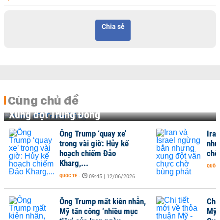
Chia sẻ
Cùng chủ đề
Xung đột Trung Đông
Ông Trump ‘quay xe’
Ira
trong vài giờ: Hủy kế
như
hoạch chiếm Đảo
chờ
Kharg,...
QUỐC 
QUỐC TẾ
-
09:45 | 12/06/2026
Ông Trump mất kiên nhẫn,
Chi 
Mỹ tấn công ‘nhiều mục
Mỹ 