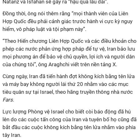
Natanz và Isfahan sẽ gây ra “hậu quả lâu dài”.
Đồng thời, ông nói thêm rằng “mọi thành viên của Liên
Hợp Quốc đều phải cảnh giác trước hành vi cực kỳ nguy
hiểm, vô pháp luật và tội phạm này”.
“Theo Hiến chương Liên Hợp Quốc và các điều khoản cho
phép các nước phản ứng hợp pháp để tự vệ, Iran bảo lưu
mọi phương án để bảo vệ chủ quyền, lợi ích và người dân
của chúng tôi”, ông Araghchi viết trên nền tảng X.
Cùng ngày, Iran đã tiến hành đợt không kích bằng tên lửa
và máy bay không người lái thứ 20 nhằm vào các mục
tiêu quân sự tại Israel, theo hãng truyền thông nhà nước
Fars
.
Lực lượng Phòng vệ Israel cho biết còi báo động đã hú
lên do các cuộc tấn công của Iran và tuyên bố họ cũng đã
bắt đầu các cuộc không kích bằng tên lửa nhắm vào phía
tây Iran.