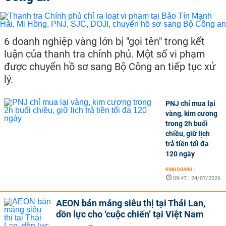
6 doanh nghiệp vàng lớn bị "gọi tên" trong kết
luận của thanh tra chính phủ. Một số vi phạm
được chuyển hồ sơ sang Bộ Công an tiếp tục xử
lý.
PNJ chỉ mua lại
vàng, kim cương
trong 2h buổi
chiều, giữ lịch
trả tiền tối đa
120 ngày
KINH DOANH
-
09:47 | 24/07/2026
AEON bán mảng siêu thị tại Thái Lan,
dồn lực cho ‘cuộc chiến’ tại Việt Nam