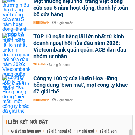
Một thương hiệu thời trang Việt đóng
cửa sau 5 năm hoạt động, thanh lý toàn
bộ cửa hàng
KINH DOANH
-
8 giờ trước
TOP 10 ngân hàng lãi lớn nhất từ kinh
doanh ngoại hối nửa đầu năm 2026:
Vietcombank quán quân, ACB dẫn đầu
nhóm tư nhân
TÀI CHÍNH
-
2 giờ trước
Công ty 100 tỷ của Huấn Hoa Hồng
bỗng dưng ‘biến mất’, một công ty khác
đã giải thể
KINH DOANH
-
7 giờ trước
LIÊN KẾT NỔI BẬT
Giá vàng hôm nay
Tỷ giá ngoại tệ
Tỷ giá usd
Tỷ giá yen