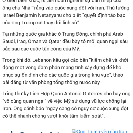
Ở diễn biến khác, Israel hoan nghênh sự can thiệp của
ông chủ Nhà Trắng vào cuộc xung đột với Iran. Thủ tướng
Israel Benjamin Netanyahu cho biết “quyết định táo bạo
của ông Trump sẽ thay đổi lịch sử”.
Tại
những quốc gia khác ở Trung Đông, chính phủ Arab
Saudi, Iraq, Oman và Qatar đều bày tỏ mối quan ngại sâu
sắc sau các cuộc tấn công của Mỹ.
Trong khi đó, Lebanon kêu gọi các bên “kiềm chế và khởi
động một vòng đàm phán mang tính xây dựng để khôi
phục sự ổn định cho các quốc gia trong khu vực”, theo
bài đăng từ văn phòng tổng thống nước này.
Tổng thư ký Liên Hợp Quốc Antonio Guterres cho hay ông
“vô cùng quan ngại” về việc Mỹ sử dụng vũ lực chống lại
Iran. Ông cảnh báo “ngày càng có nguy cơ cuộc xung đột
có thể nhanh chóng vượt khỏi tầm kiểm soát”.