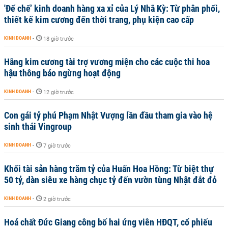
'Đế chế’ kinh doanh hàng xa xỉ của Lý Nhã Kỳ: Từ phân phối,
thiết kế kim cương đến thời trang, phụ kiện cao cấp
KINH DOANH
-
18 giờ trước
Hãng kim cương tài trợ vương miện cho các cuộc thi hoa
hậu thông báo ngừng hoạt động
KINH DOANH
-
12 giờ trước
Con gái tỷ phú Phạm Nhật Vượng lần đầu tham gia vào hệ
sinh thái Vingroup
KINH DOANH
-
7 giờ trước
Khối tài sản hàng trăm tỷ của Huấn Hoa Hồng: Từ biệt thự
50 tỷ, dàn siêu xe hàng chục tỷ đến vườn tùng Nhật đắt đỏ
KINH DOANH
-
2 giờ trước
Hoá chất Đức Giang công bố hai ứng viên HĐQT, cổ phiếu