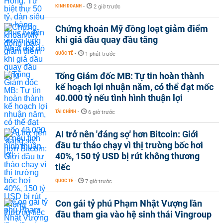
KINH DOANH
-
2 giờ trước
Chứng khoán Mỹ đồng loạt giảm điểm
khi giá dầu quay đầu tăng
QUỐC TẾ
-
1 phút trước
Tổng Giám đốc MB: Tự tin hoàn thành
kế hoạch lợi nhuận năm, có thể đạt mốc
40.000 tỷ nếu tình hình thuận lợi
TÀI CHÍNH
-
6 giờ trước
AI trở nên 'đáng sợ' hơn Bitcoin: Giới
đầu tư tháo chạy vì thị trường bốc hơi
40%, 150 tỷ USD bị rút không thương
tiếc
QUỐC TẾ
-
7 giờ trước
Con gái tỷ phú Phạm Nhật Vượng lần
đầu tham gia vào hệ sinh thái Vingroup