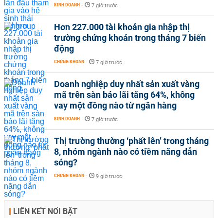
KINH DOANH
-
7 giờ trước
Hơn 227.000 tài khoản gia nhập thị
trường chứng khoán trong tháng 7 biến
động
CHỨNG KHOÁN
-
7 giờ trước
Doanh nghiệp duy nhất sản xuất vàng
mã trên sàn báo lãi tăng 64%, không
vay một đồng nào từ ngân hàng
KINH DOANH
-
7 giờ trước
Thị trường thường ‘phất lên’ trong tháng
8, nhóm ngành nào có tiềm năng dẫn
sóng?
CHỨNG KHOÁN
-
9 giờ trước
LIÊN KẾT NỔI BẬT