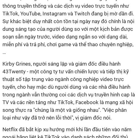
thông truyền thống và các dịch vụ video trực tuyến như
TikTok, YouTube, Instagram và Twitch đang bị mờ dần đi.
Sự khác biệt duy nhất còn tồn tại ngày nay đó chính là nội
dung sáng tạo của người dùng so với một kịch bản được
soạn sẵn ngày trước, video dạng ngắn so với dạng dài,
miễn phí và trả phí, chơi game và thể thao chuyên nghiệp,
…
Kirby Grines, người sáng lập và giám đốc điều hành
43Twenty - một công ty tư vấn chiến lược và tiếp thị kỹ
thuật số tập trung vào ngành công nghiệp video trực
tuyến, cho hay mặc dù người dùng và các nhà điều hành
trong ngành vẫn thường coi các dịch vụ truyền hinh cap là
TV và các nền tảng như TikTok, Facebook là mạng xã hội
song thực ra "chúng là một và giống nhau". "Việc phân
loại như vậy đã trở nên lỗi thời", vị giám đốc nói.
Netflix đã bắt kịp xu hướng mới khi lần đầu tiên vào năm
ngoái hãng liệt kê TikTok vào danh sách những đối thủ